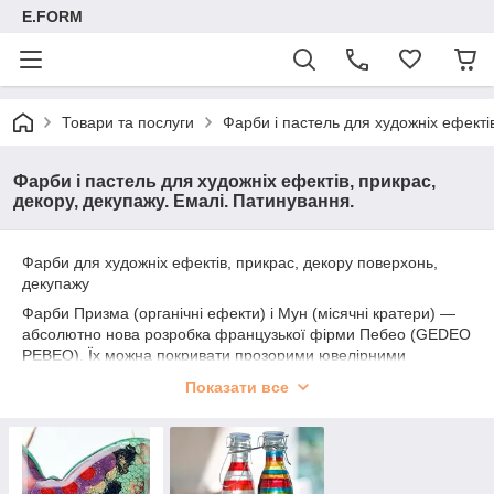
E.FORM
Товари та послуги
Фарби і пастель для художніх ефектів
Фарби і пастель для художніх ефектів, прикрас,
декору, декупажу. Емалі. Патинування.
Фарби для художніх ефектів, прикрас, декору поверхонь,
декупажу
Фарби Призма (органічні ефекти) і Мун (місячні кратери) ―
абсолютно нова розробка французької фірми Пебео (GEDEO
PEBEO). Їх можна покривати прозорими ювелірними
смолами для відмінних ефектів заломлення.
Показати все