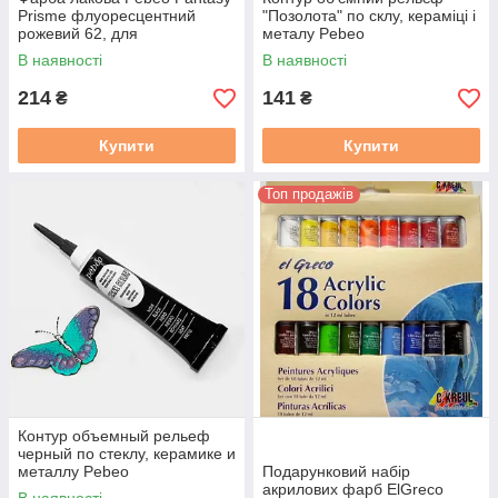
Prisme флуоресцентний
"Позолота" по склу, кераміці і
рожевий 62, для
металу Pebeo
фантастичних ефектів
В наявності
В наявності
214
141
₴
₴
Купити
Купити
Топ продажів
\
Контур объемный рельеф
черный по стеклу, керамике и
металлу Pebeo
Подарунковий набір
акрилових фарб ElGreco