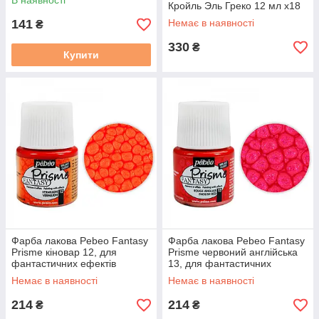
В наявності
Кройль Эль Греко 12 мл х18
шт
141
Немає в наявності
₴
330
₴
Купити
Ми відправляємо замовлення НовойПочтой щодня в робочі
дні понеділок-п'ятниця, якщо оплата замовлення
підтверджена до 16-00. Замовлення може бути відправлений
післяплатою (оплата на місці при прийманні на складі
НовойПочти) у разі, якщо замовник робив замовлення
раніше.
При замовленні вказуйте склад НовойПочти, якщо вам зручно
прийняти замовлення на складі або домашню адресу, якщо
вам потрібна адресна доставка НовойПочтой.
Фарба лакова Pebeo Fantasy
Фарба лакова Pebeo Fantasy
Prisme кіновар 12, для
Prisme червоний англійська
фантастичних ефектів
13, для фантастичних
ефектів
Немає в наявності
Немає в наявності
214
214
₴
₴