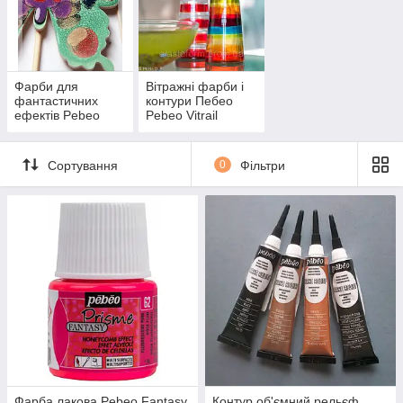
Фарби для
Вітражні фарби і
фантастичних
контури Пебео
ефектів Pebeo
Pebeo Vitrail
Moon Мун, Pebeo
Вітрал (Франція)
Prisme Призма
прозорі і
(Франція)
непрозорі
Сортування
0
Фільтри
Вітражні фарби-прозорі і непрозорі фарби для декоративних
робіт по склу. металу, акрилу.
Акрилові фарби (Франція, Пебео)-для будь-яких робіт.
Поштучно та подарунковими наборами.
Глянцеві емалі Кройль (Німеччина) емалі ― для робіт по
склу, металу, акрилу та інших поверхонь (непрозорий
глянець).
Будь ласка, перед замовленням зверніть увагу на
УМОВИ
ОПЛАТИ І ДОСТАВКИ
.
Огляд каталогу фарб Пебео Призма Pebeo prisme
Фарба лакова Pebeo Fantasy
Контур об'ємний рельєф