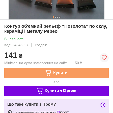
Контур об'ємний рельєф "Позолота" по склу,
кераміці і металу Pebeo
В наявності
Код: 24543567
Роздріб
141
₴
Мінімальна сума замовлення на сайті — 150 ₴
Купити
або
Купити з
Що таке купити з Пром?
Замовлення під захистом