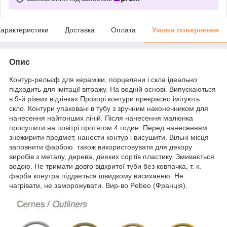
арактеристики
Доставка
Оплата
Умови повернення
Опис
Контур-рельєф для кераміки, порцеляни і скла ідеально
підходить для імітації вітражу. На водній основі. Випускаються
в 9-й різних відтінках.Прозорі контури прекрасно імітують
скло. Контури упаковані в тубу з зручним наконечником для
нанесення найтонших ліній. Після нанесення малюнка
просушити на повітрі протягом 4 годин. Перед нанесенням
знежирити предмет, нанести контур і висушити. Вільні місця
заповнити фарбою. також використовувати для декору
виробів з металу, дерева, деяких сортів пластику. Змивається
водою. Не тримати довго відкритої туби без ковпачка, т. к.
фарба конутра піддається швидкому висиханню. Не
нагрівати, не заморожувати. Вир-во Pebeo (Франція).