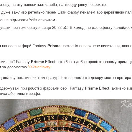
нову, на яку наноситься фарба, на тверду рівну поверхню.
 дуже важливо ретельно перемішати фарбу пензлем або дерев'яною пал
тання відмивати Уайт-спиритом.
увати при температурі вище 20-22 оС. В холоді не дає ефекту калейдоск
ля нанесення фарб Fantasy
Prisme
настає їх поверхневе висихання, повне
ми серії Fantasy
Prisme
Effect потрібно в добре провітрюваному приміще
и за допомогою
Уайт-спіриту
.
ід впливу негативних температур. Готові елементи декору можна протира
 одержувані при роботі з фарбами серії Fantasy
Prisme
Effect, активно в
елика або плям жирафа.