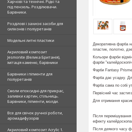
Харчові та технічні. Рідкі та
під пензель. Розділювачи.
Барвники.
Розділові і захисні засоби для
силіконів і поліуретанів
Модельні литні пластики
Декоративна фарба на
пластик, полотно, дзе
Акриловий композит
Jesmonite (Велика Британія),
Кольори фарби відмін
імітація каменю, барвники
фарби "калейдоскопіч
Фарби Fantasy Prisme
Барвники і пігменти для
Фарба дає усадку. Дл
поліуретанів
Фарба сама по собі у
Смоли епоксидні-для прикрас,
Первісний час застига
заливки картин, стільниць.
Для отримання красив
Барвники, пігменти, молди.
Все для свічок ручної роботи,
Після перемішування 
аромадифузорів
ефекту калейдоскопа 
Після деякого часу ф
Акриловий композит Acrylic 1.