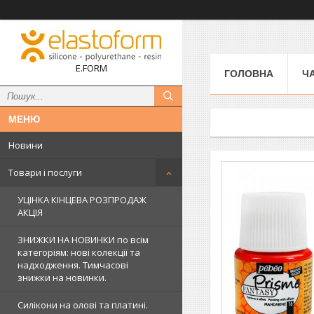
E.FORM
ГОЛОВНА
Ч
Новини
Товари і послуги
УЦІНКА КІНЦЕВА РОЗПРОДАЖ
АКЦІЯ
ЗНИЖКИ НА НОВИНКИ по всім
категоріям: нові колекцїї та
надходження. Тимчасові
знижки на новинки.
Силікони на олові та платині.