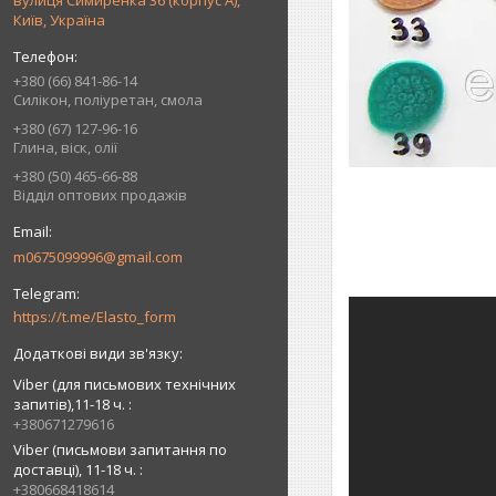
вулиця Симиренка 36 (корпус А),
Київ, Україна
+380 (66) 841-86-14
Силікон, поліуретан, смола
+380 (67) 127-96-16
Глина, віск, олії
+380 (50) 465-66-88
Відділ оптових продажів
m0675099996@gmail.com
https://t.me/Elasto_form
Viber (для письмових технічних
запитів),11-18 ч.
+380671279616
Viber (письмови запитання по
доставці), 11-18 ч.
+380668418614