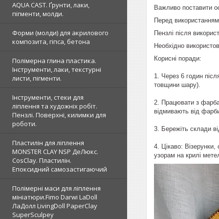
AQUA CAST. Ґрунти, лаки,
Важливо поставити ос
пігменти, молди.
Перед використанням
Форми (молди) для акрилового
Пензлі після викорис
композита, гіпса, бетона
Необхідно використов
Корисні поради:
Полімерна глина пластика.
Інструменти, лаки, текстурні
1. Через 6 годин піс
листи, пігменти.
товщини шару).
Інструменти, стеки для
2. Працювати з фарба
ліплення та художніх робіт.
відмивають від фарб
Пензлі. Поверхні, килимки для
роботи.
3. Бережіть склади в
Пластилін для ліплення
4. Цікаво: Візерунки,
MONSTER CLAY NSP ДеЛюкс.
узорам на крилі мет
CosClay. Пластилін.
Епоксидний самозастигаючий
Полімерні маси для ліплення
мініатюри.Fimo Darwi LaDoll
ЛаДолл LivingDoll PaperClay
SuperSculpey