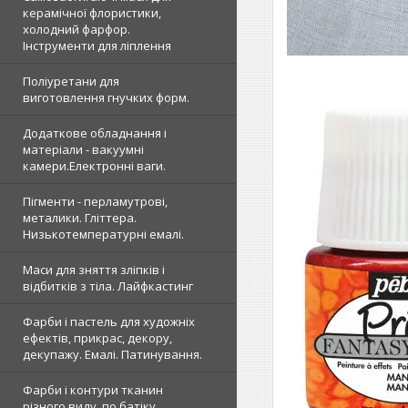
керамічної флористики,
холодний фарфор.
Інструменти для ліплення
Поліуретани для
виготовлення гнучких форм.
Додаткове обладнання і
матеріали - вакуумні
камери.Електронні ваги.
Пігменти - перламутрові,
металики. Гліттера.
Низькотемпературні емалі.
Маси для зняття зліпків і
відбитків з тіла. Лайфкастинг
Фарби і пастель для художніх
ефектів, прикрас, декору,
декупажу. Емалі. Патинування.
Фарби і контури тканин
різного виду, по батіку