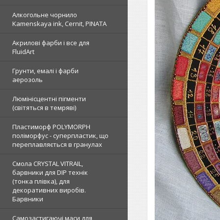
Алкогольне чорнило
Kamenskaya ink, Cernit, PINATA
Акрилові фарби і все для
FluidArt
Грунти, емалі і фарби
аерозоль
Люмінісцентні пігменти
(світяться в темряві)
Пластиморф POLYMORPH
поліморфус - суперпластик, що
переплавляється в гранулах
Смола CRYSTAL VITRAIL,
барвники для DIP технік
(тонка плівка), для
декоративних виробів.
Барвники
Самозастигаючі маси для