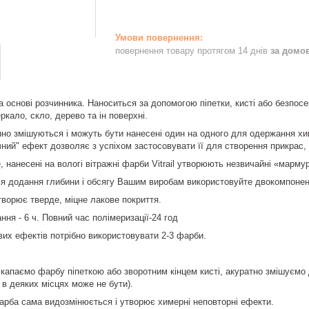
повернення товару протягом 14 днів
за домо
 основі розчинника. Наноситься за допомогою піпетки, кисті або безпос
ркало, скло, дерево та ін поверхні.
но змішуються і можуть бути нанесені один на одного для одержання хи
ний" ефект дозволяє з успіхом застосовувати її для створення прикрас, б
, нанесені на вологі вітражні фарби Vitrail утворюють незвичайні «марм
я додання глибини і обсягу Вашим виробам використовуйте двокомпонент
творює тверде, міцне лакове покриття.
ння - 6 ч. Повний час полімеризації-24 год
их ефектів потрібно використовувати 2-3 фарби.
капаємо фарбу піпеткою або зворотним кінцем кисті, акуратно змішуємо 
в деяких місцях може не бути).
арба сама видозмінюється і утворює химерні неповторні ефекти.