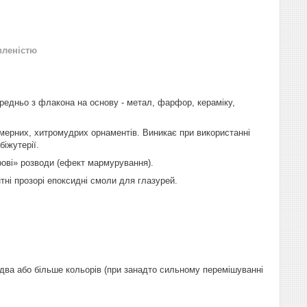
вленістю
ередньо з флакона на основу - метал, фарфор, кераміку,
мерних, хитромудрих орнаментів. Виникає при використанні
іжутерії.
урові» розводи (ефект мармурування).
ні прозорі епоксидні смоли для глазурей.
два або більше кольорів (при занадто сильному перемішуванні