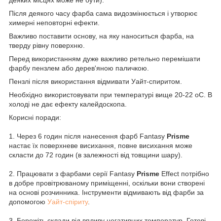
Після деякого часу фарба сама видозмінюється і утворює
химерні неповторні ефекти.
Важливо поставити основу, на яку наноситься фарба, на
тверду рівну поверхню.
Перед використанням дуже важливо ретельно перемішати
фарбу пензлем або дерев'яною паличкою.
Пензлі після використання відмивати Уайт-спиритом.
Необхідно використовувати при температурі вище 20-22 оС. В
холоді не дає ефекту калейдоскопа.
Корисні поради:
1. Через 6 годин після нанесення фарб Fantasy
Prisme
настає їх поверхневе висихання, повне висихання може
скласти до 72 годин (в залежності від товщини шару).
2. Працювати з фарбами серії Fantasy
Prisme
Effect потрібно
в добре провітрюваному приміщенні, оскільки вони створені
на основі розчинника. Інструменти відмивають від фарби за
допомогою
Уайт-спіриту
.
3. Бережіть склади від впливу негативних температур. Готові