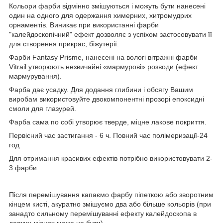
Кольори фарби відмінно змішуються і можуть бути нанесені
один на одного для одержання химерних, хитромудрих
орнаментів. Виникає при використанні фарби
"калейдоскопічний" ефект дозволяє з успіхом застосовувати її
для створення прикрас, біжутерії.
Фарби Fantasy Prisme, нанесені на вологі вітражні фарби
Vitrail утворюють незвичайні «мармурові» розводи (ефект
мармурування).
Фарба дає усадку. Для додання глибини і обсягу Вашим
виробам використовуйте двокомпонентні прозорі епоксидні
смоли для глазурей.
Фарба сама по собі утворює тверде, міцне лакове покриття.
Первісний час застигання - 6 ч. Повний час полімеризації-24
год
Для отримання красивих ефектів потрібно використовувати 2-
3 фарби.
Після перемішування капаємо фарбу піпеткою або зворотним
кінцем кисті, акуратно змішуємо два або більше кольорів (при
занадто сильному перемішуванні ефекту калейдоскопа в
деяких місцях може не бути).