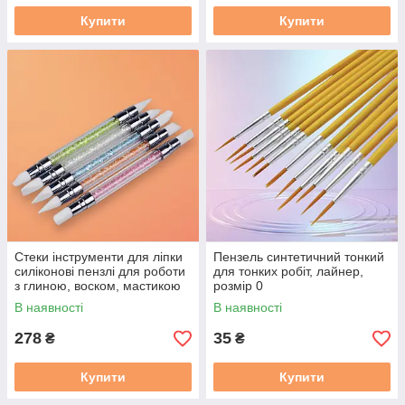
Купити
Купити
Стеки інструменти для ліпки
Пензель синтетичний тонкий
силіконові пензлі для роботи
для тонких робіт, лайнер,
з глиною, воском, мастикою
розмір 0
(5, розмір М)
В наявності
В наявності
278
35
₴
₴
Купити
Купити