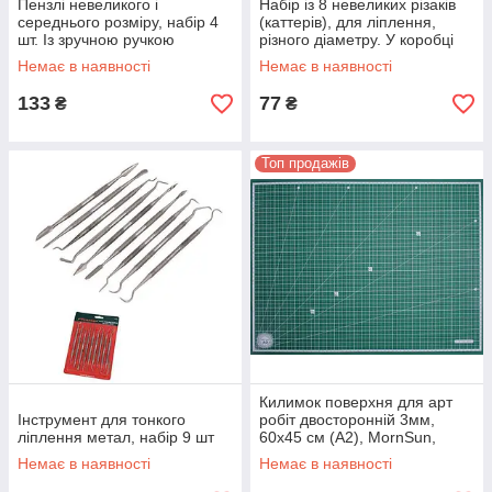
Пензлі невеликого і
Набір із 8 невеликих різаків
середнього розміру, набір 4
(каттерів), для ліплення,
шт. Із зручною ручкою
різного діаметру. У коробці
різного діаметра.
Немає в наявності
Немає в наявності
133
77
₴
₴
Топ продажів
Килимок поверхня для арт
Інструмент для тонкого
робіт двосторонній 3мм,
ліплення метал, набір 9 шт
60х45 см (А2), MornSun,
Тайвань
Немає в наявності
Немає в наявності