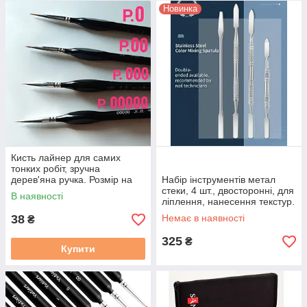
Новинка
Кисть лайнер для самих
тонких робіт, зручна
дерев'яна ручка. Розмір на
Набір інструментів метал
вибір: р 00000
стеки, 4 шт., двосторонні, для
В наявності
ліплення, нанесення текстур.
38
Немає в наявності
₴
325
₴
Купити