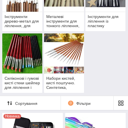
Інструменти
Металеві
Інструменти для
дерево-метал для
інструменти для
ліплення із
ліплення, для
тонкого ліплення,
пластику
різьби по
мініатюри,
дереву,для воску і
скульптури
пластиліну
Силіконові і гумові
Набори кистей,
кисті стеки шейпер
кисті поштучно.
для ліплення і
Синтетика,
декоративних
натуральні
робіт
Сортування
0
Фільтри
Новинка