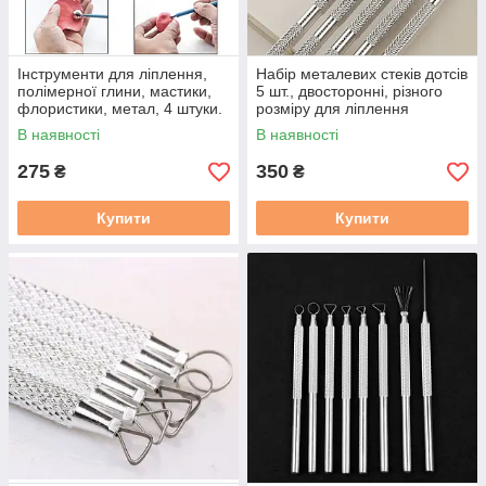
Інструменти для ліплення,
Набір металевих стеків дотсів
полімерної глини, мастики,
5 шт., двосторонні, різного
флористики, метал, 4 штуки.
розміру для ліплення
Стек шар/ гантеля, різний
В наявності
В наявності
діаметр
275
350
₴
₴
Купити
Купити