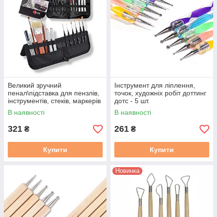
Великий зручний
Інструмент для ліплення,
пенал\підставка для пензлів,
точок, художніх робіт доттинг
інструментів, стеків, маркерів
дотс - 5 шт.
і ін.художніх матеріалів,
В наявності
В наявності
26*20 см
321
261
₴
₴
Купити
Купити
Новинка