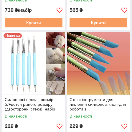
В наявності
В наявності
739
565
₴/набір
₴
Купити
Купити
Новинка
Силіконові пензлі, розмір
Стеки інструменти для
S/+дотси різного розміру
ліплення силіконові кисті-для
(двосторонні стеки), набір
роботи з
стеки з 5 шт. Середня
глиною,воском,мастикою (5
В наявності
В наявності
жорсткість
шт. розмір М)
229
229
₴
₴