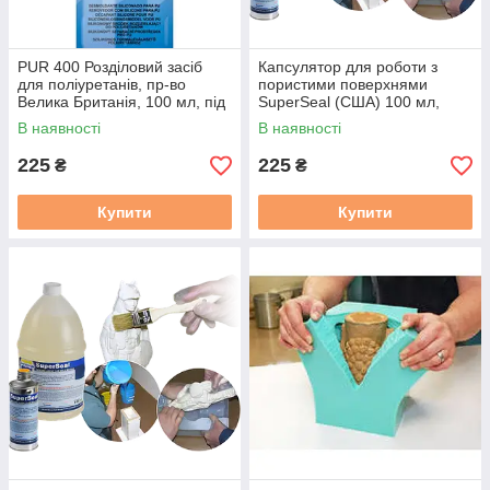
PUR 400 Розділовий засіб
Капсулятор для роботи з
для поліуретанів, пр-во
пористими поверхнями
Велика Британія, 100 мл, під
SuperSeal (США) 100 мл,
пензель
запобігання залипання
В наявності
В наявності
225
225
₴
₴
Купити
Купити