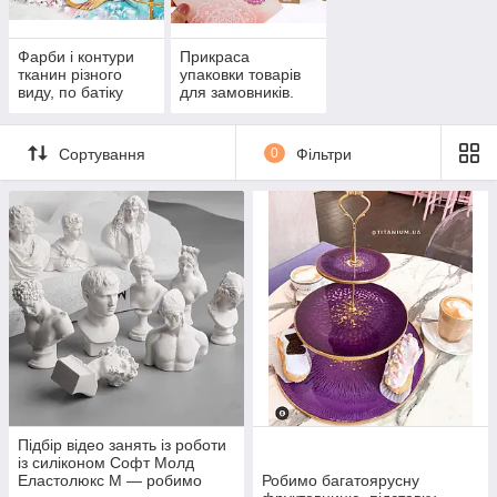
Фарби і контури
Прикраса
тканин різного
упаковки товарів
виду, по батіку
для замовників.
Друку. Скрапбукінг.
Фетр.
Сортування
0
Фільтри
Підбір відео занять із роботи
із силіконом Софт Молд
Еластолюкс М — робимо
Робимо багатоярусну