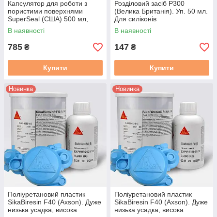
Капсулятор для роботи з
Розділовий засіб P300
пористими поверхнями
(Велика Британія). Уп. 50 мл.
SuperSeal (США) 500 мл,
Для силіконів
запобігання залипання
В наявності
В наявності
785
147
₴
₴
Купити
Купити
Новинка
Новинка
Поліуретановий пластик
Поліуретановий пластик
SikaBiresin F40 (Axson). Дуже
SikaBiresin F40 (Axson). Дуже
низька усадка, висока
низька усадка, висока