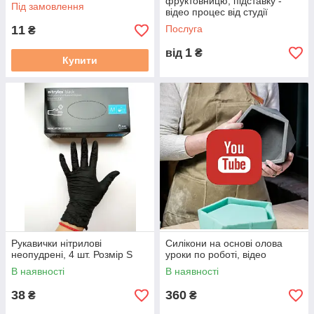
форми
фруктовницю, підставку -
Під замовлення
відео процес від студії
@Titanium.ua
11
Послуга
₴
1
від
₴
Купити
Рукавички нітрилові
Силікони на основі олова
неопудрені, 4 шт. Розмір S
уроки по роботі, відео
В наявності
В наявності
38
360
₴
₴