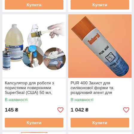
Купити
Купити
Капсулятор для роботи з
PUR 400 Захист для
пористими поверхнями
силіконової форми та
SuperSeal (США) 50 мл,
розділовий агент для
запобігання залипання
поліуретанів (500 мл),
В наявності
В наявності
аерозоль
145
1 042
₴
₴
Купити
Купити