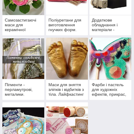
Самозастигаючі
Поліуретани для
Додаткове
маси для
виготовлення
обладнання і
керамічної
гнучких форм.
матеріали -
флористики,
вакуумні
холодний
камери.Електронні
фарфор.
ваги.
Інструменти для
ліплення
Пігменти -
Маси для зняття
Фарби і пастель
перламутрові,
зліпків і відбитків з
для художніх
металики.
тіла. Лайфкастинг
ефектів, прикрас,
Гліттера.
декору, декупажу.
Низькотемператур
Емалі.
ні емалі.
Патинування.