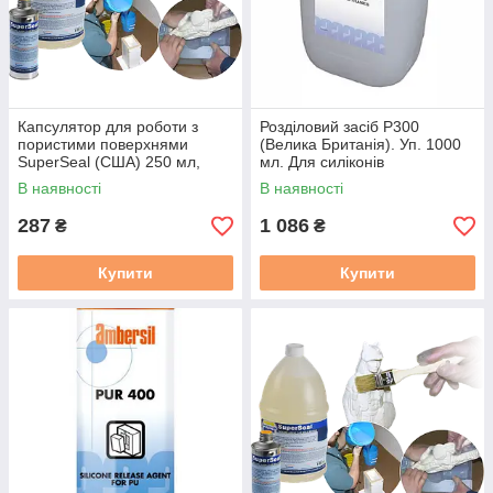
Капсулятор для роботи з
Розділовий засіб P300
пористими поверхнями
(Велика Британія). Уп. 1000
SuperSeal (США) 250 мл,
мл. Для силіконів
запобігання залипання
В наявності
В наявності
287
1 086
₴
₴
Купити
Купити