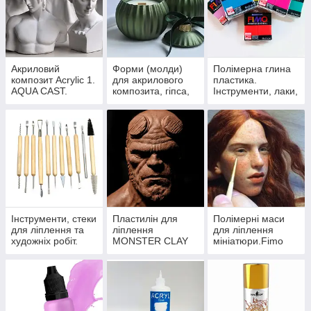
Акриловий
Форми (молди)
Полімерна глина
композит Acrylic 1.
для акрилового
пластика.
AQUA CAST.
композита, гіпса,
Інструменти, лаки,
Ґрунти, лаки,
бетона
текстурні листи,
пігменти, молди.
пігменти.
Інструменти, стеки
Пластилін для
Полімерні маси
для ліплення та
ліплення
для ліплення
художніх робіт.
MONSTER CLAY
мініатюри.Fimo
Пензлі. Поверхні,
NSP ДеЛюкс.
Darwi LaDoll
килимки для
CosClay.
ЛаДолл LivingDoll
роботи.
Пластилін.
PaperClay
Епоксидний
SuperSculpey
самозастигаючий