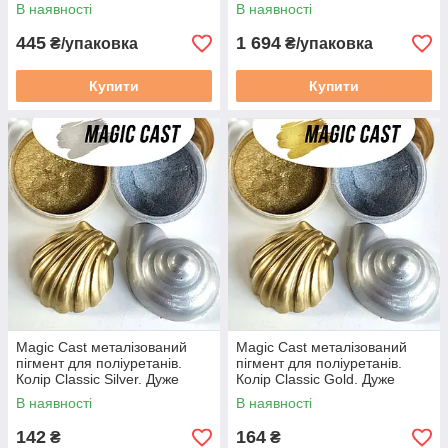
зносостійкість. Уп. зразок 300
зносостійкість. Уп. заводська
В наявності
В наявності
г
1,2 кг
445
1 694
₴/упаковка
₴/упаковка
Купити
Купити
Magic Cast металізований
Magic Cast металізований
пігмент для поліуретанів.
пігмент для поліуретанів.
Колір Classic Silver. Дуже
Колір Classic Gold. Дуже
дрібна фракція
дрібна фракція
В наявності
В наявності
142
164
₴
₴