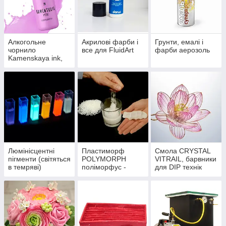
Алкогольне
Акрилові фарби і
Грунти, емалі і
чорнило
все для FluidArt
фарби аерозоль
Kamenskaya ink,
Cernit, PINATA
Люмінісцентні
Пластиморф
Смола CRYSTAL
пігменти (світяться
POLYMORPH
VITRAIL, барвники
в темряві)
поліморфус -
для DIP технік
суперпластик, що
(тонка плівка), для
переплавляється
декоративних
в гранулах
виробів. Барвники