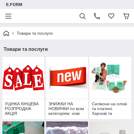
E.FORM
Товари та послуги
Товари та послуги
УЦІНКА КІНЦЕВА
ЗНИЖКИ НА
Силікони на олові
РОЗПРОДАЖ
НОВИНКИ по всім
та платині.
АКЦІЯ
категоріям: нові
Харчові та
колекцїї та
технічні. Рідкі та
надходження.
під пензель.
Тимчасові знижки
Розділювачи.
на новинки.
Барвники.