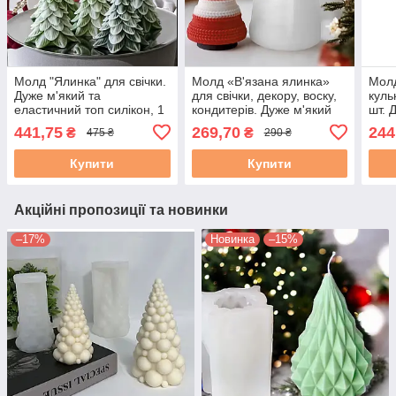
Молд "Ялинка" для свічки.
Молд «В'язана ялинка»
Молд
Дуже м'який та
для свічки, декору, воску,
куль
еластичний топ силікон, 1
кондитерів. Дуже м'який
шт. 
шт.
топ силікон. 1 шт. М. 755.
елас
441,75
269,70
244
₴
₴
475 ₴
290 ₴
Ок. 8 см
Купити
Купити
Акційні пропозиції та новинки
–17%
Новинка
–15%