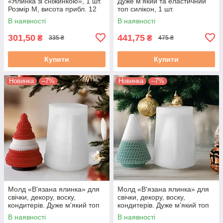
«Ялинка зі сніжинкою», 1 шт.
Дуже м'який та еластичний
Розмір М, висота прибл. 12
топ силікон, 1 шт.
см
В наявності
В наявності
301,50
441,75
₴
₴
335 ₴
475 ₴
Купити
Купити
Новинка
–7%
Новинка
–7%
Молд «В'язана ялинка» для
Молд «В'язана ялинка» для
свічки, декору, воску,
свічки, декору, воску,
кондитерів. Дуже м'який топ
кондитерів. Дуже м'який топ
силікон. 1 шт. М. 755. Ок. 8
силікон. 1 шт. М. 7552. Ок. 8
В наявності
В наявності
см
см