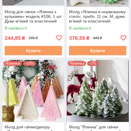
Молд для свічок «Ялинка з
Молд «Ялинка в норвезькому
кульками» модель #106, 1 шт.
стилі», прибл. 11 см, М, дуже
Дуже м'який та еластичний
м'який та еластичний
силікон
силікон, 1 шт.
В наявності
В наявності
244,85
376,55
₴
₴
295 ₴
443 ₴
Купити
Купити
Новинка
–10%
Новинка
–7%
Молд для свічки/декору
Молд "Ялинка" для свічки.