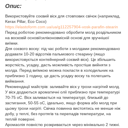
Опис:
Використовуйте соєвий віск для стовпових свічок (наприклад,
Kerax Pillar, Eco Coco)
https://elastoform.com.ua/ua/g112257904-vosk-parafin-stearin
Перед роботою рекомендовано обробити молд роздільником
на восковій основі/силіконовмісній основі для зручнішої
виїмки.
Для соєвого воску: під час роботи з молдами рекомендовано
додавати 10-20 відсотків пальмового стеарину (якщо
використовується контейнерний соєвий віск). Це збільшить
жорсткість, усадку, дасть можливість простіше вийняти з
молда. Перед виїмкою можна покласти в холодильник на
приблизно 1 годину, це дасть усадку воску та полегшить
виймання.
Рекомендації майстрів: заливайте віск у трохи нагрітий молд.
У віск додаються ароматичні олії приблизно при температурі
70-75 оС. Віск заливається на температурі, близькій до
застигання, 50-55 оС, ідеально, якщо форма або молд при
цьому трохи нагріті. Свічка повинна вистоятись не менше ніж
добу, у теплі, без протягів та перепадів температури, на
теплій поверхні.
Аромаолія повністю розкривається через мінімально 2 тижні.