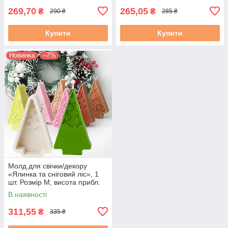
269,70
265,05
₴
₴
290 ₴
285 ₴
Купити
Купити
Новинка
–7%
Молд для свічки/декору
«Ялинка та сніговий ліс», 1
шт. Розмір М, висота прибл.
12 см
В наявності
311,55
₴
335 ₴