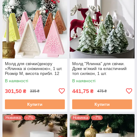
Молд для свічки/декору
Молд "Ялинка" для свічки.
«Ялинка зі сніжинкою», 1 шт.
Дуже м'який та еластичний
Розмір М, висота прибл. 12
топ силікон, 1 шт.
см
В наявності
В наявності
301,50
441,75
₴
₴
335 ₴
475 ₴
Купити
Купити
Новинка
–7%
Новинка
–7%