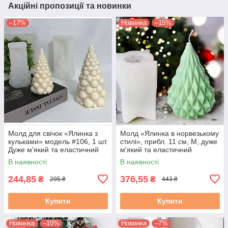
Акційні пропозиції та новинки
–17%
Новинка
–15%
Молд для свічок «Ялинка з
Молд «Ялинка в норвезькому
кульками» модель #106, 1 шт.
стилі», прибл. 11 см, М, дуже
Дуже м'який та еластичний
м'який та еластичний
силікон
силікон, 1 шт.
В наявності
В наявності
244,85
376,55
₴
₴
295 ₴
443 ₴
Купити
Купити
Новинка
–10%
Новинка
–7%