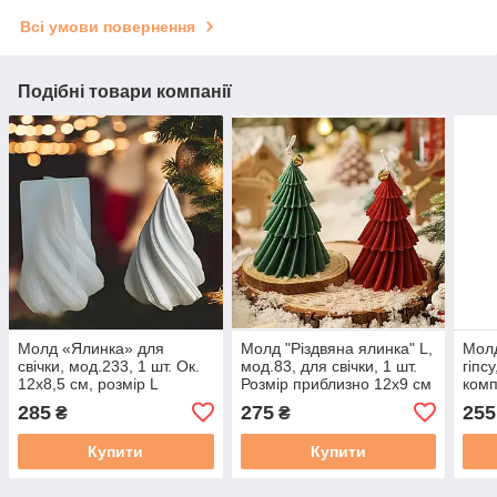
Всі умови повернення
Подібні товари компанії
Молд «Ялинка» для
Молд "Різдвяна ялинка" L,
Молд
свічки, мод.233, 1 шт. Ок.
мод.83, для свічки, 1 шт.
гіпс
12х8,5 см, розмір L
Розмір приблизно 12х9 см
комп
ок.1
285
275
255
₴
₴
Купити
Купити