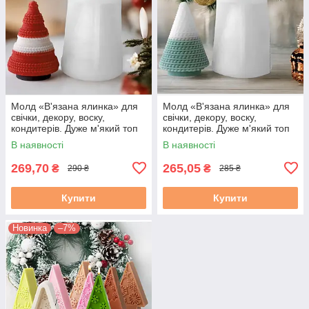
Молд «В'язана ялинка» для
Молд «В'язана ялинка» для
свічки, декору, воску,
свічки, декору, воску,
кондитерів. Дуже м'який топ
кондитерів. Дуже м'який топ
силікон. 1 шт. М. 755. Ок. 8
силікон. 1 шт. М. 7552. Ок. 8
В наявності
В наявності
см
см
269,70
265,05
₴
₴
290 ₴
285 ₴
Купити
Купити
Новинка
–7%