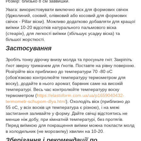
Розмір: близько 8 см заввишки.
Увага: використовувати виключно віск для формових свічок
(бджолиний, соєвий, олівковий або косовий для формових
свічок - Pillar віски). Можливо додатково добавляти для кращої
виїмки 10-20 відсотків натурального пальмового віска
(стеарін), для легкості виїмки (збільшує усадку віска) та
більшої жорсткості.
Застосування
Зробіть тонку дірочку внизу молда та просуньте гніт. Закріпіть
ґнот зверху тримачем для ґнотів. Поставте на рівну поверхню.
Розігрійте віск приблизно до температури 70 -80 оС
(обов'язково контролюйте температуру термометром для
воску), додайте в нього аромат, барвник саме на високій
температурі. Весь час контролюйте температуру воску
термометром (
https://elastoform.com.ua/ua/p1659040432-
termometr-schupom-dlya.html
). Охолодіть віск (приблизно до
55 оС, у всіх восків ця температура є різною), і на межі
застигання заливайте у форму. Дайте свічці відстоятись не
менше ніж добу, при кімнатній температурі, без протягів.
Перед виїмкою для покращення виїмки можна покласти молд
в холодильник (не морозилку) хвилин на 10-20.
Зберігання і рекомендації по