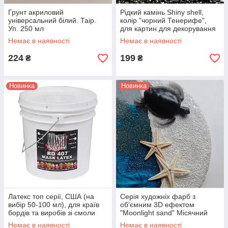
Грунт акриловий
Рідкий камінь Shiny shell,
універсальний білий. Таір.
колір "чорний Тенерифе",
Уп. 250 мл
для картин для декорування
поверхні, Art Resin, уп. 280 г
Немає в наявності
Немає в наявності
224
199
₴
₴
Новинка
Новинка
Латекс топ серії, США (на
Серія художніх фарб з
вибір 50-100 мл), для країв
об'ємним 3D ефектом
бордів та виробів зі смоли
"Moonlight sand" Місячний
(захист від підтікання). 50 мл
пісок для робіт ResinАrt
Немає в наявності
Немає в наявності