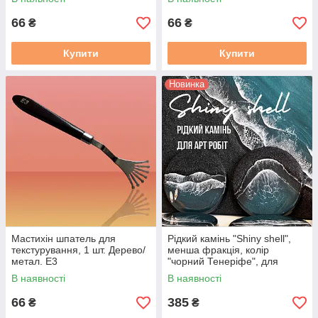
66
66
₴
₴
Купити
Купити
Новинка
Мастихін шпатель для
Рідкий камінь "Shiny shell",
текстурування, 1 шт. Дерево/
менша фракція, колір
метал. Е3
"чорний Тенеріфе", для
картин, Art Resin, уп. 520 г
В наявності
В наявності
66
385
₴
₴