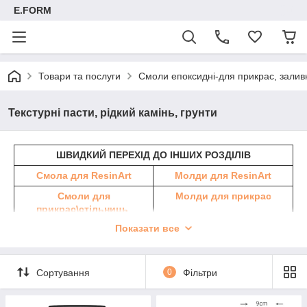
E.FORM
Товари та послуги
Смоли епоксидні-для прикрас, заливк
Текстурні пасти, рідкий камінь, грунти
ШВИДКИЙ ПЕРЕХІД ДО ІНШИХ РОЗДІЛІВ
Смола для ResinArt
Молди для ResinArt
Смоли для
Молди для прикрас
прикрас\стільниць
Показати все
Пігменти для смол
Пігменти перламутр
Тонери для смоли
Гліттер і блискітки
Рукавички, шпателі,
Пігменти що спливають
Сортування
0
Фільтри
захист
Рідка і листова поталь
Крихта скла, натуральний