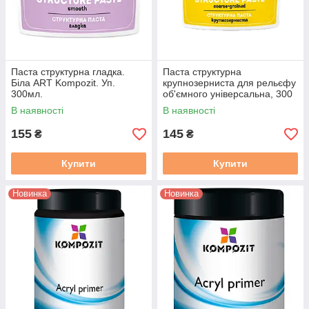
Паста структурна гладка.
Паста структурна
Біла ART Kompozit. Уп.
крупнозерниста для рельєфу
300мл.
об'ємного універсальна, 300
мл. Art Kompozit
В наявності
В наявності
155
145
₴
₴
Купити
Купити
Новинка
Новинка