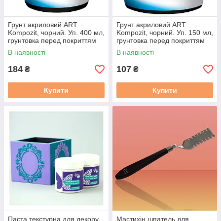
Грунт акриловий ART
Грунт акриловий ART
Kompozit, чорний. Уп. 400 мл,
Kompozit, чорний. Уп. 150 мл,
грунтовка перед покриттям
грунтовка перед покриттям
фарбами будь-якої поверхні.
фарбами будь-якої поверхні.
В наявності
В наявності
184
107
₴
₴
Купити
Купити
Паста текстурна для декору
Мастихін шпатель для