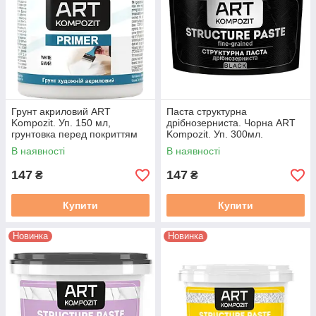
Підбірка корисних відео
Акрилові фарби
по заливці смоли
Грунт акриловий ART
Паста структурна
Kompozit. Уп. 150 мл,
дрібнозерниста. Чорна ART
грунтовка перед покриттям
Kompozit. Уп. 300мл.
фарбами будь-якої поверхні.
В наявності
В наявності
147
147
₴
₴
Купити
Купити
Новинка
Новинка