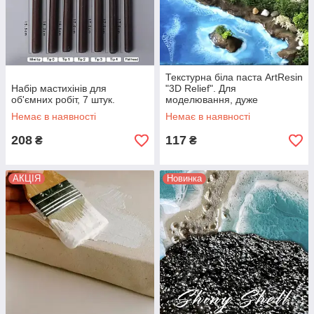
Текстурна біла паста ArtResin
Набір мастихінів для
"3D Relief". Для
об'ємних робіт, 7 штук.
моделювання, дуже
пластична та рельєфна. Уп.
Немає в наявності
Немає в наявності
250 г
208
117
₴
₴
АКЦІЯ
Новинка