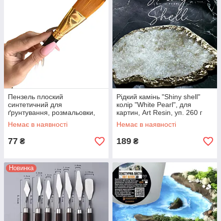
Пензель плоский
Рідкий камінь "Shiny shell"
синтетичний для
колір "White Pearl", для
ґрунтування, розмальовки,
картин, Art Resin, уп. 260 г
арт робіт. 2 см, 1 шт.
Немає в наявності
Немає в наявності
77
189
₴
₴
Новинка