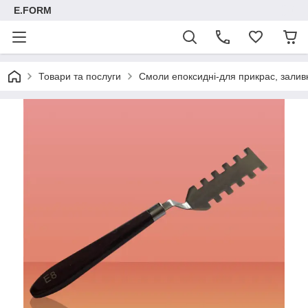
E.FORM
Товари та послуги
Смоли епоксидні-для прикрас, заливк