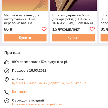
Мастихін шпатель для
Шпателі дерев'яні 5 шт.,
Шпат
текстурування, 1 шт.
для арт робіт, (11,4 см х
(150
Дерево/метал. Е3
10 мм х 2 мм), невелички.
пер
комп
66
15
85
₴
₴/комплект
силі
Купити
Купити
Про нас
99% позитивних з 524 відгуків за рік
Працює з 18.03.2011
м. Київ
вулиця Симиренка 36 (корпус А), Київ, Україна
Контакти
Сьогодні вихідний
Показати весь графік роботи