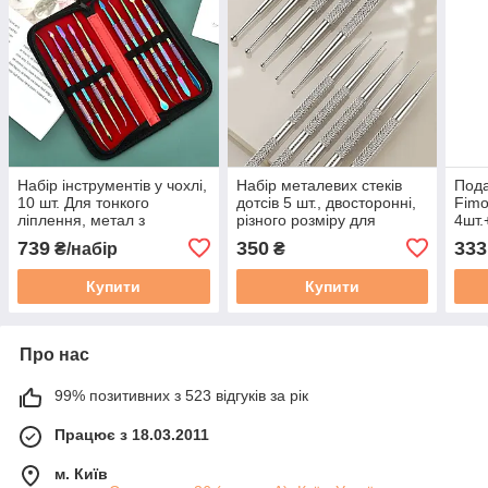
Набір інструментів у чохлі,
Набір металевих стеків
Пода
10 шт. Для тонкого
дотсів 5 шт., двосторонні,
Fimo
ліплення, метал з
різного розміру для
4шт.
покриттям
ліплення
739
350
333
₴/набір
₴
Купити
Купити
Про нас
99% позитивних з 523 відгуків за рік
Працює з 18.03.2011
м. Київ