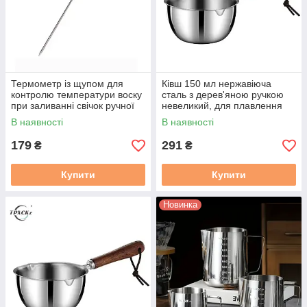
Термометр із щупом для
Ківш 150 мл нержавіюча
контролю температури воску
сталь з дерев'яною ручкою
при заливанні свічок ручної
невеликий, для плавлення
роботи
В наявності
В наявності
179
291
₴
₴
Купити
Купити
Новинка