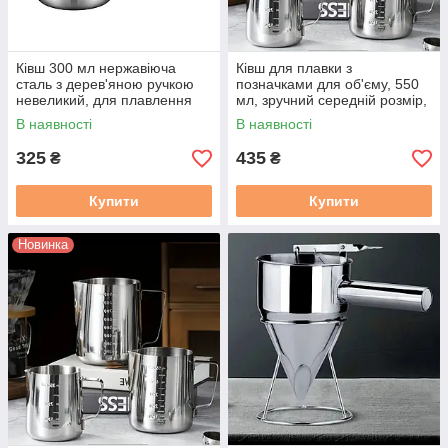
Ківш 300 мл нержавіюча
Ківш для плавки з
сталь з дерев'яною ручкою
позначками для об'єму, 550
невеликий, для плавлення
мл, зручний середній розмір,
1 шт.
В наявності
В наявності
325
435
₴
₴
Купити
Купити
Новинка