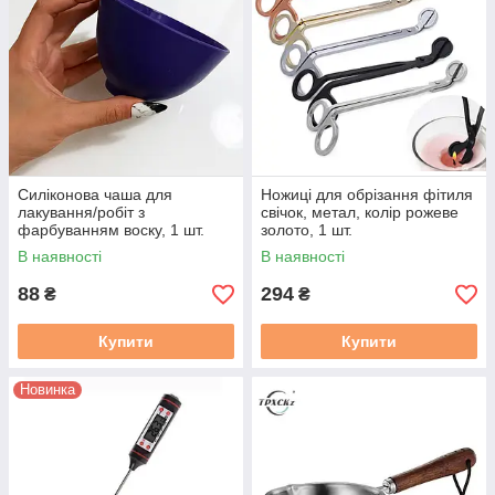
Силіконова чаша для
Ножиці для обрізання фітиля
лакування/робіт з
свічок, метал, колір рожеве
фарбуванням воску, 1 шт.
золото, 1 шт.
Діаметр близько 10 см.
В наявності
В наявності
88
294
₴
₴
Купити
Купити
Новинка