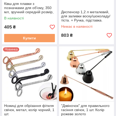
Ківш для плавки з
позначками для об'єму, 350
мл, зручний середній розмір,
Диспенсер 1,2 л металевий,
1 шт.
для заливки воску/шоколаду/
В наявності
тіста. + Ручка, підставка.
405
Немає в наявності
₴
803
₴
Купити
Новинка
Ножиці для обрізання фітиля
"Дзвіночок" для правильного
свічок, метал, колір чорний, 1
гасіння свічок, 1 шт. Колір
шт.
рожеве золото