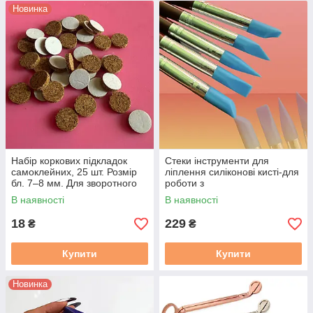
Новинка
Набір коркових підкладок
Стеки інструменти для
самоклейних, 25 шт. Розмір
ліплення силіконові кисті-для
бл. 7–8 мм. Для зворотного
роботи з
боку кашпо, підсвічників.
глиною,воском,мастикою (5
В наявності
В наявності
шт. розмір М)
18
229
₴
₴
Купити
Купити
Новинка