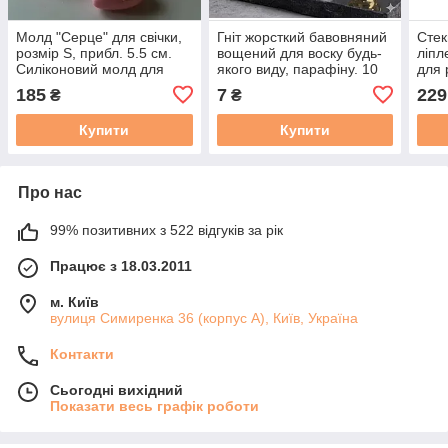
Молд "Серце" для свічки,
Гніт жорсткий бавовняний
Стек
розмір S, прибл. 5.5 см.
вощений для воску будь-
ліпл
Силіконовий молд для
якого виду, парафіну. 10
для 
воску/гіпсу 1 шт.
см, 1 шт.
глин
185
7
229
₴
₴
(5 ш
Купити
Купити
Про нас
99% позитивних з 522 відгуків за рік
Працює з 18.03.2011
м. Київ
вулиця Симиренка 36 (корпус А), Київ, Україна
Контакти
Сьогодні вихідний
Показати весь графік роботи