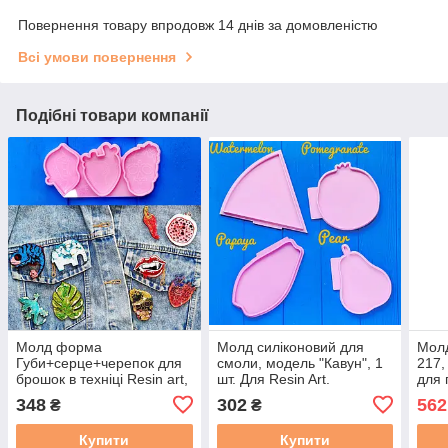
Повернення товару впродовж 14 днів за домовленістю
Всі умови повернення
Подібні товари компанії
Молд форма
Молд силіконовий для
Молд
Губи+серце+черепок для
смоли, модель "Кавун", 1
217,
брошок в техніці Resin art,
шт. Для Resin Art.
для 
Petri і тд.
вази
348
302
562
₴
₴
Geo
Купити
Купити