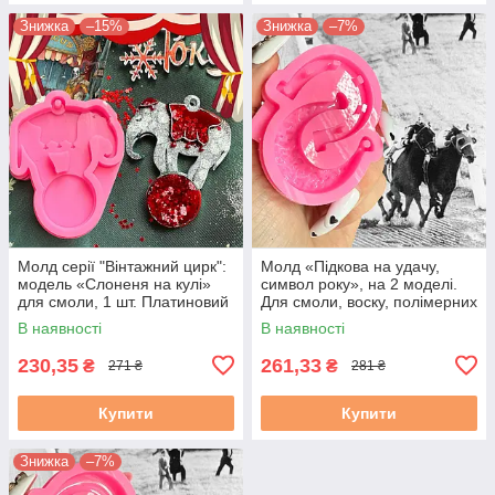
Знижка
–15%
Знижка
–7%
Молд серії "Вінтажний цирк":
Молд «Підкова на удачу,
модель «Слоненя на кулі»
символ року», на 2 моделі.
для смоли, 1 шт. Платиновий
Для смоли, воску, полімерних
силікон, SolarArt studio
мас, гіпсу. М. 1
В наявності
В наявності
230,35
261,33
₴
₴
271 ₴
281 ₴
Купити
Купити
Знижка
–7%