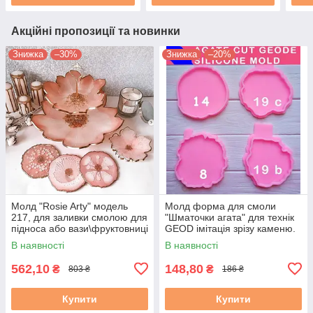
Акційні пропозиції та новинки
Знижка
–30%
Знижка
–20%
Молд "Rosie Arty" модель
Молд форма для смоли
217, для заливки смолою для
"Шматочки агата" для технік
підноса або вази\фруктовниці
GEOD імітація зрізу каменю.
ResinArt, Geode,
Модель з 19
В наявності
В наявності
562,10
148,80
₴
₴
803 ₴
186 ₴
Купити
Купити