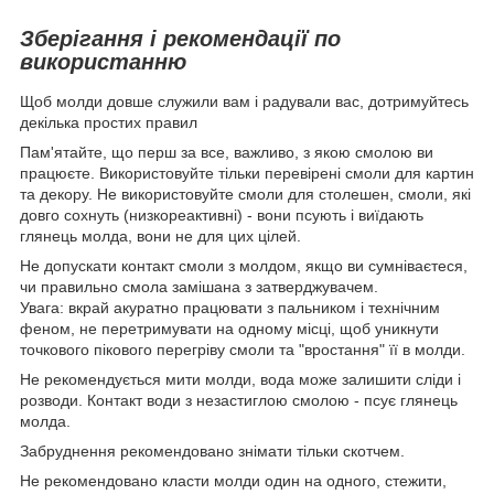
Зберігання і рекомендації по
використанню
Щоб молди довше служили вам і радували вас, дотримуйтесь
декілька простих правил
Пам'ятайте, що перш за все, важливо, з якою смолою ви
працюєте. Використовуйте тільки перевірені смоли для картин
та декору. Не використовуйте смоли для столешен, смоли, які
довго сохнуть (низкореактивні) - вони псують і виїдають
глянець молда, вони не для цих цілей.
Не допускати контакт смоли з молдом, якщо ви сумніваєтеся,
чи правильно смола замішана з затверджувачем.
Увага: вкрай акуратно працювати з пальником і технічним
феном, не перетримувати на одному місці, щоб уникнути
точкового пікового перегріву смоли та "вростання" її в молди.
Не рекомендується мити молди, вода може залишити сліди і
розводи. Контакт води з незастиглою смолою - псує глянець
молда.
Забруднення рекомендовано знімати тільки скотчем.
Не рекомендовано класти молди один на одного, стежити,