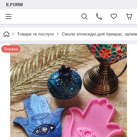
E.FORM
Товари та послуги
Смоли епоксидні-для прикрас, заливк
Знижка