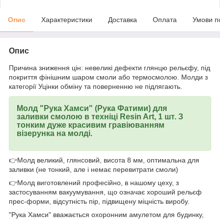
Опис
Характеристики
Доставка
Оплата
Умови п
Опис
Причина зниження цін: невеликі дефекти глянцю рельєфу, під
покриття фінішним шаром смоли або термосмолою. Молди з
категорії Уцінки обміну та поверненню не підлягають.
Молд "Рука Хамси" (Рука Фатими) для
заливки смолою в техніці Resin Art, 1 шт. З
тонким дуже красивим гравіюванням
візерунка на молді.
👉Молд великий, глянсовий, висота 8 мм, оптимальна для
заливки (не тонкий, але і немає перевитрати смоли)
👉Молд виготовлений професійно, в нашому цеху, з
застосуванням вакуумування, що означає хороший рельєф
прес-форми, відсутність пір, підвищену міцність виробу.
"Рука Хамси" вважається охоронним амулетом для будинку,