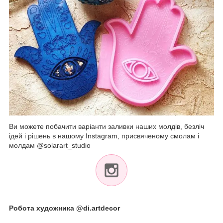
Ви можете побачити варіанти заливки наших молдів, безліч
ідей і рішень в нашому Instagram, присвяченому смолам і
молдам @solarart_studio
Робота художника @di.artdecor