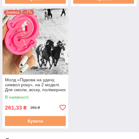
Знижка
–7%
Молд «Підкова на удачу,
символ року», на 2 моделі.
Для смоли, воску, полімерних
мас, гіпсу. М. 2
В наявності
261,33
₴
281 ₴
Купити