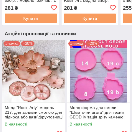
вибір: , модель "Зайчик", 1
Resin Art. Вид на вибір:
отво
шт.
мод. 351, мод. 352, мод.
шт.,
281
281
255
₴
₴
353
дівч
Купити
Купити
Акційні пропозиції та новинки
Знижка
–30%
Знижка
–20%
Молд "Rosie Arty" модель
Молд форма для смоли
217, для заливки смолою для
"Шматочки агата" для технік
підноса або вази\фруктовниці
GEOD імітація зрізу каменю.
ResinArt, Geode,
Модель з 19
В наявності
В наявності