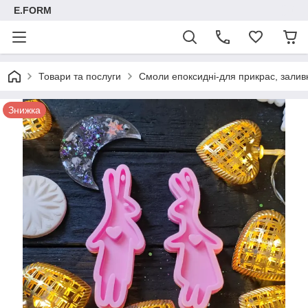
E.FORM
Товари та послуги
Смоли епоксидні-для прикрас, заливк
Знижка