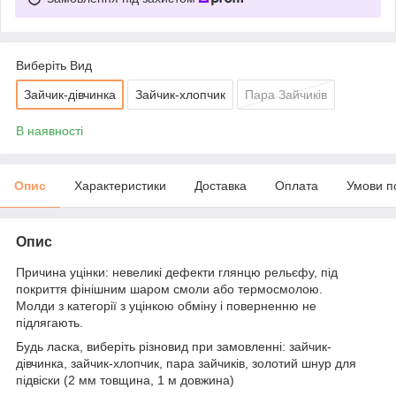
Виберіть Вид
Зайчик-дівчинка
Зайчик-хлопчик
Пара Зайчиків
В наявності
Опис
Характеристики
Доставка
Оплата
Умови п
Опис
Причина уцінки: невеликі дефекти глянцю рельєфу, під
покриття фінішним шаром смоли або термосмолою.
Молди з категорії з уцінкою обміну і поверненню не
підлягають.
Будь ласка, виберіть різновид при замовленні: зайчик-
дівчинка, зайчик-хлопчик, пара зайчиків, золотий шнур для
підвіски (2 мм товщина, 1 м довжина)