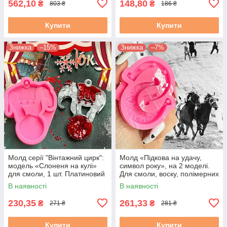
562,10
148,80
₴
₴
803 ₴
186 ₴
Купити
Купити
Знижка
–15%
Знижка
–7%
Молд серії "Вінтажний цирк":
Молд «Підкова на удачу,
модель «Слоненя на кулі»
символ року», на 2 моделі.
для смоли, 1 шт. Платиновий
Для смоли, воску, полімерних
силікон, SolarArt studio
мас, гіпсу. М. 1
В наявності
В наявності
230,35
261,33
₴
₴
271 ₴
281 ₴
Купити
Купити