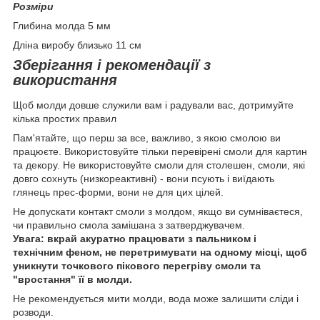
Розміри
Глибина молда 5 мм
Дліна виробу близько 11 см
Зберігання і рекомендації з
використання
Щоб молди довше служили вам і радували вас, дотримуйте
кілька простих правил
Пам'ятайте, що перш за все, важливо, з якою смолою ви
працюєте. Використовуйте тільки перевірені смоли для картин
та декору. Не використовуйте смоли для столешен, смоли, які
довго сохнуть (низкореактивні) - вони псують і виїдають
глянець прес-форми, вони не для цих цілей.
Не допускати контакт смоли з молдом, якщо ви сумніваєтеся,
чи правильно смола замішана з затверджувачем.
Увага: вкрай акуратно працювати з пальником і
технічним феном, не перетримувати на одному місці, щоб
уникнути точкового пікового перегріву смоли та
"вростання" її в молди.
Не рекомендується мити молди, вода може залишити сліди і
розводи.