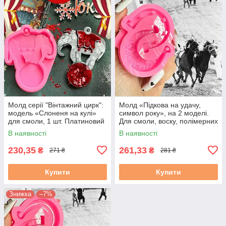
Молд серії "Вінтажний цирк":
Молд «Підкова на удачу,
модель «Слоненя на кулі»
символ року», на 2 моделі.
для смоли, 1 шт. Платиновий
Для смоли, воску, полімерних
силікон, SolarArt studio
мас, гіпсу. М. 1
В наявності
В наявності
230,35
261,33
₴
₴
271 ₴
281 ₴
Купити
Купити
Знижка
–7%