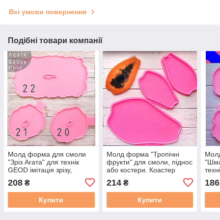
Всі умови повернення
Подібні товари компанії
Молд форма для смоли
Молд форма "Тропічні
Мол
"Зріз Агата" для технік
фрукти" для смоли, піднос
"Шма
GEOD імітація зрізу,
або костери. Коастер
техн
коастер 20
каме
208
214
186
₴
₴
Купити
Купити