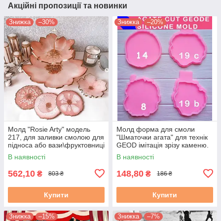
Акційні пропозиції та новинки
Знижка
–30%
Знижка
–20%
Молд "Rosie Arty" модель
Молд форма для смоли
217, для заливки смолою для
"Шматочки агата" для технік
підноса або вази\фруктовниці
GEOD імітація зрізу каменю.
ResinArt, Geode,
Модель з 19
В наявності
В наявності
562,10
148,80
₴
₴
803 ₴
186 ₴
Купити
Купити
Знижка
–15%
Знижка
–7%