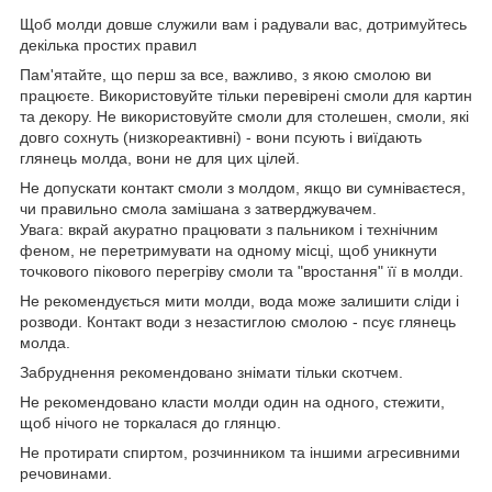
Щоб молди довше служили вам і радували вас, дотримуйтесь
декілька простих правил
Пам'ятайте, що перш за все, важливо, з якою смолою ви
працюєте. Використовуйте тільки перевірені смоли для картин
та декору. Не використовуйте смоли для столешен, смоли, які
довго сохнуть (низкореактивні) - вони псують і виїдають
глянець молда, вони не для цих цілей.
Не допускати контакт смоли з молдом, якщо ви сумніваєтеся,
чи правильно смола замішана з затверджувачем.
Увага: вкрай акуратно працювати з пальником і технічним
феном, не перетримувати на одному місці, щоб уникнути
точкового пікового перегріву смоли та "вростання" її в молди.
Не рекомендується мити молди, вода може залишити сліди і
розводи. Контакт води з незастиглою смолою - псує глянець
молда.
Забруднення рекомендовано знімати тільки скотчем.
Не рекомендовано класти молди один на одного, стежити,
щоб нічого не торкалася до глянцю.
Не протирати спиртом, розчинником та іншими агресивними
речовинами.