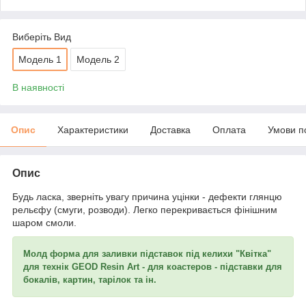
Виберіть Вид
Модель 1
Модель 2
В наявності
Опис
Характеристики
Доставка
Оплата
Умови п
Опис
Будь ласка, зверніть увагу причина уцінки - дефекти глянцю
рельєфу (смуги, розводи). Легко перекривається фінішним
шаром смоли.
Молд форма для заливки підставок під келихи "Квітка"
для технік GEOD Resin Art - для коастеров - підставки для
бокалів, картин, тарілок та ін.