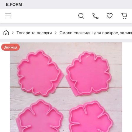
E.FORM
Товари та послуги
Смоли епоксидні-для прикрас, заливк
Знижка