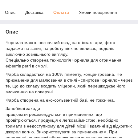
Опис
Доставка
Оплата
Умови повернення
Опис
Чорнила мають незначний осад на стінках тари, фото
надаємо на запит, на роботу ніяк не впливає, недолік
виключно зовнішнього вигляду.
Спеціально створена технологія чорнила для отримання
ефектів petri в смолі.
Фарба складається на 100% пігменту, концентрована. Не
призначена для малювання в стилі «спиртове чорнило» через
те, що до складу входить гліцерин, який перешкоджає його
висиханню на поверхні.
Фарба створена на еко-сольвентній базі, не токсична.
Запобіжні заходи:
працювати рекомендується в приміщеннях, що
провітрюються, продукція є легкозаймистою, необхідно
тримати в недоступному для дітей місці і вдалині від відкритих
джерел вогню. Використовувати за призначенням. При
попаданні на слизові оболонки рекомендується ретельно