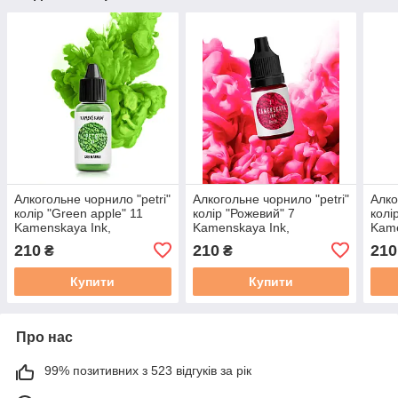
Алкогольне чорнило "petri"
Алкогольне чорнило "petri"
Алко
колір "Green apple" 11
колір "Рожевий" 7
колі
Kamenskaya Ink,
Kamenskaya Ink,
Kame
Каменская Інк 15 мл
Каменская Інк 15 мл
Каме
210
210
210
₴
₴
Купити
Купити
Про нас
99% позитивних з 523 відгуків за рік