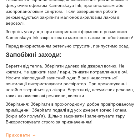
фіксуючим ефектом Kamenskaya Ink, пропаноловым або
изопропаноловым спиртом. Після завершення роботи
рекомендується закріпити малюнок акриловим лаком в
аерозолі.
Зверніть увагу, що при використанні фірмового розчинника
Kamenskaya Ink закріплювати малюнок лаком не обов'язково!
Перед використанням ретельно струсити, припустимо осад.
Запобіжні заходи:
Берегти від тепла. Зберігати далеко від джерел вогню. Не
ковтати. Не вдихати гази / пари. Уникати потрапляння в очі.
Носити відповідний захисний одяг. В разі недостатньої
вентиляції використовувати респіратор. При проковтуванні
негайно зверніться до лікаря. Берегти від несумісних речовин,
таких як окислюючі речовини, кислоти.
Зберігання: Зберігати в прохолодному, добре провітрюваному
приміщенні. Зберігати подалі від усіх джерел вогню і спека
(іскри або полум'я). Щільно закривати і запечатувати тару.
Використовувати строго за призначенням!
Приховати