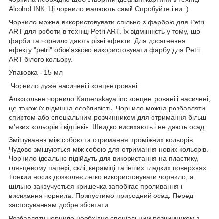
Alcohol INK. Ці чорнило малюють самі! Спробуйте і ви :)
Чорнило можна використовувати спільно з фарбою для Petri
ART для роботи в техніці Petri ART. Їх відмінність у тому, що
фарби та чорнило дають різні ефекти. Для досягнення
ефекту "petri" обов'язково використовувати фарбу для Petri
ART білого кольору.
Упаковка - 15 мл
Чорнило дуже насичені і концентровані
Алкогольне чорнило Kamenskaya inc концентровані і насичені,
це також їх відмінна особливість. Чорнило можна розбавляти
спиртом або спеціальним розчинником для отримання більш
м'яких кольорів і відтінків. Швидко висихають і не дають осад.
Змішування між собою та отримання проміжних кольорів.
Чудово змішуються між собою для отримання нових кольорів.
Чорнило ідеально підійдуть для використання на пластику,
глянцевому папері, склі, кераміці та інших гладких поверхнях.
Тонкий носик дозволяє легко використовувати чорнило, а
щільно закручується кришечка запобігає проливання і
висихання чорнила. Припустимо природний осад. Перед
застосуванням добре збовтати.
Розбавляти чорнило необхідно спеціальним розчинником з