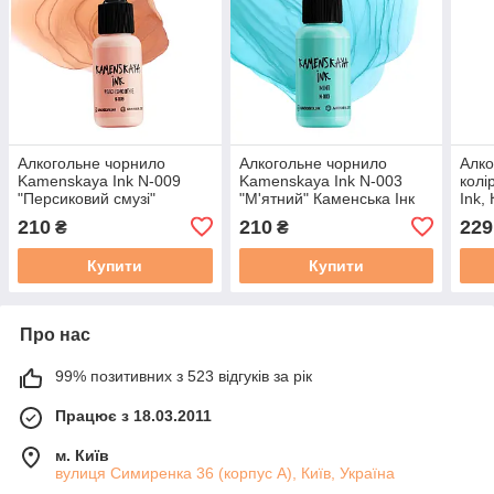
Алкогольне чорнило
Алкогольне чорнило
Алко
Kamenskaya Ink N-009
Kamenskaya Ink N-003
колі
"Персиковий смузі"
"М'ятний" Каменська Інк
Ink,
Каменська Інк 15 мл
15 мл
210
210
229
₴
₴
Купити
Купити
Про нас
99% позитивних з 523 відгуків за рік
Працює з 18.03.2011
м. Київ
вулиця Симиренка 36 (корпус А), Київ, Україна