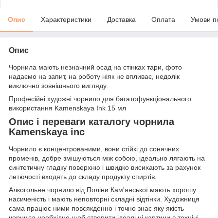
Опис
Характеристики
Доставка
Оплата
Умови п
Опис
Чорнила мають незначний осад на стінках тари, фото
надаємо на запит, на роботу ніяк не впливає, недолік
виключно зовнішнього вигляду.
Професійні художні чорнило для багатофункціонального
використання Kamenskaya Ink 15 мл
Опис і переваги каталогу чорнила
Kamenskaya inc
Чорнило є концентрованими, вони стійкі до сонячних
променів, добре змішуються між собою, ідеально лягають на
синтетичну гладку поверхню і швидко висихають за рахунок
летючості входять до складу продукту спиртів.
Алкогольне чорнило від Поліни Кам'янської мають хорошу
насиченість і мають неповторні складні відтінки. Художниця
сама працює ними повсякденно і точно знає яку якість
чорнила необхідно щоб створити ідеальні картини в техніці