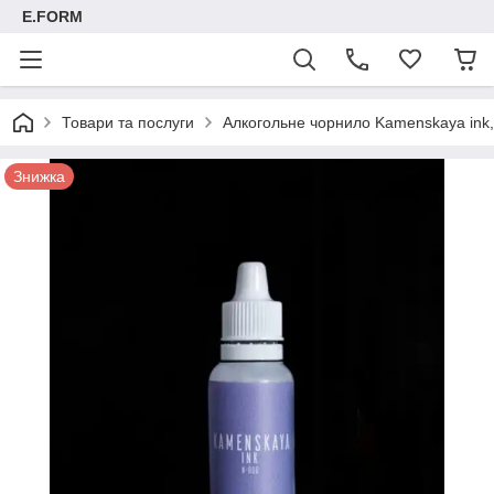
E.FORM
Товари та послуги
Алкогольне чорнило Kamenskaya ink, 
Знижка