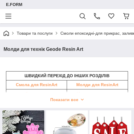
E.FORM
Товари та послуги
Смоли епоксидні-для прикрас, заливк
Молди для технік Geode Resin Art
ШВИДКИЙ ПЕРЕХІД ДО ІНШИХ РОЗДІЛІВ
Смола для ResinArt
Молди для ResinArt
Смоли для
Молди для прикрас
прикрас\стільниць
Показати все
Пігменти для смол
Пігменти перламутр
Тонери для смоли
Гліттер і блискітки
Рукавички, шпателі,
Пігменти що спливають
захист