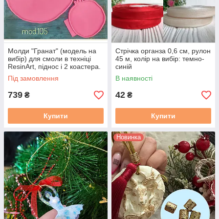
Молди "Гранат" (модель на
Стрічка органза 0,6 см, рулон
вибір) для смоли в техніці
45 м, колір на вибір: темно-
ResinArt, піднос і 2 коастера.
синій
Піднос
Під замовлення
В наявності
739
42
₴
₴
Купити
Купити
Новинка