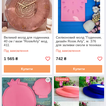
Великий молд для годинника
Силіконовий молд "Годинник,
40 см / вази "RosieArty" мод.
дизайн Rosie.Arty", м. 376
411.
для заливки смоли в техніках
ResinArt, діаметр 32 см
Під замовлення
Під замовлення
1 565
742
₴
₴
Купити
Купити
Новинка