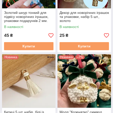
Золотий шнур тонкий для
Декор для новорічних іграшок
підвісу новорічних іграшок,
та упаковки, набір 5 шт.,
упаковки подарунків 2 мм.
золото
Довжина 5 м
В наявності
В наявності
45
25
₴
₴
Купити
Купити
Новинка
Новинка
–7%
Китиці 5 шт. набір, білі із
Молд "Козенятко" символ