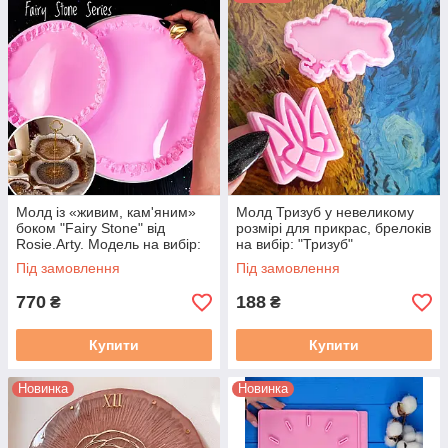
Молд із «живим, кам'яним»
Молд Тризуб у невеликому
боком "Fairy Stone" від
розмірі для прикрас, брелоків
Rosie.Arty. Модель на вибір:
на вибір: "Тризуб"
мод.707, середній молд, 1
Під замовлення
Під замовлення
шт.
770
188
₴
₴
Купити
Купити
Новинка
Новинка