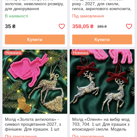
золотом, невеликого розміру,
року - 2027, для смоли,
для декорування
гипса, акрилового композита,
кодитерів.
В наявності
Під замовлення
35
358,05
₴
₴
385 ₴
Купити
Купити
Новинка
Новинка
Молд «Золота антилопа» -
Молд «Оленя» на вибір мод.
символ процвітання-2027, з
703, 704. 1 шт. Для іграшок з
фінішем. Для іграшок. 1 шт.
епоксидної смоли. Модель
703
Під замовлення
Під замовлення