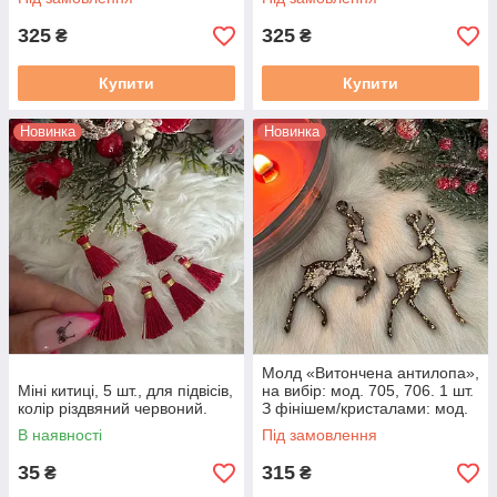
325
325
₴
₴
Купити
Купити
Новинка
Новинка
Молд «Витончена антилопа»,
Міні китиці, 5 шт., для підвісів,
на вибір: мод. 705, 706. 1 шт.
колір різдвяний червоний.
З фінішем/кристалами: мод.
705
В наявності
Під замовлення
35
315
₴
₴