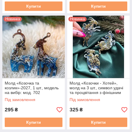
Купити
Купити
Новинка
Новинка
Молд «Козочка та
Молд «Козочки - Хотей»,
козлик»-2027, 1 шт., модель
молд на 3 шт., символ удачі
на вибір: мод. 702
та процвітання з фінішним
покриттям. М. 715.
Під замовлення
Під замовлення
295
325
₴
₴
Купити
Купити