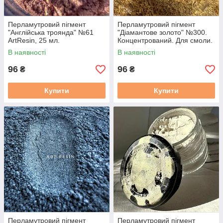
Перламутровий пігмент
Перламутровий пігмент
"Англійська троянда" №61
"Діамантове золото" №300.
ArtResin, 25 мл.
Концентрований. Для смоли.
Концентрований. Для смоли
25 мл
В наявності
В наявності
96
96
₴
₴
Купити
Купити
Перламутровий пігмент
Перламутровий пігмент