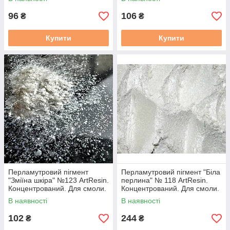
96
106
₴
₴
Купити
Купити
Перламутровий пігмент
Перламутровий пігмент "Біла
"Зміїна шкіра" №123 ArtResin.
перлина" № 118 ArtResin.
Концентрований. Для смоли.
Концентрований. Для смоли.
Упаковка 25 мл
100 мл
В наявності
В наявності
102
244
₴
₴