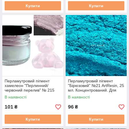
Купити
Купити
Перламутровий пігмент
Перламутровий пігмент
хамелеон "Перлинний/
"Бірюзовий" №21 ArtResin, 25
червоний перелив" № 215
мл. Концентрований. Для
ArtResin. Концентрований.
смоли
В наявності
В наявності
Для смоли. 25 мл
101
96
₴
₴
Купити
Купити