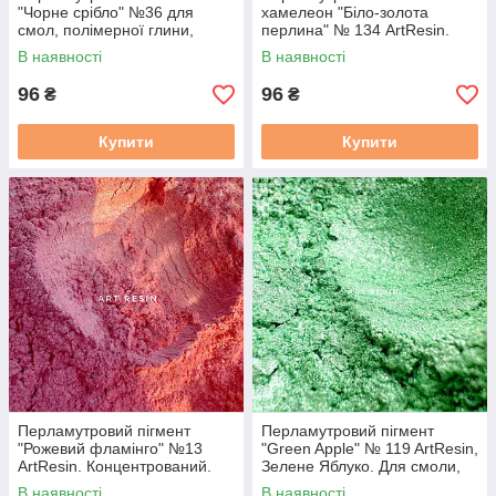
"Чорне срібло" №36 для
хамелеон "Біло-золота
смол, полімерної глини,
перлина" № 134 ArtResin.
декору будь-якого виду
Концентрований. Для смоли
В наявності
В наявності
96
96
₴
₴
Купити
Купити
Перламутровий пігмент
Перламутровий пігмент
"Рожевий фламінго" №13
"Green Apple" № 119 ArtResin,
ArtResin. Концентрований.
Зелене Яблуко. Для смоли,
Для смоли
25 мл
В наявності
В наявності