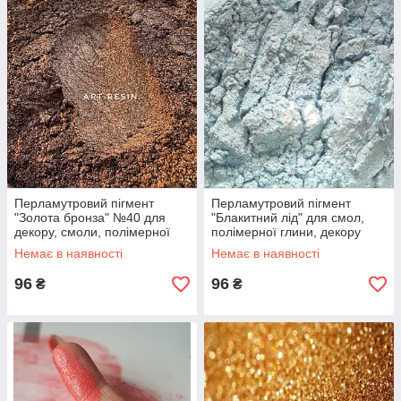
Перламутровий пігмент
Перламутровий пігмент
"Золота бронза" №40 для
"Блакитний лід" для смол,
декору, смоли, полімерної
полімерної глини, декору
глини, міка пудра
будь-якого виду 25 мл
Немає в наявності
Немає в наявності
96
96
₴
₴