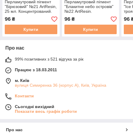
Перламутровий пігмент
Перламутровий пігмент
Перл
"Бірюзовий" №21 ArtResin,
"Блакитне небо островів"
"Ice
25 мл. Концентрований.
№22 ArtResin.
троя
Для смоли
Концентрований. Для
мл. 
96
96
96
₴
₴
смоли
Купити
Купити
Про нас
99% позитивних з 521 відгука за рік
Працює з 18.03.2011
м. Київ
вулиця Симиренка 36 (корпус А), Київ, Україна
Контакти
Сьогодні вихідний
Показати весь графік роботи
Про нас