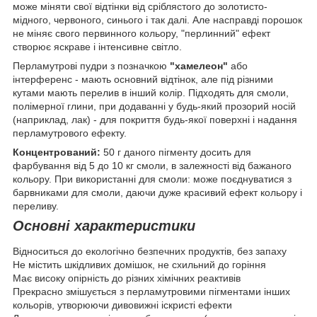
може міняти свої відтінки від сріблястого до золотисто-
мідного, червоного, синього і так далі. Але насправді порошок
не міняє свого первинного кольору, "перлинний" ефект
створює яскраве і інтенсивне світло.
Перламутрові пудри з позначкою
"хамелеон"
або
інтерференс - мають основний відтінок, але під різними
кутами мають перелив в інший колір. Підходять для смоли,
полімерної глини, при додаванні у будь-який прозорий носій
(наприклад, лак) - для покриття будь-якої поверхні і надання
перламутрового ефекту.
Концентрований:
50 г даного пігменту досить для
фарбування від 5 до 10 кг смоли, в залежності від бажаного
кольору. При використанні для смоли: може поєднуватися з
барвниками для смоли, даючи дуже красивий ефект кольору і
переливу.
Основні характеристики
Відноситься до екологічно безпечних продуктів, без запаху
Не містить шкідливих домішок, не схильний до горіння
Має високу опірність до різних хімічних реактивів
Прекрасно змішується з перламутровими пігментами інших
кольорів, утворюючи дивовижні іскристі ефекти