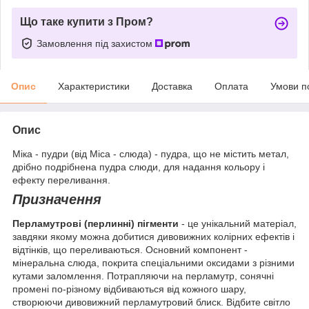
Що таке купити з Пром?
Замовлення під захистом
Опис
Характеристики
Доставка
Оплата
Умови п
Опис
Міка - пудри (від Mica - слюда) - пудра, що не містить метал,
дрібно подрібнена пудра слюди, для надання кольору і
ефекту переливання.
Призначення
Перламутрові (перлинні) пігменти
- це унікальний матеріал,
завдяки якому можна добитися дивовижних колірних ефектів і
відтінків, що переливаються. Основний компонент -
мінеральна слюда, покрита спеціальними оксидами з різними
кутами заломлення. Потрапляючи на перламутр, сонячні
промені по-різному відбиваються від кожного шару,
створюючи дивовижний перламутровий блиск. Відбите світло