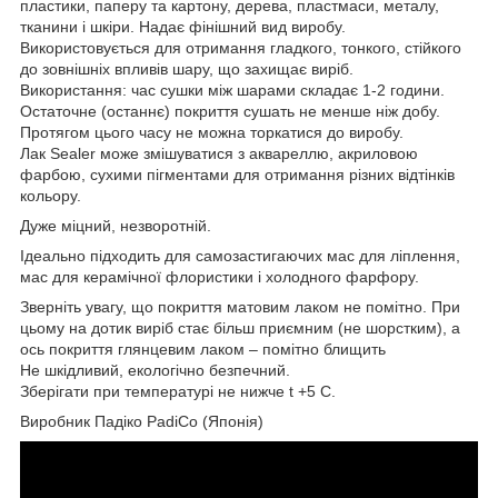
пластики, паперу та картону, дерева, пластмаси, металу,
тканини і шкіри. Надає фінішний вид виробу.
Використовується для отримання гладкого, тонкого, стійкого
до зовнішніх впливів шару, що захищає виріб.
Використання: час сушки між шарами складає 1-2 години.
Остаточне (останнє) покриття сушать не менше ніж добу.
Протягом цього часу не можна торкатися до виробу.
Лак Sealer може змішуватися з аквареллю, акриловою
фарбою, сухими пігментами для отримання різних відтінків
кольору.
Дуже міцний, незворотній.
Ідеально підходить для самозастигаючих мас для ліплення,
мас для керамічної флористики і холодного фарфору.
Зверніть увагу, що покриття матовим лаком не помітно. При
цьому на дотик виріб стає більш приємним (не шорстким), а
ось покриття глянцевим лаком – помітно блищить
Не шкідливий, екологічно безпечний.
Зберігати при температурі не нижче t +5 C.
Виробник Падіко PadiCo (Японія)