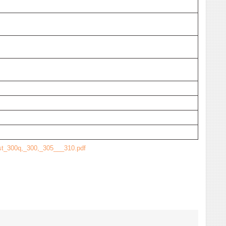
ast_300q,_300,_305___310.pdf