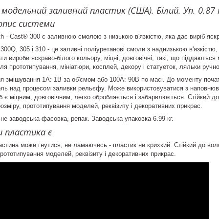
 модельний заливний пластик (США). Білий. Уп. 0.87
опис системи
h - Cast® 300 є заливною смолою з низькою в'язкістю, яка дає виріб яскр
300Q, 305 і 310 - це заливні поліуретанові смоли з наднизькою в'язкістю, 
и вироби яскраво-білого кольору, міцні, довговічні, такі, що піддаються
я прототипування, мініатюри, косплей, декору і статуеток, ляльки ручної
я змішування 1A: 1В за об'ємом або 100A: 90В по масі. До моменту поча
оль над процесом заливки рельєфу. Може використовуватися з наповню
б є міцним, довговічним, легко обробляється і забарвлюється. Стійкий до
розміру, прототипування моделей, реквізиту і декоративних прикрас.
 не заводська фасовка, репак. Заводська упаковка 6.99 кг.
 пластика є
астина може гнутися, не ламаючись - пластик не крихкий. Стійкий до воло
прототипування моделей, реквізиту і декоративних прикрас.