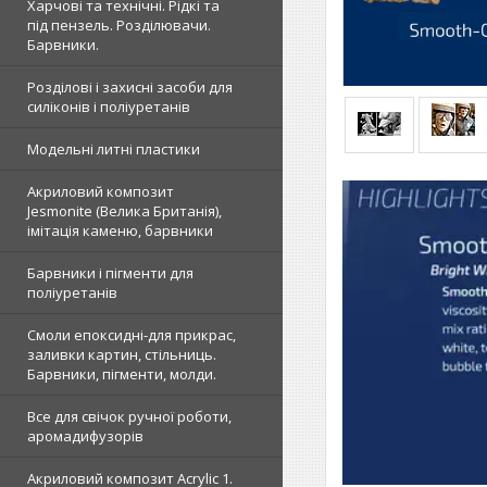
Харчові та технічні. Рідкі та
під пензель. Розділювачи.
Барвники.
Розділові і захисні засоби для
силіконів і поліуретанів
Модельні литні пластики
Акриловий композит
Jesmonite (Велика Британія),
імітація каменю, барвники
Барвники і пігменти для
поліуретанів
Смоли епоксидні-для прикрас,
заливки картин, стільниць.
Барвники, пігменти, молди.
Все для свічок ручної роботи,
аромадифузорів
Акриловий композит Acrylic 1.