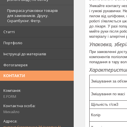
Уникайте контакту не
Прикраса упаковки товарів
і гумові рукавички. Н
для замовників. Друку.
пилом від шліфовки, 
Скрапбукінг. Фетр.
роботі з'являється шк
до лікаря. У разі поп
Статті
мийте руки після роб
матеріалу і алергічні 
Портфоліо
Упаковка, збер
При замовленні досту
Інструкції до матеріалів
компонентів поліолом 
попадання в тару вол
Фотогалерея
Характеристи
КОНТАКТИ
Змішування за об'є
Змішування по масі
E.FORM
Щільність г/см3
Михайло
Колір