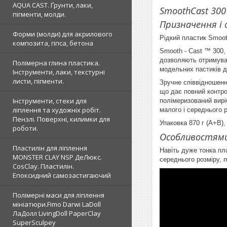
AQUA CAST. Ґрунти, лаки,
SmoothCast 300
пігменти, молди.
Призначення і 
Форми (молди) для акрилового
Рідкий пластик Smoot
композита, гіпса, бетона
Smooth - Cast ™ 300, 
дозволяють отримуват
Полімерна глина пластика.
модельних пастиків дл
Інструменти, лаки, текстурні
листи, пігменти.
Зручне співвідношенн
що дає повний контр
Інструменти, стеки для
полімеризований вирі
ліплення та художніх робіт.
малого і середнього 
Пензлі. Поверхні, килимки для
Упаковка 870 г (А+В),
роботи.
Особливостями
Пластилін для ліплення
Навіть дуже тонка пл
MONSTER CLAY NSP ДеЛюкс.
середнього розміру, 
CosClay. Пластилін.
Епоксидний самозастигаючий
Полімерні маси для ліплення
мініатюри.Fimo Darwi LaDoll
ЛаДолл LivingDoll PaperClay
SuperSculpey