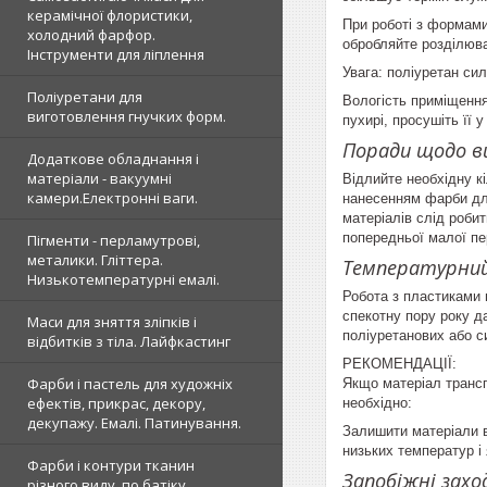
керамічної флористики,
При роботі з формами
холодний фарфор.
обробляйте розділюва
Інструменти для ліплення
Увага: поліуретан сил
Поліуретани для
Вологість приміщення
виготовлення гнучких форм.
пухирі, просушіть її 
Поради щодо в
Додаткове обладнання і
матеріали - вакуумні
Відлийте необхідну к
камери.Електронні ваги.
нанесенням фарби для
матеріалів слід роби
попередньої малої пе
Пігменти - перламутрові,
металики. Гліттера.
Температурни
Низькотемпературні емалі.
Робота з пластиками 
спекотну пору року д
Маси для зняття зліпків і
поліуретанових або си
відбитків з тіла. Лайфкастинг
РЕКОМЕНДАЦІЇ:
Фарби і пастель для художніх
Якщо матеріал трансп
ефектів, прикрас, декору,
необхідно:
декупажу. Емалі. Патинування.
Залишити матеріали в 
низьких температур і 
Фарби і контури тканин
Запобіжні захо
різного виду, по батіку