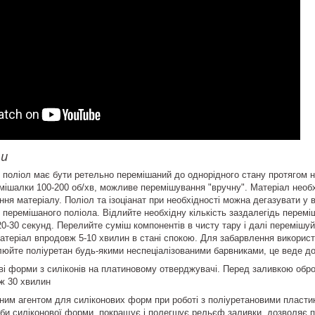
ти
поліол має бути ретельно перемішаний до однорідного стану протягом не
мішалки 100-200 об/хв, можливе перемішування "вручну". Матеріал необ
ння матеріалу. Поліол та ізоціанат при необхідності можна дегазувати у 
дь перемішаного поліола. Відлийте необхідну кількість заздалегідь пере
-30 секунд. Перелийте суміш компонентів в чисту тару і далі перемішуй
теріал впродовж 5-10 хвилин в стані спокою. Для забарвлення використ
люйте поліуретан будь-якими неспеціалізованими барвниками, це веде до
ві форми з силіконів на платиновому отверджувачі. Перед заливкою обр
ж 30 хвилин
ним агентом для силіконових форм при роботі з поліуретановими пласт
би силіконової форми, покращує і полегшує рельєф заливки, дозволяє п