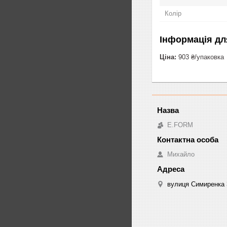
Колір
Інформація дл
Ціна:
903 ₴/упаковка
E.FORM
Михайло
вулиця Симиренка 3