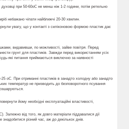
 духовці при 50-60оС не менш ніж 1-2 години, потім ретельно
виріб небажано чіпати найближчі 20-30 хвилин.
рнули увагу, що у контакті з силіконовою формою пластик дає
ишками, видавивши, по можливості, зайве повітря. Перед
нести грунт для пластиків. Завжди перед використанням усіх
 Будь-які питання приймаються виключно за наявності
-25 оС. При отриманні пластиків в занадто холодну або занадто
изьких температур не призводить до безповоротного псування
 розшаруються.
овернути йому необхідні експлуатаційні властивості,
). Залежно від того, як довго матеріали піддавалися дії
е знадобитися різний час, аж до декількох днів.