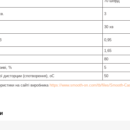
70 ШорД
хв.
3
30 хв
3
0,95
1,65
80
риві, %
5
ї дисторции (спотворення), оС
50
еристики на сайті виробника
https://www.smooth-on.com/tb/files/Smooth-C
и