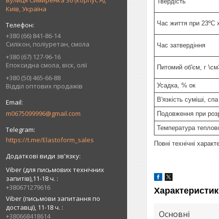
вулиця Симиренка 36 (корпус А),
Твердість
Київ, Україна
Час життя при 23ºС 
+380 (66) 841-86-14
Силікон, поліуретан, смола
Час затвердіння
+380 (67) 127-96-16
Епоксидна смола, віск, олії
Питомий об'єм, г \см
+380 (50) 465-66-88
Усадка, % ок
Відділ оптових продажів
В'язкість суміші, спа
m0675099996@gmail.com
Подовження при роз
Температура теплово
https://t.me/Elastoform_sales
Повні технічні характ
Viber (для письмових технічних
запитів),11-18 ч.
+380671279616
Характеристик
Viber (письмови запитання по
доставці), 11-18 ч.
Основні
+380668418614