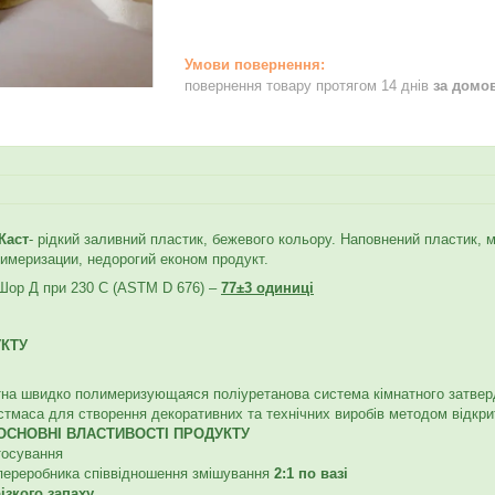
повернення товару протягом 14 днів
за домо
Каст
- рідкий заливний пластик, бежевого кольору. Наповнений пластик, 
лимеризации, недорогий економ продукт.
 Шор Д при 230 С (ASTM D 676) –
77±3 одиниці
КТУ
на швидко полимеризующаяся поліуретанова система кімнатного затвер
стмаса для створення декоративних та технічних виробів методом відкрит
 ОСНОВНІ ВЛАСТИВОСТІ ПРОДУКТУ
тосування
переробника співвідношення змішування
2:1 по вазі
ізкого запаху