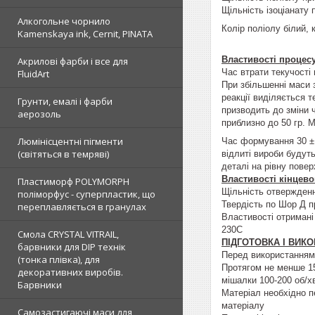
Щільність ізоціанату 
Алкогольне чорнило
Колір поліолу білий, 
Kamenskaya ink, Cernit, PINATA
Властивості процесу
Акрилові фарби і все для
Час втрати текучості
FluidArt
При збільшенні маси 
реакції виділяється 
Грунти, емалі і фарби
призводить до зміни ч
аерозоль
приблизно до 50 гр. 
Люмінісцентні пігменти
Час формування 30 ± 
(світяться в темряві)
відлиті вироби будут
деталі на рівну пов
Властивості кінцево
Пластиморф POLYMORPH
Щільність отвержденн
поліморфус - суперпластик, що
Твердість по Шор Д п
переплавляється в гранулах
Властивості отримані
230С
Смола CRYSTAL VITRAIL,
ПІДГОТОВКА І ВИК
барвники для DIP технік
Перед використанням
(тонка плівка), для
Протягом не менше 15
декоративних виробів.
мішалки 100-200 об/
Барвники
Матеріал необхідно п
матеріалу
Самозастигаючі маси для