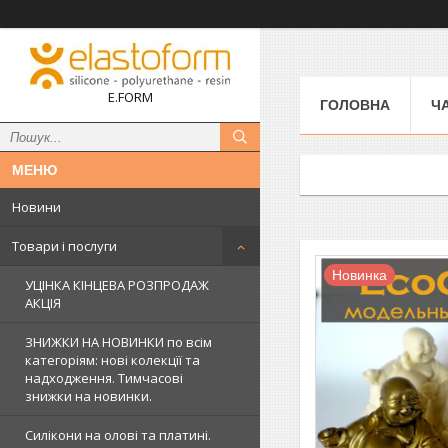
E.FORM
ГОЛОВНА
Ч
Новини
Товари і послуги
Новинка
УЦІНКА КІНЦЕВА РОЗПРОДАЖ
АКЦІЯ
ЗНИЖКИ НА НОВИНКИ по всім
категоріям: нові колекцїї та
надходження. Тимчасові
знижки на новинки.
Силікони на олові та платині.