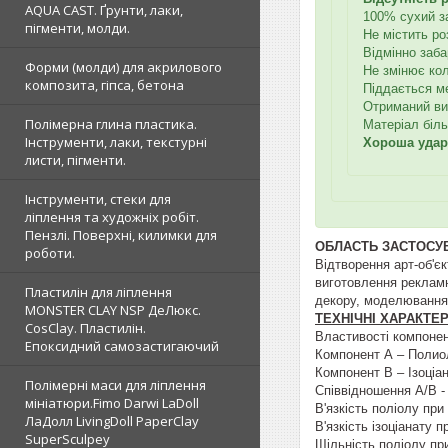
AQUA CAST. Ґрунти, лаки,
100% сухий з
пігменти, молди.
Не містить ро
Відмінно заб
Форми (молди) для акрилового
Не змінює кол
композита, гіпса, бетона
Піддається ме
Отриманий ви
Полімерна глина пластика.
Матеріал біль
Інструменти, лаки, текстурні
Хороша уда
листи, пігменти.
Інструменти, стеки для
ліплення та художніх робіт.
Пензлі. Поверхні, килимки для
ОБЛАСТЬ ЗАСТОСУ
роботи.
Відтворення арт-об'єк
виготовлення рекламн
Пластилін для ліплення
декору, моделювання т
MONSTER CLAY NSP ДеЛюкс.
ТЕХНІЧНІ ХАРАКТЕ
CosClay. Пластилін.
Властивості компонен
Епоксидний самозастигаючий
Компонент А – Полио
Компонент B – Ізоціа
Полімерні маси для ліплення
Співвідношення А/В - 
мініатюри.Fimo Darwi LaDoll
В'язкість поліолу пр
ЛаДолл LivingDoll PaperClay
В'язкість ізоціанату 
SuperSculpey
Щільність поліолу пр