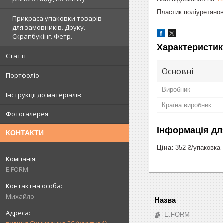
Пластик поліуретанови
Прикраса упаковки товарів
для замовників. Друку.
Скрапбукінг. Фетр.
Характеристик
Статті
Основні
Портфоліо
Виробник
Інструкції до матеріалів
Країна виробник
Фотогалерея
Інформація дл
КОНТАКТИ
Ціна:
352 ₴/упаковка
E.FORM
Михайло
E.FORM