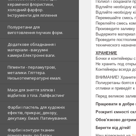
Полиол і ізоціанати п
керамічної флористики,
Відлийте необхідну к
холодний фарфор.
Відлийте необхідну к
Інструменти для ліплення
Перемешайте смесь п
Перелейте смесь ком
Поліуретани для
Произведите заливку
виготовлення гнучких форм.
Выдержите материал в
Проведите постполиме
Додаткове обладнання і
технического назнач
матеріали - вакуумні
ХРАНЕНИЕ
камери.Електронні ваги.
Бочки и контейнеры с
Не хранить под откры
Пігменти - перламутрові,
Контейнеры всегда д
металики. Гліттера.
ВНИМАНИЕ! Храните к
Низькотемпературні емалі.
Полиуретаны боятся в
отливки и приведёт 
Маси для зняття зліпків і
відбитків з тіла. Лайфкастинг
Перед великою заливк
Працювати в добре 
Фарби і пастель для художніх
Розкриті ємності с
ефектів, прикрас, декору,
декупажу. Емалі. Патинування.
Обов'язково дотриму
Берегти від дітей!
Фарби і контури тканин
різного виду, по батіку
Наш відеоканал на
Yo