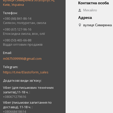
вулиця Симиренка 36 (корпус А),
Київ, Україна
Михайло
+380 (66) 841-86-14
Силікон, поліуретан, смола
вулиця Симиренка 3
+380 (67) 127-96-16
Епоксидна смола, віск, олії
+380 (50) 465-66-88
Відділ оптових продажів
m0675099996@gmail.com
https://t.me/Elastoform_sales
Viber (для письмових технічних
запитів),11-18 ч.
+380671279616
Viber (письмови запитання по
доставці), 11-18 ч.
+380668418614