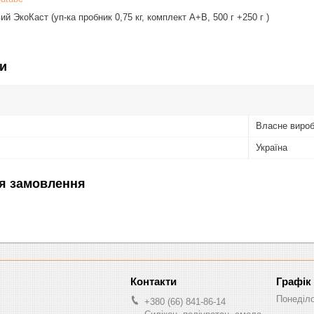
й ЭкоКаст (уп-ка пробник 0,75 кг, комплект А+В, 500 г +250 г )
и
Власне виро
Україна
я замовлення
Графік
Понеділ
+380 (66) 841-86-14