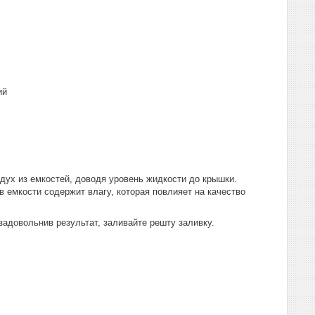
ий
ух из емкостей, доводя уровень жидкости до крышки.
 емкости содержит влагу, которая повлияет на качество
задовольнив результат, заливайте решту заливку.