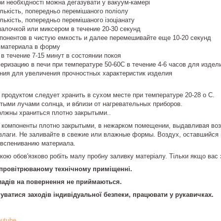
ри необхідності можна дегазувати у вакуум-камері
ількість, попередньо перемішаного поліолу
ількість, попередньо перемішаного ізоціанату
алочкой или миксером в течение 20-30 секунд
понентов в чистую емкость и далее перемешивайте еще 10-20 секунд
 материала в форму
 течение 7-15 минут в состоянии покоя
ризацию в печи при температуре 50-60С в течение 4-6 часов для издел
ения для увеличения прочностных характеристик изделия
 продуктом следует хранить в сухом месте при температуре 20-28 о С.
тыми лучами солнца, и вблизи от нагревательных приборов.
олжны храниться плотно закрытыми..
омпоненты плотно закрытыми, в нежарком помещении, выдавливая возд
лаги. Не заливайте в свежие или влажные формы. Воздух, оставшийся в
к вспениванию материала.
ою обов'язково робіть малу пробну заливку матеріалу. Тільки якщо вас 
провітрюваному технічному приміщенні.
кладів на повернення не приймаються.
ватися заходів індивідуальної безпеки, працювати у рукавичках.
utube