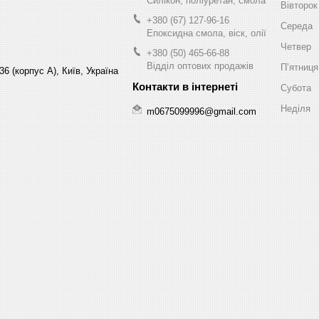
Силікон, поліуретан, смола
Вівторок
+380 (67) 127-96-16
Середа
Епоксидна смола, віск, олії
Четвер
+380 (50) 465-66-88
Відділ оптових продажів
Пʼятниця
6 (корпус А), Київ, Україна
Субота
Неділя
m0675099996@gmail.com