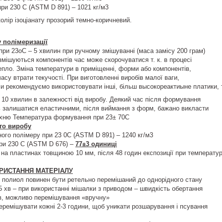
при 230 С (ASTM D 891) – 1021 кг/м3
колір ізоціанату прозорий темно-коричневий.
 полімеризації
 при 23оС – 5 хвилин при ручному змішуванні (маса замісу 200 грам)
змішуються компонентів час може скорочуватися т. к. в процесі
тепло. Зміна температури в приміщенні, форми або компонентів,
асу втрати текучості. При виготовленні виробів малої ваги,
Ми рекомендуємо використовувати інші, більш высокореактиыне платики, та
10 хвилин в залежності від виробу. Деякий час після формування
ь залишатися еластичними, після виймання з форм, бажано викласти
ерхню Температура формування при 23± 70С
го виробу
ого полімеру при 23 0С (ASTM D 891) – 1240 кг/м3
ри 230 С (ASTM D 676) –
77±3 одиниці
 на пластинах товщиною 10 мм, після 48 годин експозиції при температур
ОРИСТАННЯ МАТЕРІАЛУ
 полиол повинен бути ретельно перемішаний до однорідного стану
 хв – при використанні мішалки з приводом – швидкість обертання
хв, можливо перемішування «вручну»
еремішувати кожні 2-3 години, щоб уникати розшарування і псування