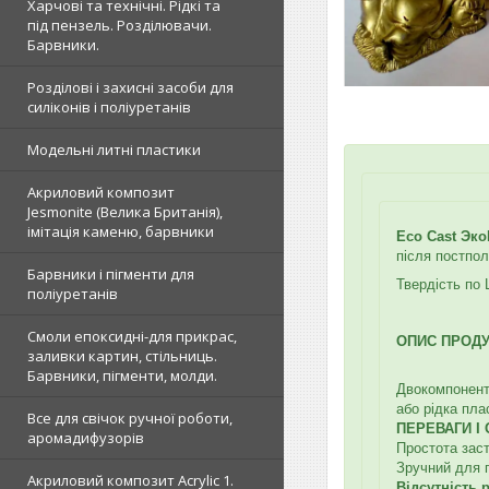
Харчові та технічні. Рідкі та
під пензель. Розділювачи.
Барвники.
Розділові і захисні засоби для
силіконів і поліуретанів
Модельні литні пластики
Акриловий композит
Jesmonite (Велика Британія),
імітація каменю, барвники
Eco Cast Эко
після постпо
Барвники і пігменти для
Твердість по
поліуретанів
Смоли епоксидні-для прикрас,
ОПИС ПРОДУ
заливки картин, стільниць.
Барвники, пігменти, молди.
Двокомпонент
або рідка пла
Все для свічок ручної роботи,
ПЕРЕВАГИ І
аромадифузорів
Простота зас
Зручний для 
Акриловий композит Acrylic 1.
Відсутність р