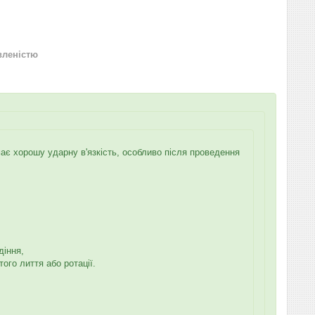
вленістю
має хорошу ударну в'язкість, особливо після проведення
діння,
ого лиття або ротації.