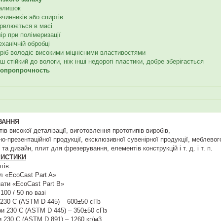
алишок
зчинників або спиртів
арвлюється в масі
ір при полімеризації
ханічній обробці
ріб володіє високими міцнісними властивостями
ш стійкий до вологи, ніж інші недорогі пластики, добре зберігається
ропропрочность
ВАННЯ
тів високої деталізації, виготовлення прототипів виробів,
о-презентаційної продукції, ексклюзивної сувенірної продукції, меблевог
а дизайн, плит для фрезерування, елементів конструкцій і т. д. і т. п.
РИСТИКИ
тів:
л «EcoCast Part A»
нати «EcoCast Part B»
100 / 50 по вазі
и 230 С (ASTM D 445) – 600±50 сПз
при 230 С (ASTM D 445) – 350±50 сПз
и 230 С (ASTM D 891) – 1260 кг/м3