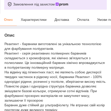
Замовлення під захистом
Опис
Характеристики
Доставка
Оплата
Умови п
Опис
Реактинт - барвники виготовлені за унікальною технологією
для фарбування поліуретанів.
Реактинт - серія реактивних полімерних барвників
складаються з хромофоров, які хімічно зв'язуються з
полиолами. Це інноваційний барвник хімічно впроваджується
в поліуретанову полімерну матрицю.
На відміну від пігментних паст, які являють собою дисперсії
твердих частинок в рідкому носії, барвники Реактинт - 100%
однорідні рідини, розчинні у поліоле, зберігаючи високу якість.
Повністю рідка і однорідна структура барвника дозволяє
змішувати базові кольори, отримуючи сотні відтінків. При
фарбуванні прозорих матеріалів не замутняет масу,
залишаючи її прозорою
Барвник дуже стійкий до ультрафіолету. Не втрачає свій колір
протягом дуже великого терміну.