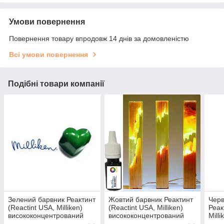
Умови повернення
Повернення товару впродовж 14 днів за домовленістю
Всі умови повернення
Подібні товари компанії
Зелений барвник Реактинт
Жовтий барвник Реактинт
Черв
(Reactint USA, Milliken)
(Reactint USA, Milliken)
Реак
висококонцентрований
висококонцентрований
Milli
для поліуретанів (100мл)
для поліуретанів (100мл)
висо