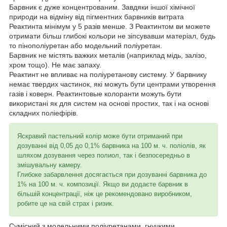
Барвник є дуже концентрованим. Завдяки іншої хімічної
природи на відміну від пігментних барвників витрата
Реактинта мінімум у 5 разів менше. З Реактинтом ви можете
отримати більш глибокі кольори не зіпсувавши матеріал, будь
то пінополіуретан або модельний поліуретан.
Барвник не містять важких металів (наприклад мідь, залізо,
хром тощо). Не має запаху.
Реактинт не впливає на поліуретанову систему. У барвнику
немає твердих частинок, які можуть бути центрами утворення
газів і коверн. Реактинтовые колоранти можуть бути
використані як для систем на основі простих, так і на основі
складних поліефірів.
Яскравий пастельний колір може бути отриманий при
дозуванні від 0,05 до 0,1% барвника на 100 м. ч. поліолів, як
шляхом дозування через полиол, так і безпосередньо в
змішувальну камеру.
Глибоке забарвлення досягається при дозуванні барвника до
1% на 100 м. ч. композиції. Якщо ви додаєте барвник в
більшій концентрації, ніж це рекомендовано виробником,
робите це на свій страх і ризик.
Сумісний з модельними поліуретанами, гнучкими