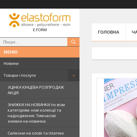
E.FORM
ГОЛОВНА
Ч
Новини
Товари і послуги
УЦІНКА КІНЦЕВА РОЗПРОДАЖ
АКЦІЯ
ЗНИЖКИ НА НОВИНКИ по всім
категоріям: нові колекцїї та
надходження. Тимчасові
знижки на новинки.
Силікони на олові та платині.