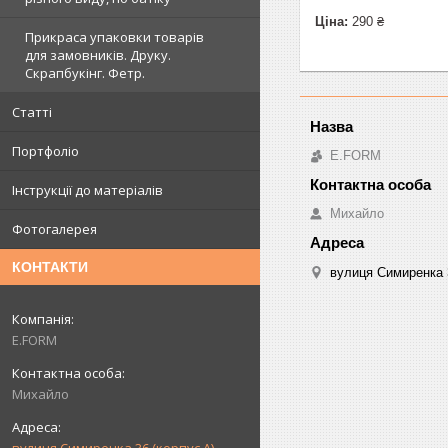
Ціна:
290 ₴
Прикраса упаковки товарів
для замовників. Друку.
Скрапбукінг. Фетр.
Статті
Портфоліо
E.FORM
Інструкції до матеріалів
Михайло
Фотогалерея
КОНТАКТИ
вулиця Симиренка 3
E.FORM
Михайло