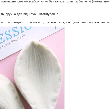
платинових силіконів:абсолютно без запаху, міцні та безпечні (можна в
ть, зручна для відбитка і штампування.
 всіх полімерних пластиків що запікаються, так і для самозастигаючих 