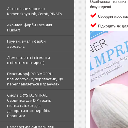
Особливості топових 
безусадочні.
Алкогольне чорнило
Kamenskaya ink, Cernit, PINATA
Середня жорсткіс
Акрилові фарби і все для
Підходить як для
FluidArt
Грунти, емалі і фарби
аерозоль
Люмінісцентні пігменти
(світяться в темряві)
Пластиморф POLYMORPH
поліморфус - суперпластик, що
переплавляється в гранулах
Смола CRYSTAL VITRAIL,
барвники для DIP технік
(тонка плівка), для
декоративних виробів.
Барвники
Самозастигаючі маси для