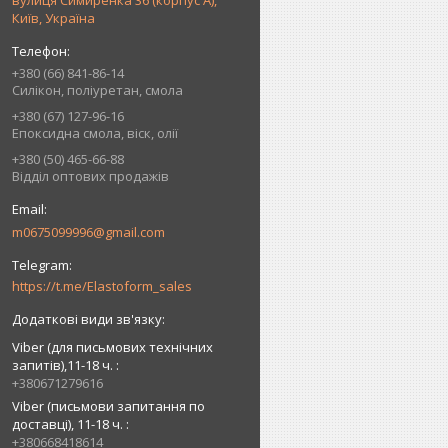
вулиця Симиренка 36 (корпус А),
Київ, Україна
+380 (66) 841-86-14
Силікон, поліуретан, смола
+380 (67) 127-96-16
Епоксидна смола, віск, олії
+380 (50) 465-66-88
Відділ оптових продажів
m0675099996@gmail.com
https://t.me/Elastoform_sales
Viber (для письмових технічних
запитів),11-18 ч.
+380671279616
Viber (письмови запитання по
доставці), 11-18 ч.
+380668418614