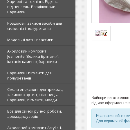
Харчові та технічні. Рідкі та
під пензель. Розділювачи.
Барвники.
Розділові і захисні засоби для
силіконів і поліуретанів
Модельні литні пластики
Акриловий композит
Jesmonite (Велика Британія),
імітація каменю, барвники
Барвники і пігменти для
поліуретанів
Смоли епоксидні-для прикрас,
заливки картин, стільниць.
Вайнери виготовляють
Барвники, пігменти, молди.
під час оформлення з
Все для свічок ручної роботи,
Реалістичний тонки
аромадифузорів
Для керамічної фл
Акриловий композит Acrylic 1.