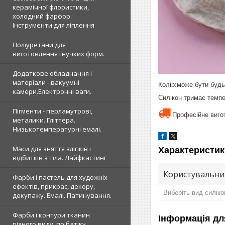
керамічної флористики,
холодний фарфор.
Інструменти для ліплення
Поліуретани для
виготовлення гнучких форм.
Додаткове обладнання і
матеріали - вакуумні
Колір:може бути будь
камери.Електронні ваги.
Силікон тримає темпе
Пігменти - перламутрові,
Професійне вигот
металики. Гліттера.
Низькотемпературні емалі.
Маси для зняття зліпків і
Характеристик
відбитків з тіла. Лайфкастинг
Користувальни
Фарби і пастель для художніх
ефектів, прикрас, декору,
Виберіть вид силіко
декупажу. Емалі. Патинування.
Фарби і контури тканин
Інформація дл
різного виду, по батіку