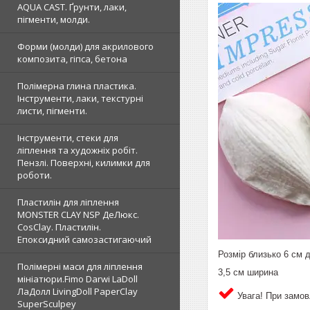
AQUA CAST. Ґрунти, лаки,
пігменти, молди.
Форми (молди) для акрилового
композита, гіпса, бетона
Полімерна глина пластика.
Інструменти, лаки, текстурні
листи, пігменти.
Інструменти, стеки для
ліплення та художніх робіт.
Пензлі. Поверхні, килимки для
роботи.
Пластилін для ліплення
MONSTER CLAY NSP ДеЛюкс.
CosClay. Пластилін.
Епоксидний самозастигаючий
Розмір близько 6 см 
Полімерні маси для ліплення
3,5 см ширина
мініатюри.Fimo Darwi LaDoll
ЛаДолл LivingDoll PaperClay
Увага! При замовл
SuperSculpey