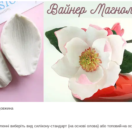
довжина
енні виберіть вид силікону-стандарт (на основі олова) або топовий-на осн