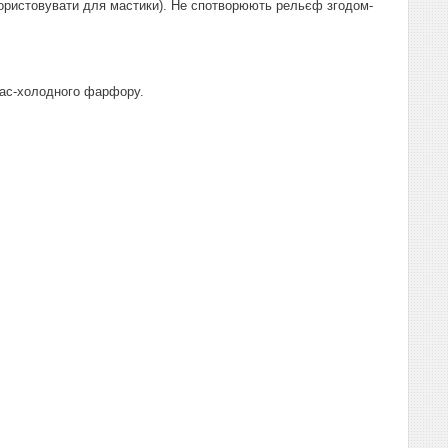
икористовувати для мастики). Не спотворюють рельєф згодом-
мас-холодного фарфору.