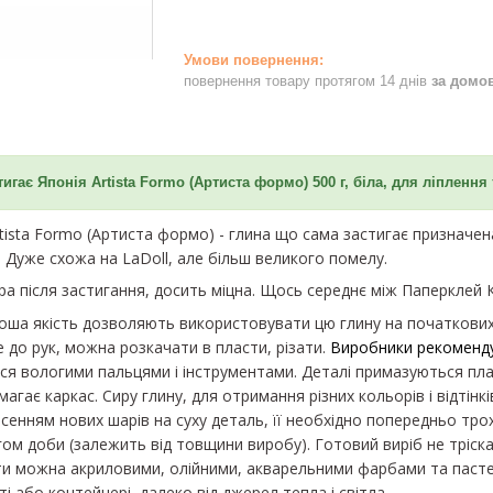
повернення товару протягом 14 днів
за домо
игає Японія Artista Formo (Артиста формо) 500 г, біла, для ліплення
tista Formo (Артиста формо) - глина що сама застигає призначен
о. Дуже схожа на LaDoll, але більш великого помелу.
ра після застигання, досить міцна. Щось середнє між Паперклей 
роша якість дозволяють використовувати цю глину на початкових 
 до рук, можна розкачати в пласти, різати.
Виробники рекоменду
я вологими пальцями і інструментами. Деталі примазуються плав
магає каркас. Сиру глину, для отримання різних кольорів і відтін
есенням нових шарів на суху деталь, її необхідно попередньо тро
ом доби (залежить від товщини виробу). Готовий виріб не тріска
ти можна акриловими, олійними, акварельними фарбами та пастел
і або контейнері, далеко від джерел тепла і світла.