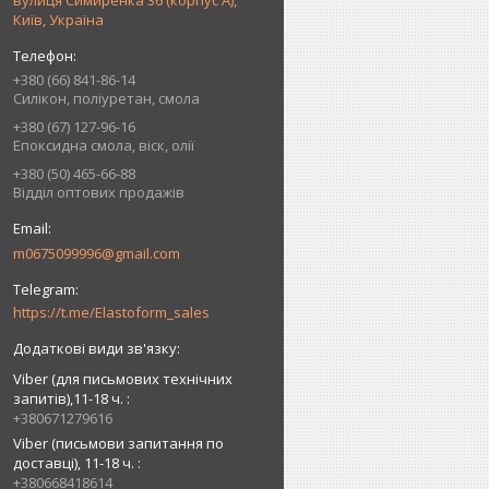
вулиця Симиренка 36 (корпус А),
Київ, Україна
+380 (66) 841-86-14
Силікон, поліуретан, смола
+380 (67) 127-96-16
Епоксидна смола, віск, олії
+380 (50) 465-66-88
Відділ оптових продажів
m0675099996@gmail.com
https://t.me/Elastoform_sales
Viber (для письмових технічних
запитів),11-18 ч.
+380671279616
Viber (письмови запитання по
доставці), 11-18 ч.
+380668418614