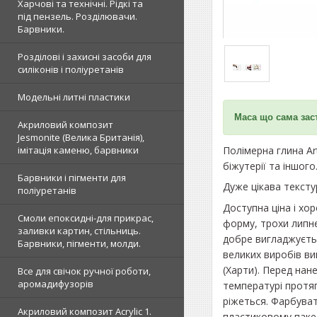
Харчові та технічні. Рідкі та
під пензель. Розділювачи.
Барвники.
Розділові і захисні засоби для
силіконів і поліуретанів
Модельні литні пластики
Маса що сама заст
Акриловий композит
Jesmonite (Велика Британія),
Полімерна глина Ar
імітація каменю, барвники
біжутерії та іншог
Барвники і пігменти для
Дуже цікава тексту
поліуретанів
Доступна ціна і хо
Смоли епоксидні-для прикрас,
форму, трохи липне
заливки картин, стільниць.
добре вигладжуєтьс
Барвники, пігменти, молди.
великих виробів ви
(Харти). Перед нан
Все для свічок ручної роботи,
аромадифузорів
температурі протяг
ріжеться. Фарбува
Акриловий композит Acrylic 1.
пластиковому пакет