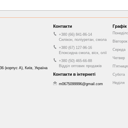
Графік
Понеділ
+380 (66) 841-86-14
Силікон, поліуретан, смола
Вівторок
+380 (67) 127-96-16
Середа
Епоксидна смола, віск, олії
Четвер
+380 (50) 465-66-88
Відділ оптових продажів
Пʼятниця
6 (корпус А), Київ, Україна
Субота
Неділя
m0675099996@gmail.com