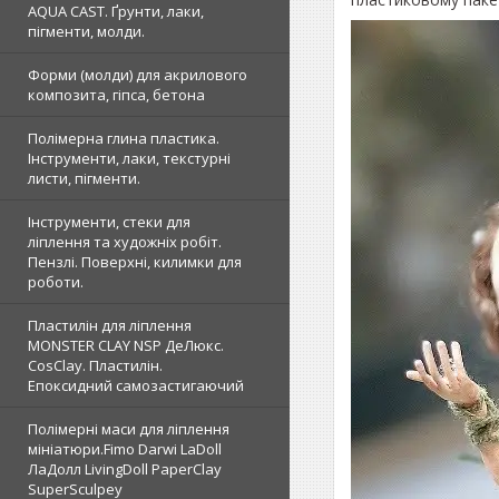
AQUA CAST. Ґрунти, лаки,
пігменти, молди.
Форми (молди) для акрилового
композита, гіпса, бетона
Полімерна глина пластика.
Інструменти, лаки, текстурні
листи, пігменти.
Інструменти, стеки для
ліплення та художніх робіт.
Пензлі. Поверхні, килимки для
роботи.
Пластилін для ліплення
MONSTER CLAY NSP ДеЛюкс.
CosClay. Пластилін.
Епоксидний самозастигаючий
Полімерні маси для ліплення
мініатюри.Fimo Darwi LaDoll
ЛаДолл LivingDoll PaperClay
SuperSculpey