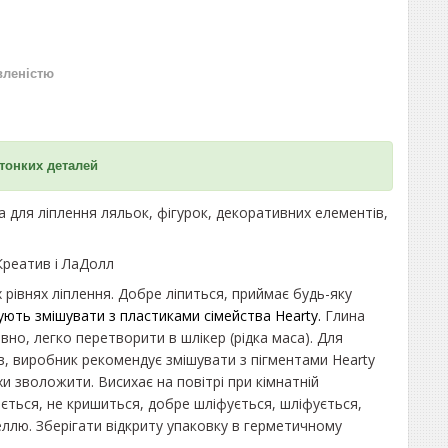
вленістю
 тонких деталей
а для ліплення ляльок, фігурок, декоративних елементів,
Креатив і ЛаДолл
рівнях ліплення. Добре ліпиться, приймає будь-яку
ють змішувати з пластиками сімейства Hearty.
Глина
но, легко перетворити в шлікер (рідка маса). Для
ків, виробник рекомендує змішувати з пігментами Hearty
хи зволожити. Висихає на повітрі при кімнатній
ється, не кришиться, добре шліфується, шліфується,
лю. Зберігати відкриту упаковку в герметичному