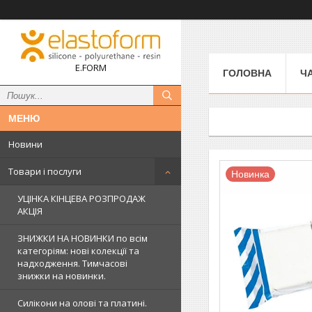
E.FORM
ГОЛОВНА
Ч
Новини
Товари і послуги
Новинка
УЦІНКА КІНЦЕВА РОЗПРОДАЖ
АКЦІЯ
ЗНИЖКИ НА НОВИНКИ по всім
категоріям: нові колекцїї та
надходження. Тимчасові
знижки на новинки.
Силікони на олові та платині.