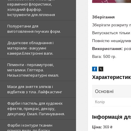
керамічної флористики,
холодний фарфор.
Інструменти для ліплення
Зберігання
Зберігати розкриту п
Поліуретани для
виготовлення гнучких форм.
Випускається тільки
Повністю нешкідлив
Додаткове обладнання і
матеріали - вакуумні
Використання:
розі
камери.Електронні ваги.
Вага: 500 гр.
Пігменти - перламутрові,
металики. Гліттера.
Низькотемпературні емалі.
Характеристик
Маси для зняття зліпків і
Основні
відбитків з тіла. Лайфкастинг
Колір
Фарби і пастель для художніх
ефектів, прикрас, декору,
декупажу. Емалі. Патинування.
Інформація дл
Фарби і контури тканин
Ціна:
369 ₴
різного виду, по батіку