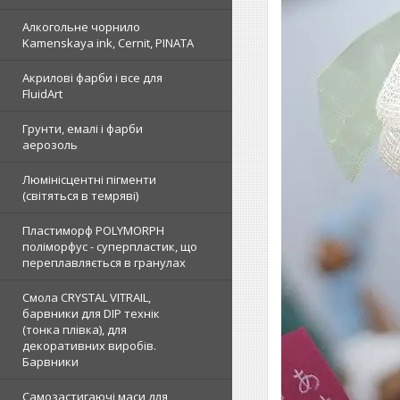
Алкогольне чорнило
Kamenskaya ink, Cernit, PINATA
Акрилові фарби і все для
FluidArt
Грунти, емалі і фарби
аерозоль
Люмінісцентні пігменти
(світяться в темряві)
Пластиморф POLYMORPH
поліморфус - суперпластик, що
переплавляється в гранулах
Смола CRYSTAL VITRAIL,
барвники для DIP технік
(тонка плівка), для
декоративних виробів.
Барвники
Самозастигаючі маси для