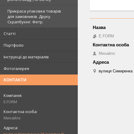
Прикраса упаковки товарів
для замовників. Друку.
Скрапбукінг. Фетр.
Статті
E.FORM
Портфоліо
Михайло
Інструкції до матеріалів
Фотогалерея
вулиця Симиренка 3
КОНТАКТИ
E.FORM
Михайло