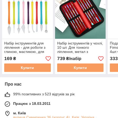
Набір інструментів для
Набір інструментів у чохлі,
Пода
ліплення - для роботи з
10 шт. Для тонкого
Fimo
глиною, мастикою, для
ліплення, метал з
4шт.
керамічної флористики 9
покриттям
169
739
333
₴
₴/набір
шт.
Купити
Купити
Про нас
99% позитивних з 523 відгуків за рік
Працює з 18.03.2011
м. Київ
вулиця Симиренка 36 (корпус А), Київ, Україна