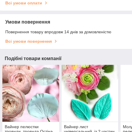
Всі умови оплати
Умови повернення
Повернення товару впродовж 14 днів за домовленістю
Всі умови повернення
Подібні товари компанії
Вайнер пелюстки
Вайнер лист
Молд
троянди, троянда Остіна,
універсальний, із 2 частин.
пелю