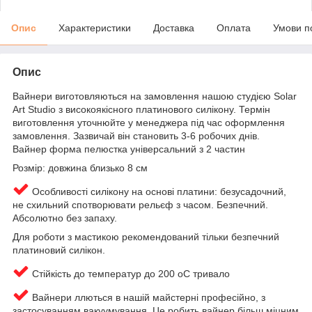
Опис
Характеристики
Доставка
Оплата
Умови п
Опис
Вайнери виготовляються на замовлення нашою студією Solar
Art Studio з високоякісного платинового силікону. Термін
виготовлення уточнюйте у менеджера під час оформлення
замовлення. Зазвичай він становить 3-6 робочих днів.
Вайнер форма пелюстка універсальний з 2 частин
Розмір: довжина близько 8 см
Особливості силікону на основі платини: безусадочний,
не схильний спотворювати рельєф з часом. Безпечний.
Абсолютно без запаху.
Для роботи з мастикою рекомендований тільки безпечний
платиновий силікон.
Стійкість до температур до 200 оС тривало
Вайнери ллються в нашій майстерні професійно, з
застосуванням вакуумування. Це робить вайнер більш міцним