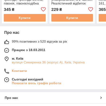
півонія, півонієподібна
Реалістичний відбиток
161,
троянда. З 2 частин, із
текс
345
229
365
₴
₴
вигином.
Купити
Купити
Про нас
99% позитивних з 520 відгуків за рік
Працює з 18.03.2011
м. Київ
вулиця Симиренка 36 (корпус А), Київ, Україна
Контакти
Сьогодні вихідний
Показати весь графік роботи
Про нас