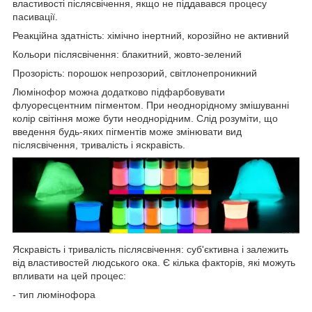
властивості післясвічення, якщо не піддавався процесу
пасивації.
Реакційна здатність: хімічно інертний, корозійно не активний
Кольори післясвічення: блакитний, жовто-зелений
Прозорість: порошок непрозорий, світлонепроникний
Люмінофор можна додатково підфарбовувати
флуоресцентним пігментом. При неоднорідному змішуванні
колір світіння може бути неоднорідним. Слід розуміти, що
введення будь-яких пігментів може змінювати вид
післясвічення, тривалість і яскравість.
Яскравість і тривалість післясвічення: суб'єктивна і залежить
від властивостей людського ока. Є кілька факторів, які можуть
впливати на цей процес:
- тип люмінофора