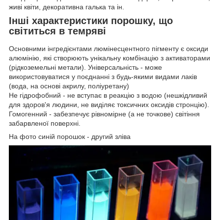
живі квіти, декоративна галька та ін.
Інші характеристики порошку, що
світиться в темряві
Основними інгредієнтами люмінесцентного пігменту є оксиди
алюмінію, які створюють унікальну комбінацію з активаторами
(рідкоземельні метали). Універсальність - може
використовуватися у поєднанні з будь-якими видами лаків
(вода, на основі акрилу, поліуретану)
Не гідрофобний - не вступає в реакцію з водою (нешкідливий
для здоров'я людини, не виділяє токсичних оксидів стронцію).
Гомогенний - забезпечує рівномірне (а не точкове) світіння
забарвленої поверхні.
На фото синій порошок - другий зліва