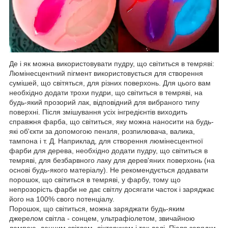
Де і як можна використовувати пудру, що світиться в темряві:
Люмінесцентний пігмент використовується для створення
сумішей, що світяться, для різних поверхонь. Для цього вам
необхідно додати трохи пудри, що світиться в темряві, на
будь-який прозорий лак, відповідний для вибраного типу
поверхні. Після змішування усіх інгредієнтів виходить
справжня фарба, що світиться, яку можна наносити на будь-
які об'єкти за допомогою пензля, розпилювача, валика,
тампона і т. Д. Наприклад, для створення люмінесцентної
фарби для дерева, необхідно додати пудру, що світиться в
темряві, для безбарвного лаку для дерев'яних поверхонь (на
основі будь-якого матеріалу). Не рекомендується додавати
порошок, що світиться в темряві, у фарбу, тому що
непрозорість фарби не дає світлу досягати часток і заряджає
його на 100% свого потенціалу.
Порошок, що світиться, можна заряджати будь-яким
джерелом світла - сонцем, ультрафіолетом, звичайною
лампою, денним світлом, ліхтариком і так далі. Після зарядки