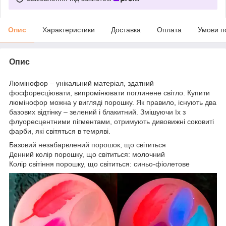
Опис
Характеристики
Доставка
Оплата
Умови п
Опис
Люмінофор – унікальний матеріал, здатний
фосфоресціювати, випромінювати поглинене світло. Купити
люмінофор можна у вигляді порошку. Як правило, існують два
базових відтінку – зелений і блакитний. Змішуючи їх з
флуоресцентними пігментами, отримують дивовижні соковиті
фарби, які світяться в темряві.
Базовий незабарвлений порошок, що світиться
Денний колір порошку, що світиться: молочний
Колір світіння порошку, що світиться: синьо-фіолетове