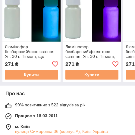
Люмінофор
Люмінофор
Люм
безбарвний\синє світіння.
безбарвний\фіолетове
безб
Уп. 30 г. Пігмент, що
світіння. Уп. 30 г. Пігмент,
світі
світиться в темряві.
що світиться в темряві.
що с
271
271
271
₴
₴
Купити
Купити
Про нас
99% позитивних з 522 відгуків за рік
Працює з 18.03.2011
м. Київ
вулиця Симиренка 36 (корпус А), Київ, Україна