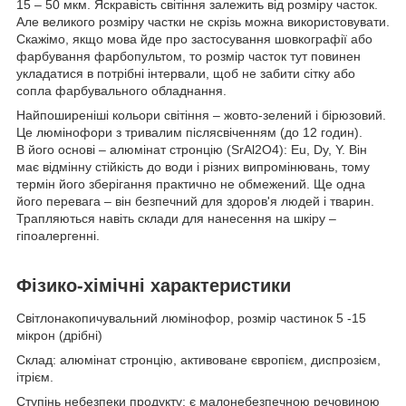
15 – 50 мкм. Яскравість світіння залежить від розміру часток.
Але великого розміру частки не скрізь можна використовувати.
Скажімо, якщо мова йде про застосування шовкографії або
фарбування фарбопультом, то розмір часток тут повинен
укладатися в потрібні інтервали, щоб не забити сітку або
сопла фарбувального обладнання.
Найпоширеніші кольори світіння – жовто-зелений і бірюзовий.
Це люмінофори з тривалим післясвіченням (до 12 годин).
В його основі – алюмінат стронцію (SrAl2O4): Eu, Dy, Y. Він
має відмінну стійкість до води і різних випромінювань, тому
термін його зберігання практично не обмежений. Ще одна
його перевага – він безпечний для здоров'я людей і тварин.
Трапляються навіть склади для нанесення на шкіру –
гіпоалергенні.
Фізико-хімічні характеристики
Світлонакопичувальний люмінофор, розмір частинок 5 -15
мікрон (дрібні)
Склад: алюмінат стронцію, активоване європієм, диспрозієм,
ітрієм.
Ступінь небезпеки продукту: є малонебезпечною речовиною