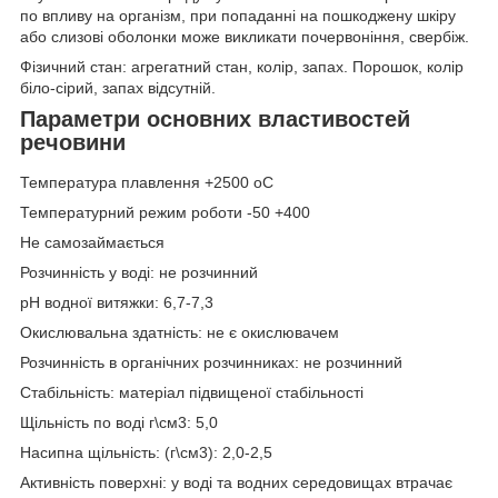
по впливу на організм, при попаданні на пошкоджену шкіру
або слизові оболонки може викликати почервоніння, свербіж.
Фізичний стан: агрегатний стан, колір, запах. Порошок, колір
біло-сірий, запах відсутній.
Параметри основних властивостей
речовини
Температура плавлення +2500 оС
Температурний режим роботи -50 +400
Не самозаймається
Розчинність у воді: не розчинний
pH водної витяжки: 6,7-7,3
Окислювальна здатність: не є окислювачем
Розчинність в органічних розчинниках: не розчинний
Стабільність: матеріал підвищеної стабільності
Щільність по воді г\см3: 5,0
Насипна щільність: (г\см3): 2,0-2,5
Активність поверхні: у воді та водних середовищах втрачає