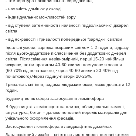
- температура навколишнього середовища,
- наявність домішок у складі
- індивідуальних можливостей зору
- від ступеня затемненості і наявності "відволікаючих" джерел
світла
- від яскравості і тривалості попередньої "зарядки" світлом
Ідеальні умови: зарядка яскравим світлом 1-2 години, відразу
після цього-додаткове післясвічення без додаткових джерел
світла. Післясвічення нерівномірний, перші 15-20 найбільш
яскраве, потім протягом 40-60 хвилин поступове згасання
(60-70% від початкового, через 40-60 хвилин 30-40% від
початкового).Через годину-півтори 20-25%.
Тривалість світіння, видима людським оком, може досягати 12
годин.
Будівництво як сфера застосування люмінофора
В будівництві: люмінесцентна плитка, облицювальні камені,
штукатурка, бетон – далеко неповний перелік матеріалів для
унікального оформлення фасадів.
Застосування люмінофора в ландшафтних дизайнах
Ландшафтний дизайн – світяться листя дерев, яскраві стежки,