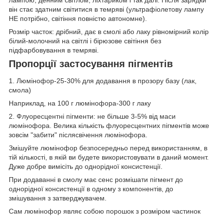
він стає здатним світитися в темряві (ультрафіолетову лампу
НЕ потрібно, світіння повністю автономне).
Розмір часток: дрібний, дає в смолі або лаку рівномірний колір
білий-молочний на світлі і бірюзове світіння без
підфарбовування в темряві.
Пропорції застосування пігментів
1. Люмінофор-25-30% для додавання в прозору базу (лак,
смола)
Наприклад, на 100 г люмінофора-300 г лаку
2. Флуоресцентні пігменти: не більше 3-5% від маси
люмінофора. Велика кількість флуоресцентних пігментів може
зовсім "забити" післясвічення люмінофора.
Змішуйте люмінофор безпосередньо перед використанням, в
тій кількості, в якій ви будете використовувати в даний момент.
Дуже добре вимісіть до однорідної консистенції.
При додаванні в смолу має сенс розмішати пігмент до
однорідної консистенції в одному з компонентів, до
змішування з затверджувачем.
Сам люмінофор являє собою порошок з розміром частинок