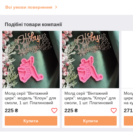
Всі умови повернення
Подібні товари компанії
Молд серії "Вінтажний
Молд серії "Вінтажний
Молд
цирк": модель "Клоун" для
цирк": модель "Клоун" для
цирк
смоли, 1 шт. Платиновий
смоли, 1 шт. Платиновий
на к
силікон, SolarArt studio
силікон, SolarArt studio
Плат
225
225
271
₴
₴
Sola
Купити
Купити