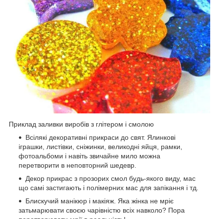
Приклад заливки виробів з глітером і смолою
Всілякі декоративні прикраси до свят. Ялинкові
іграшки, листівки, сніжинки, великодні яйця, рамки,
фотоальбоми і навіть звичайне мило можна
перетворити в неповторний шедевр.
Декор прикрас з прозорих смол будь-якого виду, мас
що самі застигають і полімерних мас для запікання і тд.
Блискучий манікюр і макіяж. Яка жінка не мріє
затьмарювати своєю чарівністю всіх навколо? Пора