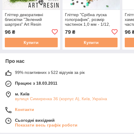
Гліттер декоративні
Гліттер "Срібна луска
Гліт
блискітки "Зелений
голографик", розмір
хаме
шартрез" Art Resin
частинок 1,0 мм - 1/12,
част
pigments. Уп. 25 мл
Упаковка 25мл
мл
96
79
96
₴
₴
Купити
Купити
Про нас
99% позитивних з 522 відгуків за рік
Працює з 18.03.2011
м. Київ
вулиця Симиренка 36 (корпус А), Київ, Україна
Контакти
Сьогодні вихідний
Показати весь графік роботи