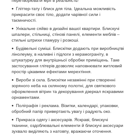
перетворювати мрії в реальність!
Гліттер-тату і блиск для тіла. Ідеальна можливість
прикрасити своє тіло, додати чарівної сили і
таємничості.
Унікальне сяйво в дизайні вашої квартири. Блискучі
шпалери, стільниці, стінові панелі, елементи меблів –
стильні штрихи гламуру і розкоші.
Будівельні суміші. Блискітки додають при виробництві
лінолеуму, в наливні і підлоги з керамограніту, в
штукатурку для внутрішньої обробки приміщень. Таке
застосування глітерів дозволяє наповнювати житловий
простір цікавими ефектами мерехтіння.
Вироби зі скла. Блискітки незамінні при створенні
зоряного неба на скляному полотні, для святкового
оформлення вітрин та декорування дзеркал яскравими
орнаментами.
Поліграфія і реклама. Візитки, календарі, упаковки,
обробний папір привертають увагу і радують око.
Прикраса одягу і аксесуарів. Яскраві, блискучі
тканини, оздоблювальні елементи й блискучі аксесуари
зухвало виділяють з натовпу, вражаючи оточення.