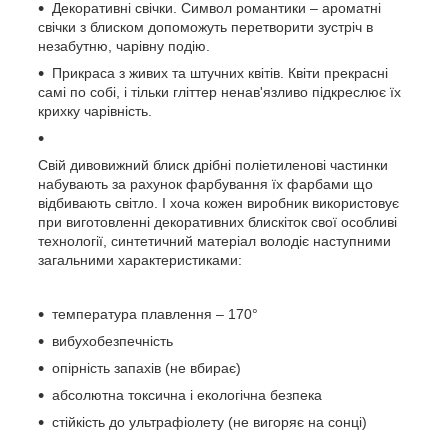
Декоративні свічки. Символ романтики – ароматні
свічки з блиском допоможуть перетворити зустріч в
незабутню, чарівну подію.
Прикраса з живих та штучних квітів. Квіти прекрасні
самі по собі, і тільки гліттер ненав'язливо підкреслює їх
крихку чарівність.
Свій дивовижний блиск дрібні поліетиленові частинки
набувають за рахунок фарбування їх фарбами що
відбивають світло. І хоча кожен виробник використовує
при виготовленні декоративних блискіток свої особливі
технології, синтетичний матеріал володіє наступними
загальними характеристиками:
температура плавлення – 170°
вибухобезпечність
опірність запахів (не вбирає)
абсолютна токсична і екологічна безпека
стійкість до ультрафіолету (не вигоряє на сонці)