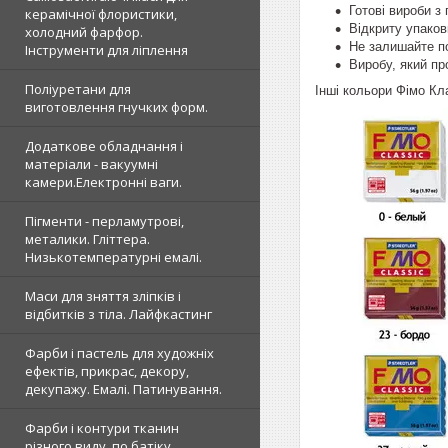
Готові вироби з
керамічної флористики,
Відкриту упаков
холодний фарфор.
Не залишайте п
Інструменти для ліплення
Виробу, який пр
Поліуретани для
Інші кольори Фімо Кл
виготовлення гнучких форм.
Додаткове обладнання і
матеріали - вакуумні
камери.Електронні ваги.
Пігменти - перламутрові,
металики. Гліттера.
Низькотемпературні емалі.
Маси для зняття зліпків і
відбитків з тіла. Лайфкастинг
Фарби і пастель для художніх
ефектів, прикрас, декору,
декупажу. Емалі. Патинування.
Фарби і контури тканин
різного виду, по батіку