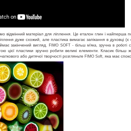
мо відмінний матеріал для ліплення. Це еталон глин і найперша по
дуже схожий, але пластика вимагає запікання в духовці (є 
іплення
иймає закінчений вигляд.
FIMO SOFT - більш м'яка, зручна в роботі с
гою цієї пластики зручно робити великі елементи. Класик більш 
початкового або дитячої творчості розгляньте
яка має споко
FIMO Soft,