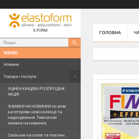
E.FORM
ГОЛОВНА
Ч
Новини
Товари і послуги
УЦІНКА КІНЦЕВА РОЗПРОДАЖ
АКЦІЯ
ЗНИЖКИ НА НОВИНКИ по всім
категоріям: нові колекцїї та
надходження. Тимчасові
знижки на новинки.
Силікони на олові та платині.