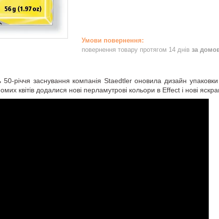
повернення товару протягом 14 днів
за домо
50-річчя заснування компанія Staedtler оновила дизайн упаковки 
йомих квітів додалися нові перламутрові кольори в Effect і нові яскрав