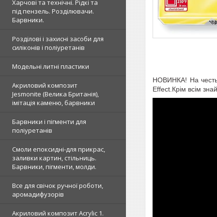
Харчові та технічні. Рідкі та
під пензель. Розділювачи.
Барвники.
Розділові і захисні засоби для
силіконів і поліуретанів
Модельні литні пластики
НОВИНКА! На честь 
Акриловий композит
Effect.Крім всім зна
Jesmonite (Велика Британія),
імітація каменю, барвники
Барвники і пігменти для
поліуретанів
Смоли епоксидні-для прикрас,
заливки картин, стільниць.
Барвники, пігменти, молди.
Все для свічок ручної роботи,
аромадифузорів
Акриловий композит Acrylic 1.