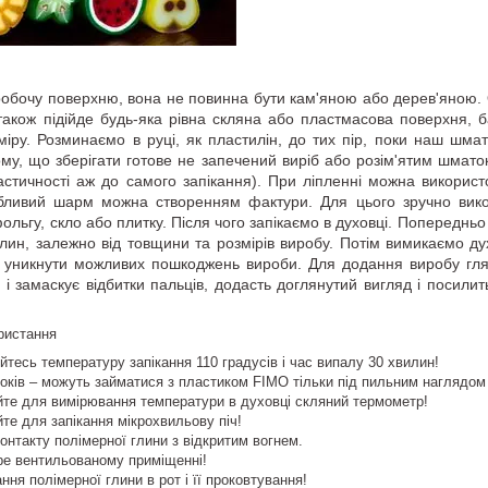
робочу поверхню, вона не повинна бути кам'яною або дерев'яною.
також підійде будь-яка рівна скляна або пластмасова поверхня,
міру. Розминаємо в руці, як пластилін, до тих пір, поки наш шма
му, що зберігати готове не запечений виріб або розім'ятим шматок
ластичності аж до самого запікання). При ліпленні можна викорис
бливий шарм можна створенням фактури. Для цього зручно викор
ольгу, скло або плитку. Після чого запікаємо в духовці. Попередньо 
илин, залежно від товщини та розмірів виробу. Потім вимикаємо д
 уникнути можливих пошкоджень вироби. Для додання виробу гл
 і замаскує відбитки пальців, додасть доглянутий вигляд і посилит
ристання
тесь температуру запікання 110 градусів і час випалу 30 хвилин!
 років – можуть займатися з пластиком FIMO тільки під пильним наглядом
йте для вимірювання температури в духовці скляний термометр!
те для запікання мікрохвильову піч!
онтакту полімерної глини з відкритим вогнем.
ре вентильованому приміщенні!
ння полімерної глини в рот і її проковтування!