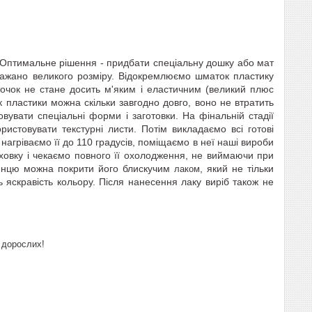
 Оптимальне рішення - придбати спеціальну дошку або мат
 бажано великого розміру. Відокремлюємо шматок пластику
точок не стане досить м'яким і еластичним (великий плюс
 пластики можна скільки завгодно довго, воно не втратить
товувати спеціальні форми
і заготовки. На фінальній стадії
истовувати текстурні листи.
Потім викладаємо всі готові
нагріваємо її до 110 градусів,
поміщаємо в неї наші вироби
уховку і чекаємо повного її охолодження, не виймаючи при
янцю можна покрити його блискучим
, який не тільки
лаком
ь яскравість кольору. Після нанесення лаку виріб також не
 дорослих!