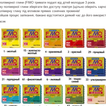
 полімерної глини (FIMO тримати подалі від дітей молодше 3 років.
ку полімерної глини зберігати без доступу повітря (щільно оберніть харч
олімерну глину під впливом прямих сонячних променів!
ойшов процес запікання, бажано відстоятися деякий час до його використа
асик