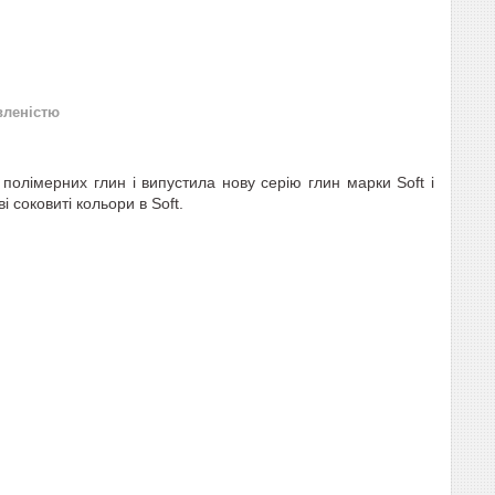
вленістю
полімерних глин і випустила нову серію глин марки Soft і
і соковиті кольори в Soft.