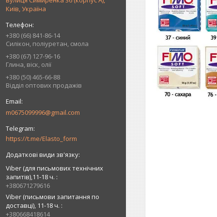
вулиця Симиренка 36 (корпус А),
Київ, Україна
+380 (66) 841-86-14
Силікон, поліуретан, смола
+380 (67) 127-96-16
Глина, віск, олії
+380 (50) 465-66-88
Відділ оптових продажів
m0675099996@gmail.com
https://t.me/Elasto_form
Viber (для письмових технічних
запитів),11-18 ч.
+380671279616
Viber (письмови запитання по
доставці), 11-18 ч.
+380668418614