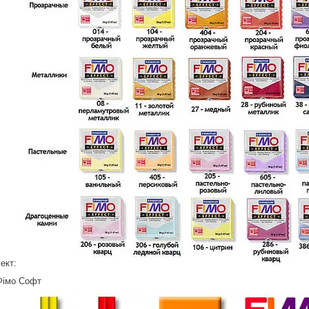
ект:
Фімо Софт