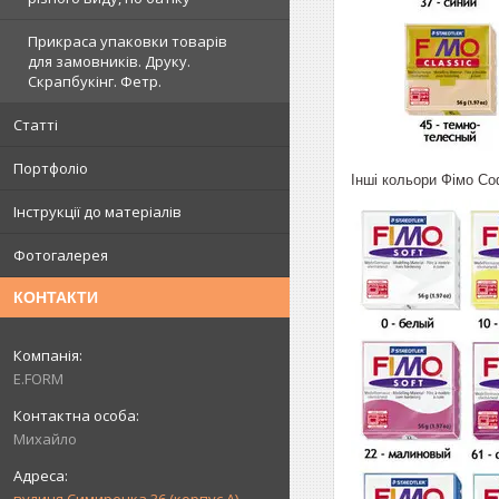
Прикраса упаковки товарів
для замовників. Друку.
Скрапбукінг. Фетр.
Статті
Портфоліо
Інші кольори Фімо Со
Інструкції до матеріалів
Фотогалерея
КОНТАКТИ
E.FORM
Михайло