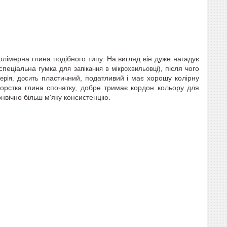
лімерна глина подібного типу. На вигляд він дуже нагадує
спеціальна гумка
), після чого
для запікання в мікрохвильовці
пластичний, податливий і має хорошу колірну
ерія, досить
жорстка глина спочатку, добре тримає кордон кольору для
нвічно більш м'яку консистенцію.