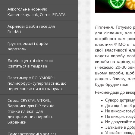
Алкогольне чорнило
Kamenskaya ink, Cernit, PINATA
Акрилові фарби і все для
Ліплення.
Готуємо 
FluidArt
для ліплення, але 
потрібного нам роз
Грунти, емалі і фарби
пластики ФІМО в то
аерозоль
свої властивості е
надати виробу осо
Люмінісцентні пігменти
вироби на тарілку, ф
(світяться в темряві)
і чекаємо 20-30 хв
цьому вироби, щоб
Пластиморф POLYMORPH
додасть блиску, але
поліморфус - суперпластик, що
буде бруднитися
переплавляється в гранулах
Рекомендації до вико
Смола CRYSTAL VITRAIL,
Суворо дотримуй
барвники для DIP технік
Діти від 4 до 8
(тонка плівка), для
Не використову
декоративних виробів.
Не використовуй
Барвники
Не допускайте к
Запікайте в доб
Уникайте попада
Самозастигаючі маси для