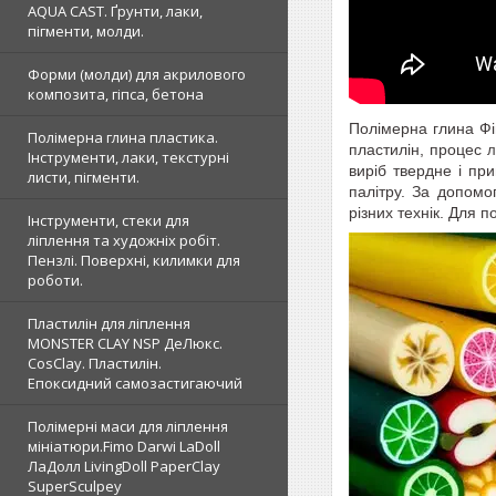
AQUA CAST. Ґрунти, лаки,
пігменти, молди.
Форми (молди) для акрилового
композита, гіпса, бетона
Полімерна глина Фі
Полімерна глина пластика.
пластилін, процес
л
Інструменти, лаки, текстурні
виріб твердне і пр
листи, пігменти.
палітру. За допомо
різних технік. Для 
Інструменти, стеки для
ліплення та художніх робіт.
Пензлі. Поверхні, килимки для
роботи.
Пластилін для ліплення
MONSTER CLAY NSP ДеЛюкс.
CosClay. Пластилін.
Епоксидний самозастигаючий
Полімерні маси для ліплення
мініатюри.Fimo Darwi LaDoll
ЛаДолл LivingDoll PaperClay
SuperSculpey