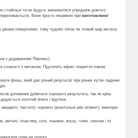
но стабільні та не будуть змінюватися упродовж довгого
переливається). Вони просто незамінні при
виготовленні
з двома поверхнями, тому чудово лягає як тонкий шар металу.
жна з додаванням Перлекс)
ися схожості з металом. Підсилить ефект покриття лаком,
ати фініш, який дає різний результат при різних кутах падіння
дра
ексов допоможе добитися хорошого результату, так як крізь
додасться золотий блиск і відтінок.
акварелі, пастелі), чорнило (алкогольні або пігмент), ювелірні
 металі, пластику, склі, тканини, воску, глині, смолах і ін.
наносити один на одного.