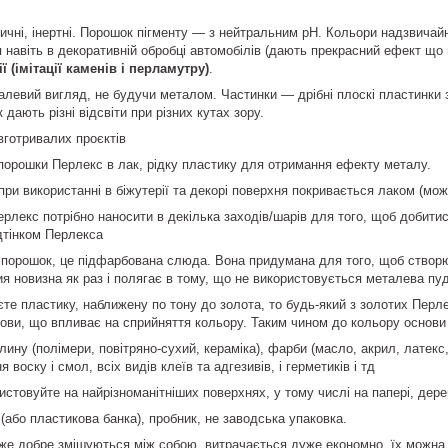
сичні, інертні. Порошок пігменту ― з нейтральним рН. Кольори надзвичай
навіть в декоративній обробці автомобілів (дають прекрасний ефект що 
ї (імітації каменів і перламутру)
.
алевий вигляд, не будучи металом. Частинки ― дрібні плоскі пластинки 
 дають різні відсвіти при різних кутах зору.
вготривалих проєктів
орошки Перлекс в лак, рідку пластику для отримання ефекту металу.
при використанні в біжутерії та декорі поверхня покривається лаком (мо
Перлекс потрібно наносити в декілька заходів/шарів для того, щоб добит
дтінком Перлекса
 порошок, це підфарбована слюда. Вона придумана для того, щоб створюв
чия новизна як раз і полягає в тому, що не використовується металева пу
те пластику, наближену по тону до золота, то будь-який з золотих Перл
нови, що впливає на сприйняття кольору. Таким чином до кольору основи 
ину (полімери, повітряно-сухий, кераміка), фарби (масло, акрил, латекс, 
 воску і смол, всіх видів клеїв та адгезивів, і герметиків і тд
стовуйте на найрізноманітніших поверхнях, у тому числі на папері, дереві,
(або пластикова банка), пробник, не заводська упаковка.
же добре змішуються між собою, витрачається дуже економно, їх можна 