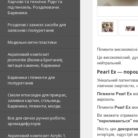
Харчові та технічні. Рідкі та
під пензель. Розділювачи.
Барвники.
Розділові і захисні засоби для
силіконів і поліуретанів
Модельні литні пластики
Пігменти високоякісн
Акриловий композит
Це високоякісний, ду
Jesmonite (Велика Британія),
нейтральний.
імітація каменю, барвники
Pearl Ex ― пор
Барвники і пігменти для
Унікальний патентов
поліуретанів
хімічною інертністю, 
Пігменти Pearl Ex
воі
Смоли епоксидні-для прикрас,
аерозоль.
заливки картин, стільниць.
Барвники, пігменти, молди.
Пігменти
Pearl Ex
мож
Ви зможете отримати
Все для свічок ручної роботи,
"переливаються" по
аромадифузорів
Якість цих
декорати
інтер'єрів, індустрії
Акриловий композит Acrylic 1.