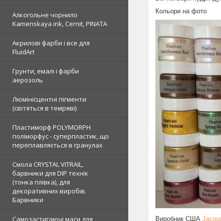
Кольори на фото
Алкогольне чорнило
Kamenskaya ink, Cernit, PINATA
Акрилові фарби і все для
FluidArt
Грунти, емалі і фарби
аерозоль
Люмінісцентні пігменти
(світяться в темряві)
Пластиморф POLYMORPH
поліморфус - суперпластик, що
переплавляється в гранулах
Смола CRYSTAL VITRAIL,
барвники для DIP технік
(тонка плівка), для
декоративних виробів.
Барвники
Самозастигаючі маси для
Виробник США
Jacqu