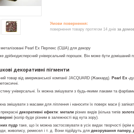
повернення товару протягом 14 днів
за домо
і металізовані Pearl Ex Перлекс (США) для декору
же дрібнодисперсний універсальний порошок. Він може бути домішаний п
ошкові декоративні пігменти
аний товар від американської компанії JACQUARD (Жаккард).
Pearl Ex -
ду
нетоксичні.
стину універсальні. Їх можна змішувати з будь-якими лаками та фарбами,
на змішувати з масами для ліплення і наносити їх поверх маси (і запіка
 прекрасні
декоративні ефекти
:
метали
різних видів (кілька типів
золота
верхні
(колір буде різним в залежності від кута зору).
вних пудр
таке, що їх можна застосовувати в усіх видах творчості (крім 
 моди, живопису, ремесел і т. д. Вони підійдуть для
декорування паперу, д