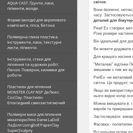
свічок
.
AQUA CAST. Ґрунти, лаки,
пігменти, молди.
Вони безпечні, неток
часу.
Застосовуються 
Форми (молди) для акрилового
деталей для біжутері
композита, гіпса, бетона
Pearl Ex створює мет
Різні розміри частинок
Полімерна глина пластика.
Він ідеальний для до
Інструменти, лаки, текстурні
листи, пігменти.
Ви можете додавати п
Для кращого носіння 
Інструменти, стеки для
ліплення та художніх робіт.
"Металеві" відтінки 
Пензлі. Поверхні, килимки для
змішаним з тим же ві
роботи.
PerlEx -не металевий
світла. Це продукт, 
Пластилін для ліплення
Якщо ви використовує
MONSTER CLAY NSP ДеЛюкс.
нього видно колір ос
CosClay. Пластилін.
Епоксидний самозастигаючий
Можна вмішувати в: гл
вироби та прикрашання
Полімерні маси для ліплення
Застосовувати: викори
мініатюри.Fimo Darwi LaDoll
Фасовка - поліетилен 
ЛаДолл LivingDoll PaperClay
SuperSculpey
Всі кольори пудри ду