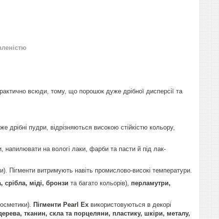
вленістю
рактично всюди, тому, що порошок дуже дрібної дисперсії та
же дрібні пудри, відрізняються високою стійкістю кольору,
 напилювати на вологі лаки, фарби та пасти й під лак-
ти). Пігменти витримують навіть промислово-високі температури.
, срібла, міді, бронзи
та багато кольорів),
перламутри,
косметики).
Пігменти Pearl Ex
використовуються в декорі
ерева, тканин, скла та порцеляни, пластику, шкіри, металу,