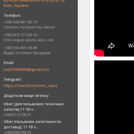
вулиця Симиренка 36 (корпус А),
Київ, Україна
+380 (66) 841-86-14
Силікон, поліуретан, смола
+380 (67) 127-96-16
Епоксидна смола, віск, олії
+380 (50) 465-66-88
Відділ оптових продажів
m0675099996@gmail.com
https://t.me/Elastoform_sales
Viber (для письмових технічних
запитів),11-18 ч.
+380671279616
Viber (письмови запитання по
доставці), 11-18 ч.
+380668418614