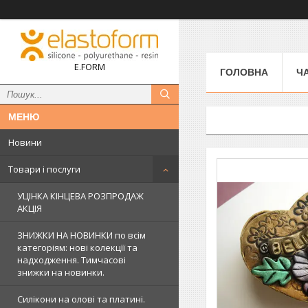
E.FORM
ГОЛОВНА
Ч
Новини
Товари і послуги
УЦІНКА КІНЦЕВА РОЗПРОДАЖ
АКЦІЯ
ЗНИЖКИ НА НОВИНКИ по всім
категоріям: нові колекцїї та
надходження. Тимчасові
знижки на новинки.
Силікони на олові та платині.