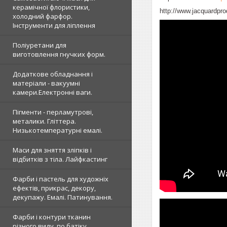
керамічної флористики,
http://www.jacquardpr
холодний фарфор.
Інструменти для ліплення
Поліуретани для
виготовлення гнучких форм.
Додаткове обладнання і
матеріали - вакуумні
камери.Електронні ваги.
Пігменти - перламутрові,
металики. Гліттера.
Низькотемпературні емалі.
Маси для зняття зліпків і
відбитків з тіла. Лайфкастинг
Фарби і пастель для художніх
ефектів, прикрас, декору,
декупажу. Емалі. Патинування.
Фарби і контури тканин
різного виду, по батіку