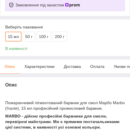
Замовлення під захистом
Виберіть паковання
15 мл
50 г
100 г
200 г
В наявності
Опис
Характеристики
Доставка
Оплата
Умови п
Опис
Помаранчевий пігментований барвник для смол Марбо Marbo
(Італія), 15 мл професійний промисловий барвник.
MARBO - дійсно професійні барвники для смоли,
перевірені майстрами. Ми є прямими постачальниками
цієї системи, в наявності усі основні кольори.