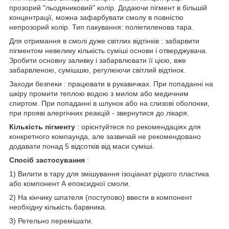
прозорий "льодяниковий" колір. Додаючи пігмент в більшій
концентрації, можна зафарбувати смолу в повністю
непрозорий колір. Тип пакування: поліетиленова тара.
Для отримання в смолі дуже світлих відтінків : забарвити
пігментом невелику кількість суміші основи і отверджувача.
Зробити основну заливку і забарвлювати її цією, вже
забарвленою, сумішшю, регулюючи світлий відтінок.
Заходи безпеки : працювати в рукавичках. При попаданні на
шкіру промити теплою водою з милом або медичним
спиртом. При попаданні в шлунок або на слизові оболонки,
при прояві алергічних реакцій - звернутися до лікаря.
Кількість пігменту
: орієнтуйтеся по рекомендаціях для
конкретного компаунда, але зазвичай не рекомендовано
додавати понад 5 відсотків від маси суміші.
Спосіб застосування
:
1) Вилити в тару для змішування ізоціанат рідкого пластика
або компонент А епоксидної смоли.
2) На кінчику шпателя (поступово) ввести в компонент
необхідну кількість барвника.
3) Ретельно перемішати.