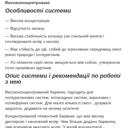
Висококонцентровані.
Особливості системи
— Висока концентрація.
— Відсутність запаху.
— Висока стабільність кольору (не схильний міняти і
спотворювати колір з часом).
— Має стійкість до уф, стійкій до агресивних середовищ смол
різної природи і поліуретанів.
— Усі пігменти серії легко змішуються між собою, утворюючи
сотні проміжних відтінків.
Опис системи і рекомендації по роботі
з нею
Висококонцентрований барвник, підходить для
поліуретанових систем, епоксидних систем, акрилових і
поліефірних систем. Для малої кількості смол : дозувати
акуратно, додавати на кінчику шпателя.
Концентрований пігментний барвник, що має високу
дисперсію і насичений колір. Чим більше додано барвнику,
тим яскравіше виходить колір. У малій концентрації -