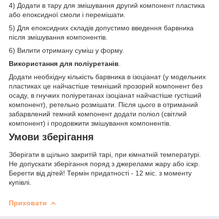
4) Додати в тару для змішування другий компонент пластика
або епоксидної смоли і перемішати.
5) Для епоксидних складів допустимо введення барвника
після змішування компонентів.
6) Вилити отриману суміш у форму.
Використання для поліуретанів
.
Додати необхідну кількість барвника в ізоціанат (у модельних
пластиках це найчастіше темніший прозорий компонент без
осаду, в гнучких поліуретанах ізоціанат найчастіше густіший
компонент), ретельно розмішати. Після цього в отриманий
забарвлений темний компонент додати поліол (світлий
компонент) і продовжити змішування компонентів.
Умови зберігання
Зберігати в щільно закритій тарі, при кімнатній температурі.
Не допускати зберігання поряд з джерелами жару або іскр.
Берегти від дітей! Термін придатності - 12 міс. з моменту
купівлі.
Приховати