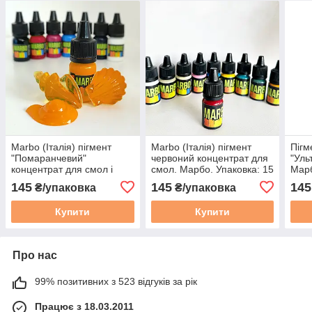
Marbo (Італія) пігмент
Marbo (Італія) пігмент
Пігм
"Помаранчевий"
червоний концентрат для
"Уль
концентрат для смол і
смол. Марбо. Упаковка: 15
Марб
поліуретанів, 15 мл
мл
напі
145
145
145
₴/упаковка
₴/упаковка
вибі
Купити
Купити
Про нас
99% позитивних з 523 відгуків за рік
Працює з 18.03.2011