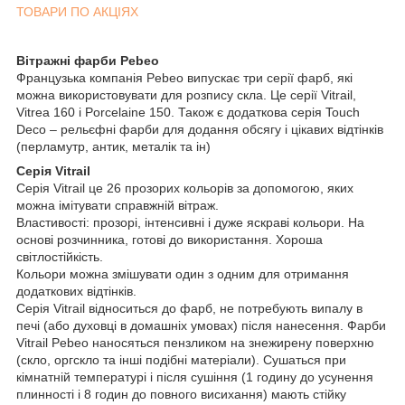
ТОВАРИ ПО АКЦІЯХ
Вітражні фарби Pebeo
Французька компанія Pebeo випускає три серії фарб, які
можна використовувати для розпису скла. Це серії Vitrail,
Vitrea 160 і Porcelaine 150. Також є додаткова серія Touch
Deco – рельєфні фарби для додання обсягу і цікавих відтінків
(перламутр, антик, металік та ін)
Серія Vitrail
Серія Vitrail це 26 прозорих кольорів за допомогою, яких
можна імітувати справжній вітраж.
Властивості: прозорі, інтенсивні і дуже яскраві кольори. На
основі розчинника, готові до використання. Хороша
світлостійкість.
Кольори можна змішувати один з одним для отримання
додаткових відтінків.
Серія Vitrail відноситься до фарб, не потребують випалу в
печі (або духовці в домашніх умовах) після нанесення. Фарби
Vitrail Pebeo наносяться пензликом на знежирену поверхню
(скло, оргскло та інші подібні матеріали). Сушаться при
кімнатній температурі і після сушіння (1 годину до усунення
плинності і 8 годин до повного висихання) мають стійку