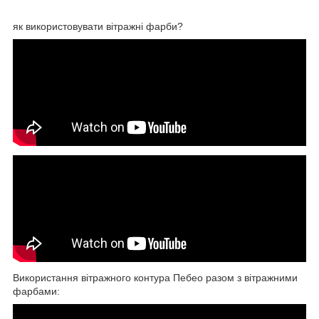
як використовувати вітражні фарби?
Використання вітражного контура Пебео разом з вітражними
фарбами: