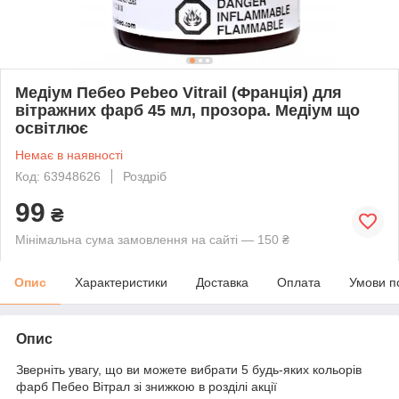
Медіум Пебео Pebeo Vitrail (Франція) для
вітражних фарб 45 мл, прозора. Медіум що
освітлює
Немає в наявності
Код: 63948626
Роздріб
99
₴
Мінімальна сума замовлення на сайті — 150 ₴
Опис
Характеристики
Доставка
Оплата
Умови п
Опис
Зверніть увагу, що ви можете вибрати 5 будь-яких кольорів
фарб Пебео Вітрал зі знижкою в розділі акції