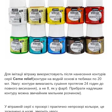
Для імітації вітражу використовують після нанесення контурів
серії
Cerne relief
(контури на водній основі в тюбиках по 20
мл. Увагу: контури вимагають сушіння протягом 24 годин до
повного висихання), а не 8, як у фарб. Прибрати надлишки
контуру можна звичайним мильним розчином).
У вітражній серії є прозорі і практично непрозорі кольори, це
зазначено в назві, зверніть увагу.