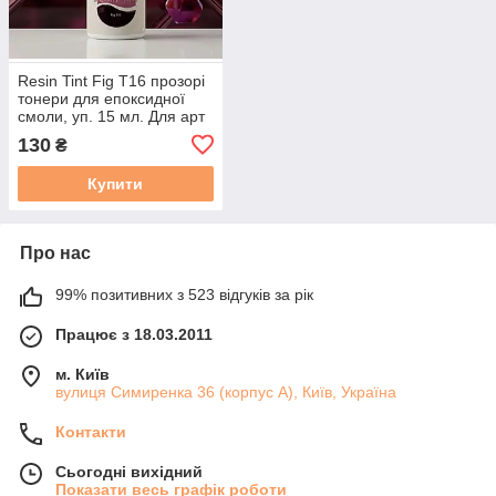
Resin Tint Fig T16 прозорі
тонери для епоксидної
смоли, уп. 15 мл. Для арт
робіт створення технік
130
₴
Петрі Арт, фарба
Купити
Про нас
99% позитивних з 523 відгуків за рік
Працює з 18.03.2011
м. Київ
вулиця Симиренка 36 (корпус А), Київ, Україна
Контакти
Сьогодні вихідний
Показати весь графік роботи