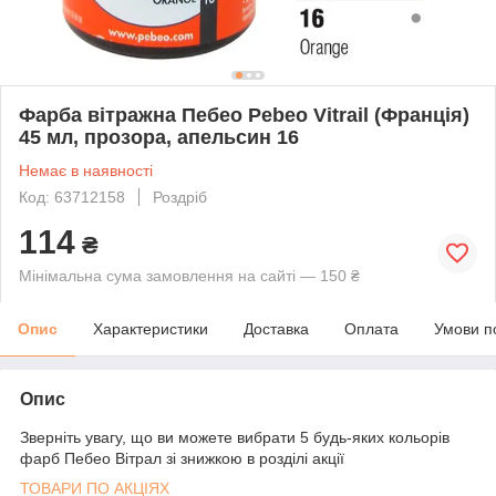
Фарба вітражна Пебео Pebeo Vitrail (Франція)
45 мл, прозора, апельсин 16
Немає в наявності
Код: 63712158
Роздріб
114
₴
Мінімальна сума замовлення на сайті — 150 ₴
Опис
Характеристики
Доставка
Оплата
Умови п
Опис
Зверніть увагу, що ви можете вибрати 5 будь-яких кольорів
фарб Пебео Вітрал зі знижкою в розділі акції
ТОВАРИ ПО АКЦІЯХ