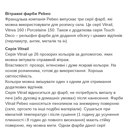
Вітражні фарби Pebeo
Французька компанія Pebeo випускає три серії фарб, які
можна використовувати для розпису скла. Це серії Vitrail,
Vitrea 160 і Porcelaine 150. Також є додаткова серія Touch
Deco – рельєфні фарби для додання обсягу і цікавих відтінків
(перламутр, антик, металік та ін)
Серія Vitrail
Серія Vitrail це 26 прозорих кольорів за допомогою, яких
можна імітувати справжній вітраж.
Властивості: прозорі, інтенсивні і дуже яскраві кольори. На
основі розчинника, готові до використання. Хороша
світлостійкість.
Кольори можна змішувати один з одним для отримання
додаткових відтінків.
Серія Vitrail відноситься до фарб, не потребують випалу в
печі (або духовці в домашніх умовах) після нанесення. Фарби
Vitrail Pebeo наносяться пензликом на знежирену поверхню
(скло, оргскло та інші подібні матеріали). Сушаться при
кімнатній температурі і після сушіння (1 годину до усунення
плинності і 8 годин до повного висихання) мають стійку
поверхню, яку можна мити. Однак фарби даної серії