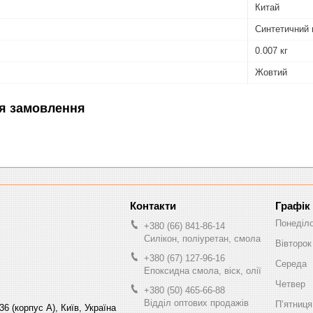
Китай
Синтетичний 
0.007 кг
Жовтий
я замовлення
Графік
Понеділ
+380 (66) 841-86-14
Силікон, поліуретан, смола
Вівторок
+380 (67) 127-96-16
Середа
Епоксидна смола, віск, олії
Четвер
+380 (50) 465-66-88
Відділ оптових продажів
Пʼятниця
6 (корпус А), Київ, Україна