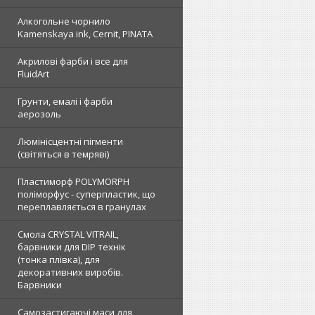
Алкогольне чорнило
Kamenskaya ink, Cernit, PINATA
Акрилові фарби і все для
FluidArt
Грунти, емалі і фарби
аерозоль
Люмінісцентні пігменти
(світяться в темряві)
Пластиморф POLYMORPH
поліморфус - суперпластик, що
переплавляється в гранулах
Смола CRYSTAL VITRAIL,
барвники для DIP технік
(тонка плівка), для
декоративних виробів.
Барвники
Самозастигаючі маси для