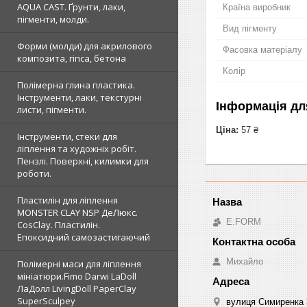
AQUA CAST. Ґрунти, лаки,
Країна виробник
пігменти, молди.
Вид пігменту
Форми (молди) для акрилового
Фасовка матеріалу
композита, гіпса, бетона
Колір
Полімерна глина пластика.
Інструменти, лаки, текстурні
Інформація дл
листи, пігменти.
Ціна:
57 ₴
Інструменти, стеки для
ліплення та художніх робіт.
Пензлі. Поверхні, килимки для
роботи.
Пластилін для ліплення
MONSTER CLAY NSP ДеЛюкс.
E.FORM
CosClay. Пластилін.
Епоксидний самозастигаючий
Михайло
Полімерні маси для ліплення
мініатюри.Fimo Darwi LaDoll
ЛаДолл LivingDoll PaperClay
SuperSculpey
вулиця Симиренка 3