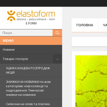
E.FORM
ГОЛОВНА
Ч
Новини
Товари і послуги
УЦІНКА КІНЦЕВА РОЗПРОДАЖ
АКЦІЯ
ЗНИЖКИ НА НОВИНКИ по всім
категоріям: нові колекцїї та
надходження. Тимчасові
знижки на новинки.
Силікони на олові та платині.