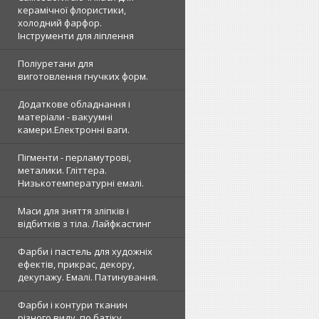
керамічної флористики,
холодний фарфор.
Інструменти для ліплення
Поліуретани для
виготовлення гнучких форм.
Додаткове обладнання і
матеріали - вакуумні
камери.Електронні ваги.
Пігменти - перламутрові,
металики. Гліттера.
Низькотемпературні емалі.
Маси для зняття зліпків і
відбитків з тіла. Лайфкастинг
Фарби і пастель для художніх
ефектів, прикрас, декору,
декупажу. Емалі. Патинування.
Фарби і контури тканин
різного виду, по батіку