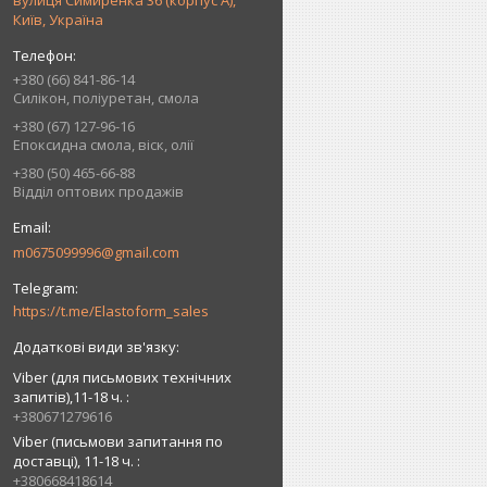
вулиця Симиренка 36 (корпус А),
Київ, Україна
+380 (66) 841-86-14
Силікон, поліуретан, смола
+380 (67) 127-96-16
Епоксидна смола, віск, олії
+380 (50) 465-66-88
Відділ оптових продажів
m0675099996@gmail.com
https://t.me/Elastoform_sales
Viber (для письмових технічних
запитів),11-18 ч.
+380671279616
Viber (письмови запитання по
доставці), 11-18 ч.
+380668418614