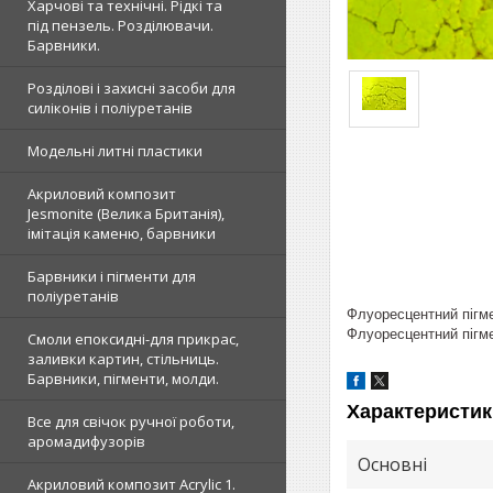
Харчові та технічні. Рідкі та
під пензель. Розділювачи.
Барвники.
Розділові і захисні засоби для
силіконів і поліуретанів
Модельні литні пластики
Акриловий композит
Jesmonite (Велика Британія),
імітація каменю, барвники
Барвники і пігменти для
поліуретанів
Флуоресцентний пігме
Флуоресцентний пігмен
Смоли епоксидні-для прикрас,
заливки картин, стільниць.
Барвники, пігменти, молди.
Характеристик
Все для свічок ручної роботи,
аромадифузорів
Основні
Акриловий композит Acrylic 1.