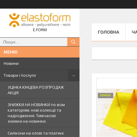
E.FORM
ГОЛОВНА
Ч
Новини
Товари і послуги
УЦІНКА КІНЦЕВА РОЗПРОДАЖ
АКЦІЯ
ЗНИЖКИ НА НОВИНКИ по всім
категоріям: нові колекцїї та
надходження. Тимчасові
знижки на новинки.
Силікони на олові та платині.