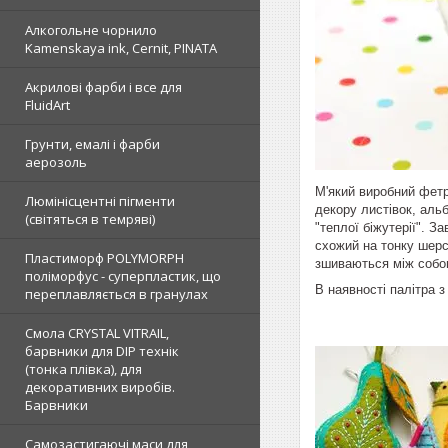
Алкогольне чорнило
Kamenskaya ink, Cernit, PINATA
Акрилові фарби і все для
FluidArt
Грунти, емалі і фарби
аерозоль
М'який виробний фетр
Люмінісцентні пігменти
декору листівок, альб
(світяться в темряві)
"теплої біжутерії". З
схожий на тонку шерс
Пластиморф POLYMORPH
зшиваються між собою
поліморфус - суперпластик, що
В наявності палітра з
переплавляється в гранулах
Смола CRYSTAL VITRAIL,
барвники для DIP технік
(тонка плівка), для
декоративних виробів.
Барвники
Самозастигаючі маси для