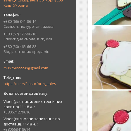
вулиця Симиренка 36 (корпус А),
Київ, Україна
+380 (66) 841-86-14
Силікон, поліуретан, смола
+380 (67) 127-96-16
Епоксидна смола, віск, олії
+380 (50) 465-66-88
Відділ оптових продажів
m0675099996@gmail.com
https://t.me/Elastoform_sales
Viber (для письмових технічних
запитів),11-18 ч.
+380671279616
Viber (письмови запитання по
доставці), 11-18 ч.
+380668418614