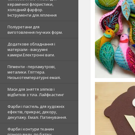
керамічної флористики,
холодний фарфор.
Інструменти для ліплення
Поліуретани для
виготовлення гнучких форм.
Додаткове обладнання і
матеріали - вакуумні
камери.Електронні ваги.
Пігменти - перламутрові,
металики. Гліттера.
Низькотемпературні емалі.
Маси для зняття зліпків і
відбитків з тіла. Лайфкастинг
Фарби і пастель для художніх
ефектів, прикрас, декору,
декупажу. Емалі. Патинування.
Фарби і контури тканин
різного виду, по батіку