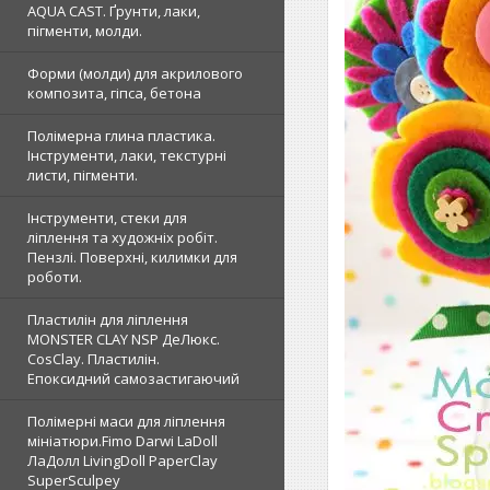
AQUA CAST. Ґрунти, лаки,
пігменти, молди.
Форми (молди) для акрилового
композита, гіпса, бетона
Полімерна глина пластика.
Інструменти, лаки, текстурні
листи, пігменти.
Інструменти, стеки для
ліплення та художніх робіт.
Пензлі. Поверхні, килимки для
роботи.
Пластилін для ліплення
MONSTER CLAY NSP ДеЛюкс.
CosClay. Пластилін.
Епоксидний самозастигаючий
Полімерні маси для ліплення
мініатюри.Fimo Darwi LaDoll
ЛаДолл LivingDoll PaperClay
SuperSculpey