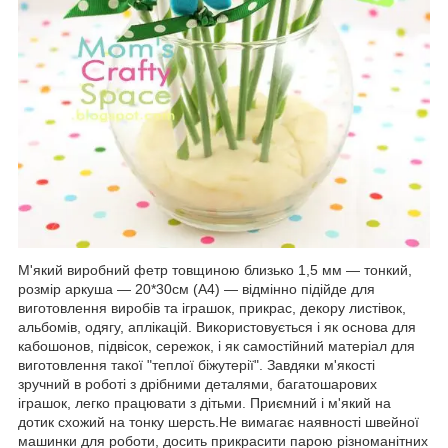
М'який виробний фетр товщиною близько 1,5 мм ― тонкий,
розмір аркуша ― 20*30см (А4) ― відмінно підійде для
виготовлення виробів та іграшок, прикрас, декору листівок,
альбомів, одягу, аплікацій. Використовується і як основа для
кабошонов, підвісок, сережок, і як самостійний матеріал для
виготовлення такої "теплої біжутерії". Завдяки м'якості
зручний в роботі з дрібними деталями, багатошарових
іграшок, легко працювати з дітьми. Приємний і м'який на
дотик схожий на тонку шерсть.Не вимагає наявності швейної
машинки для роботи, досить прикрасити парою різноманітних