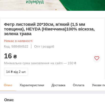
Фетр листовий 20*30см, м'який (1,5 мм
товщина), HEYDA (Німеччина)100% віскоза,
зелена трава
Немає в наявності
Код: 588484522
Опт і роздріб
16
₴
Мінімальна сума замовлення на сайті — 150 ₴
14 ₴
від 2 шт.
Опис
Характеристики
Доставка
Оплата
Умови п
Опис