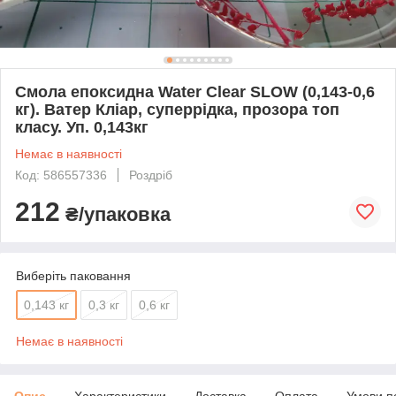
Смола епоксидна Water Clear SLOW (0,143-0,6
кг). Ватер Кліар, суперрідка, прозора топ
класу. Уп. 0,143кг
Немає в наявності
Код: 586557336
Роздріб
212
₴/упаковка
Виберіть паковання
0,143 кг
0,3 кг
0,6 кг
Немає в наявності
Опис
Характеристики
Доставка
Оплата
Умови п