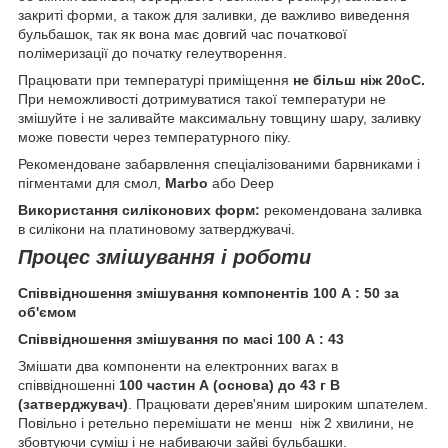
закриті форми, а також для заливки, де важливо виведення
бульбашок, так як вона має довгий час початкової
полімеризації до початку гелеутворення.
Працювати при температурі приміщення
не більш ніж 20оС.
При неможливості дотримуватися такої температури не
змішуйте і не заливайте максимальну товщину шару, заливку
може повести через температурного піку.
Рекомендоване забарвлення спеціалізованими барвниками і
пігментами для смол,
Marbo
або
Deep
Використання силіконових форм:
рекомендована заливка
в силікони на платиновому затверджувачі.
Процес змішування і роботи
Співвідношення змішування компонентів 100 А : 50 за
об'ємом
Співвідношення змішування по масі 100 А : 43
Змішати два компоненти на електронних вагах в
співвідношенні
100 частин А (основа) до 43 г В
(затверджувач)
. Працювати дерев'яним широким шпателем.
Повільно і ретельно перемішати не менш ніж 2 хвилини, не
збовтуючи суміш і не набиваючи зайві бульбашки.