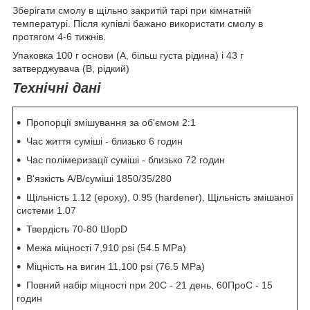
Зберігати смолу в щільно закритій тарі при кімнатній
температурі. Після купівлі бажано використати смолу в
протягом 4-6 тижнів.
Упаковка 100 г основи (А, більш густа рідина) і 43 г
затверджувача (В, рідкий)
Технічні дані
Пропорції змішування за об'ємом 2:1
Час життя суміші - близько 6 годин
Час полімеризації суміші - близько 72 годин
В'язкість А/В/суміші 1850/35/280
Щільність 1.12 (epoxy), 0.95 (hardener), Щільність змішаної
системи 1.07
Твердість 70-80 ШорD
Межа міцності 7,910 psi (54.5 MPa)
Міцність на вигин 11,100 psi (76.5 MPa)
Повний набір міцності при 20С - 21 день, 60
Про
С - 15
годин