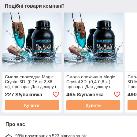
Подібні товари компанії
Смола епоксидна Magic
Смола епоксидна Magic
Смол
Crystal 3D. (0,16 кг-2,88
Crystal 3D. (0,4-0,8 кг),
3D M
кг), прозора. Для декору і
прозора. Для декору і
Проз
прикрас. Зразок. Уп. 0,16
прикрас. Уп. 400 г
виро
227
465
490
₴/упаковка
₴/упаковка
кг
Купити
Купити
Про нас
99% позитивних з 523 відгуків за рік