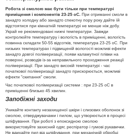
Робота зі смолою має бути тільки при температурі
приміщення і компонентів 23-25 оС.
При отриманні смоли в
занадто холодну або занадто спекотну пору року дайте їй
відстоятися при кімнатній температурі не менше ніж добу.
Украй не рекомендовані нижчі температури. Завжди
контролюйте температуру і вологість в приміщенні, вологість
повинна складати 50-55 відсотків, температура 23-25 оС. При
низьких температурах і підвищеній вологості можливі ефекти
занадто довгої полімеризації, появи каламутної плівки на
поверхні, розводів із-за неправильного проходження реакції
полімеризації. При занадто високій температурі - час
початкової полімеризації занадто прискорюється, можливі
ефекти "скипання" смоли.
Час початкової полімеризації системи : при 23-25 оС в
приміщенні близько 45 хвилин.
Запобіжні заходи
Уникайте контакту незахищеної шкіри і слизових оболонок зі
смолою, отверджувачами і пилом, що утворюється в процесі
шліфування. При роботі з епоксидною смолою
використовуйте захисний одяг, респіратор і гумові рукавички.
Не вдихайте пил від шліфування, при механічній обробці