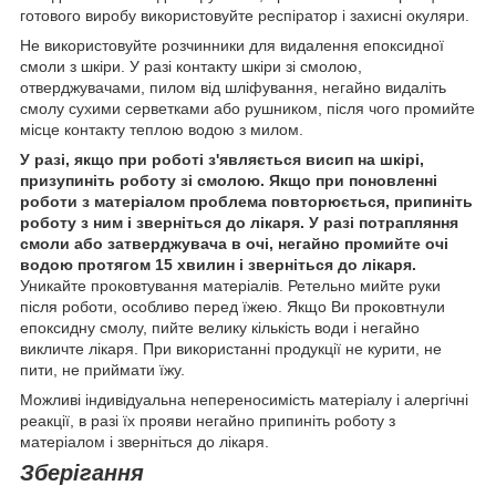
готового виробу використовуйте респіратор і захисні окуляри.
Не використовуйте розчинники для видалення епоксидної
смоли з шкіри. У разі контакту шкіри зі смолою,
отверджувачами, пилом від шліфування, негайно видаліть
смолу сухими серветками або рушником, після чого промийте
місце контакту теплою водою з милом.
У разі, якщо при роботі з'являється висип на шкірі,
призупиніть роботу зі смолою. Якщо при поновленні
роботи з матеріалом проблема повторюється, припиніть
роботу з ним і зверніться до лікаря. У разі потрапляння
смоли або затверджувача в очі, негайно промийте очі
водою протягом 15 хвилин і зверніться до лікаря.
Уникайте проковтування матеріалів. Ретельно мийте руки
після роботи, особливо перед їжею. Якщо Ви проковтнули
епоксидну смолу, пийте велику кількість води і негайно
викличте лікаря. При використанні продукції не курити, не
пити, не приймати їжу.
Можливі індивідуальна непереносимість матеріалу і алергічні
реакції, в разі їх прояви негайно припиніть роботу з
матеріалом і зверніться до лікаря.
Зберігання