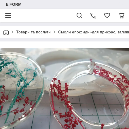
E.FORM
Товари та послуги
Смоли епоксидні-для прикрас, заливк