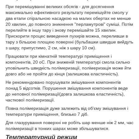
При перемішуванні великих обсягів - для досягнення
максимально ефективного результату перемішуйте смолу у
два етапи спіральною насадкою на малих обертах не менше
20 хвилин, до повного зникнення "перламутрові" суміші. Потім
перелийте в іншу тару і знову перемішайте 15 хвилин.
Прискорити процес виведення пухирів можна, переливши в
тару з більшою площею поверхні (бульбашки швидше вийдуть
з шару, припустимо, 2 см, ніж з шару 10 см).
Працювати при кімнатній температурі приміщення і
компонентів, 20 оС. При зниженій температурі смола сильно
уповільнить швидкість полімеризації, полімеризація може йти
довго або не пройти до кінця (залишкова еластичність).
Не рекомендовано порушувати змішування компонентів
понад 5 відсотків. Порушення змішування компонентів веде
до неповної полімеризації(довга залишкова еластичність),
часткової полімеризації.
Повна полімеризація дуже залежить від об'єму змішування і
температури приміщення, близько 7 діб.
Для глазурування поверхні не робіть шар менше ніж 2 мм, час
полімеризації в тонких шарах може збільшуватися.
Температурний режим