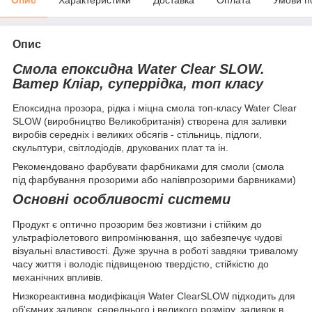
Опис
Смола епоксидна Water Clear SLOW.
Ватер Кліар, суперрідка, топ класу
Епоксидна прозора, рідка і міцна смола топ-класу Water Clear
SLOW (виробництво Великобританія) створена для заливки
виробів середніх і великих обсягів - стільниць, підлоги,
скульптури, світлодіодів, друкованих плат та ін.
Рекомендовано фарбувати фарбниками для смоли (смола
під фарбування прозорими або напівпрозорими барвниками)
Основні особливості системи
Продукт є оптично прозорим без жовтизни і стійким до
ультрафіолетового випромінювання, що забезпечує чудові
візуальні властивості. Дуже зручна в роботі завдяки тривалому
часу життя і володіє підвищеною твердістю, стійкістю до
механічних впливів.
Низкореактивна модифікація Water ClearSLOW підходить для
об'ємних заливок, середнього і великого розміру, заливок в