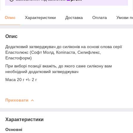
Опис
Характеристики
Доставка
Оплата
Умови п
Опис
Додатковий затверджувач до силіконів на основі олова серії
Еластолюкс (Софт Молд, Копіпаста, Силифлекс,
Еластоформ)
При виборі позиції вкажіть, до якого саме силікону вам
необхідний додатковий затверджувач
Маса 20 г +\- 2 г
Приховати
Характеристики
Основні