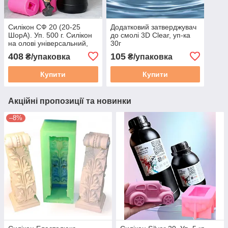
Силікон СФ 20 (20-25
Додатковий затверджувач
ШорА). Уп. 500 г. Силікон
до смолі 3D Clear, уп-ка
на олові універсальний,
30г
міцний.
408
105
₴/упаковка
₴/упаковка
Купити
Купити
Акційні пропозиції та новинки
–8%