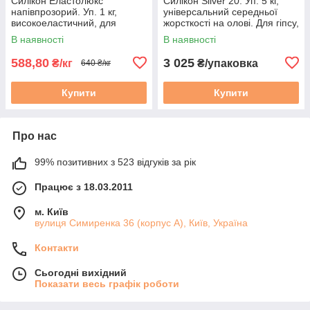
Силікон Еластолюкс
Силікон Silver 20. Уп. 5 кг,
напівпрозорий. Уп. 1 кг,
універсальний середньої
високоеластичний, для
жорсткості на олові. Для гіпсу,
форм, для гіпсу, мила, воску
мила, воску, форм. Сільвер
В наявності
В наявності
та ін.
588,80
3 025
₴/кг
₴/упаковка
640 ₴/кг
Купити
Купити
Про нас
99% позитивних з 523 відгуків за рік
Працює з 18.03.2011
м. Київ
вулиця Симиренка 36 (корпус А), Київ, Україна
Контакти
Сьогодні вихідний
Показати весь графік роботи