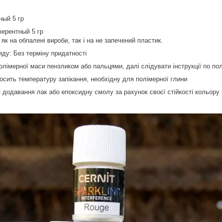
ный 5 гр
ферентный 5 гр
як на обпалені вироби, так і на не запечений пластик.
яду: Без терміну придатності
олімерної маси пензликом або пальцями, далі слідувати інструкції по по
осить температуру запікання, необхідну для полімерної глини
додавання лак або епоксидну смолу за рахунок своєї стійкості кольору