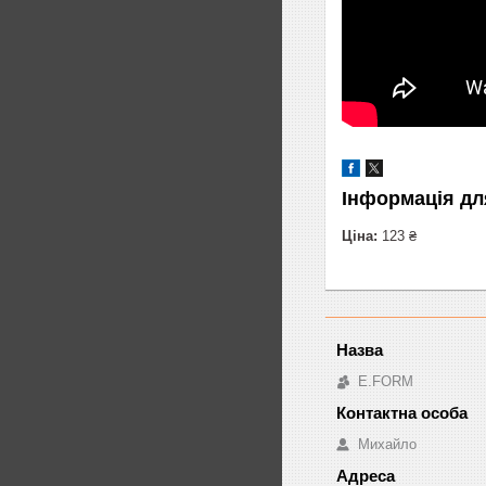
Інформація дл
Ціна:
123 ₴
E.FORM
Михайло