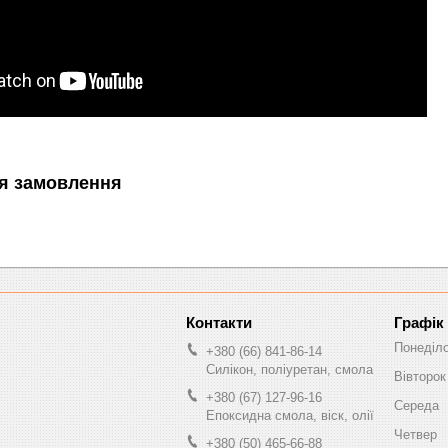
я замовлення
Графік
Понеділ
+380 (66) 841-86-14
Силікон, поліуретан, смола
Вівторок
+380 (67) 127-96-16
Середа
Епоксидна смола, віск, олії
Четвер
+380 (50) 465-66-88