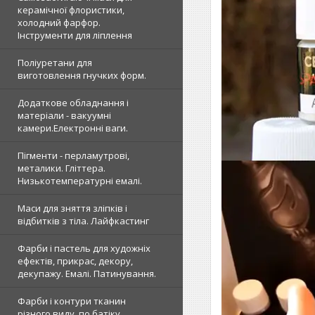
керамічної флористики,
холодний фарфор.
Інструменти для ліплення
Поліуретани для
виготовлення гнучких форм.
Додаткове обладнання і
матеріали - вакуумні
камери.Електронні ваги.
Пігменти - перламутрові,
металики. Гліттера.
Низькотемпературні емалі.
Маси для зняття зліпків і
відбитків з тіла. Лайфкастинг
Фарби і пастель для художніх
ефектів, прикрас, декору,
декупажу. Емалі. Патинування.
Фарби і контури тканин
різного виду, по батіку