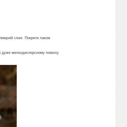
лімерній глині. Покрити лаком
 і дуже мелкодисперсному помолу.