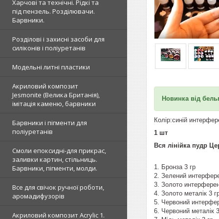
Харчові та технічні. Рідкі та
під пензель. Розділювачи.
Барвники.
Розділові і захисні засоби для
силіконів і поліуретанів
Модельні литні пластики
Акриловий композит
Jesmonite (Велика Британія),
Новинка від бельг
імітація каменю, барвники
Колір:синій интерфер
Барвники і пігменти для
поліуретанів
1 шт
Вся лінійка пудр Це
Смоли епоксидні-для прикрас,
заливки картин, стільниць.
1. Бронза 3 гр
Барвники, пігменти, молди.
2. Зелений интерфере
3. Золото интерферен
Все для свічок ручної роботи,
4. Золото металік 3 г
аромадифузорів
5. Червоний интерфер
6. Червоний металік 3
Акриловий композит Acrylic 1.