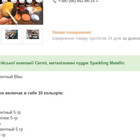
+380 (66) 841-86-14
повернення товару протягом 14 днів
за домо
ійської компанії Cernit, металізовані пудри Sparkling Metallic
ентный Bleu
рн включає в себе 10 кольорів:
нтный 5 гр
тное 5 гр
р
ентный 5 гр
 гр