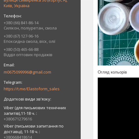
вулиця Симиренка 36 (корпус А),
Київ, Україна
+380 (66) 841-86-14
Силікон, поліуретан, смола
+380 (67) 127-96-16
Епоксидна смола, віск, олії
+380 (50) 465-66-88
Відділ оптових продажів
m0675099996@gmail.com
Огляд кольорів
https://t.me/Elastoform_sales
Viber (для письмових технічних
запитів),11-18 ч.
+380671279616
Viber (письмови запитання по
доставці), 11-18 ч.
+380668418614