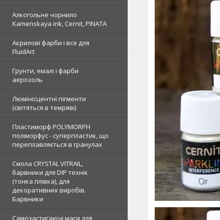
Алкогольне чорнило
Kamenskaya ink, Cernit, PINATA
Акрилові фарби і все для
FluidArt
Грунти, емалі і фарби
аерозоль
Люмінісцентні пігменти
(світяться в темряві)
Пластиморф POLYMORPH
поліморфус - суперпластик, що
переплавляється в гранулах
Смола CRYSTAL VITRAIL,
барвники для DIP технік
(тонка плівка), для
декоративних виробів.
Барвники
Самозастигаючі маси для