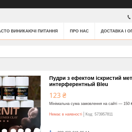
АСТО ВИНИКАЮЧІ ПИТАННЯ
ПРО НАС
ДОСТАВКА І О
Пудри з ефектом іскристий метал
интерферентный Bleu
123 ₴
Мінімальна сума замовлення на сайті — 150 
Немає в наявності
Код:
573957811