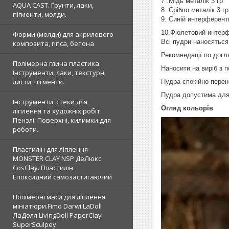
7 .Мідь металік 3 гр
AQUA CAST. Ґрунти, лаки,
8. Срібло металік 3 гр
пігменти, молди.
9. Синій интерферент
10.Фіолетовий интер
Форми (молди) для акрилового
Всі пудри наносяться 
композита, гіпса, бетона
Рекомендації по догл
Полімерна глина пластика.
Наносити на виріб з п
Інструменти, лаки, текстурні
листи, пігменти.
Пудра спокійно перен
Пудра допустима для 
Інструменти, стеки для
Огляд кольорів
ліплення та художніх робіт.
Пензлі. Поверхні, килимки для
роботи.
Пластилін для ліплення
MONSTER CLAY NSP ДеЛюкс.
CosClay. Пластилін.
Епоксидний самозастигаючий
Полімерні маси для ліплення
мініатюри.Fimo Darwi LaDoll
ЛаДолл LivingDoll PaperClay
SuperSculpey