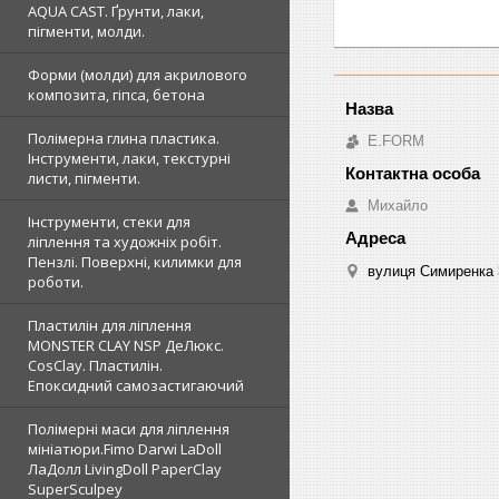
AQUA CAST. Ґрунти, лаки,
пігменти, молди.
Форми (молди) для акрилового
композита, гіпса, бетона
Полімерна глина пластика.
E.FORM
Інструменти, лаки, текстурні
листи, пігменти.
Михайло
Інструменти, стеки для
ліплення та художніх робіт.
Пензлі. Поверхні, килимки для
вулиця Симиренка 3
роботи.
Пластилін для ліплення
MONSTER CLAY NSP ДеЛюкс.
CosClay. Пластилін.
Епоксидний самозастигаючий
Полімерні маси для ліплення
мініатюри.Fimo Darwi LaDoll
ЛаДолл LivingDoll PaperClay
SuperSculpey