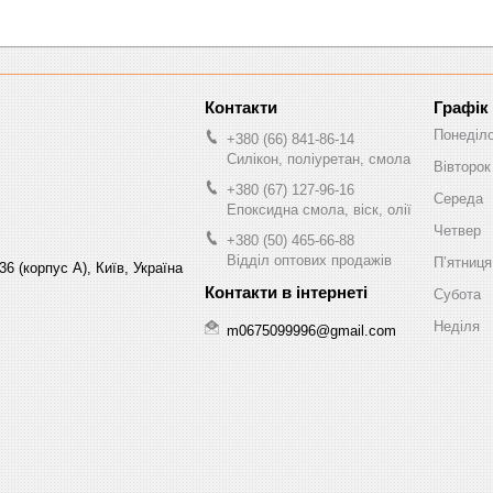
Графік
Понеділ
+380 (66) 841-86-14
Силікон, поліуретан, смола
Вівторок
+380 (67) 127-96-16
Середа
Епоксидна смола, віск, олії
Четвер
+380 (50) 465-66-88
Відділ оптових продажів
Пʼятниця
6 (корпус А), Київ, Україна
Субота
Неділя
m0675099996@gmail.com