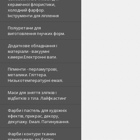
керамічної флористики,
холодний фарфор.
Інструменти для ліплення
Поліуретани для
виготовлення гнучких форм.
Додаткове обладнання і
матеріали - вакуумні
камери.Електронні ваги.
Пігменти - перламутрові,
металики. Гліттера.
Низькотемпературні емалі.
Маси для зняття зліпків і
відбитків з тіла. Лайфкастинг
Фарби і пастель для художніх
ефектів, прикрас, декору,
декупажу. Емалі. Патинування.
Фарби і контури тканин
різного виду, по батіку