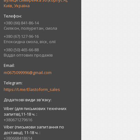
вулиця Симиренка 36 (корпус А),
Київ, Україна
+380 (66) 841-86-14
Силікон, поліуретан, смола
+380 (67) 127-96-16
Епоксидна смола, віск, олії
+380 (50) 465-66-88
Відділ оптових продажів
m0675099996@gmail.com
https://t.me/Elastoform_sales
Viber (для письмових технічних
запитів),11-18 ч.
+380671279616
Viber (письмови запитання по
доставці), 11-18 ч.
+380668418614