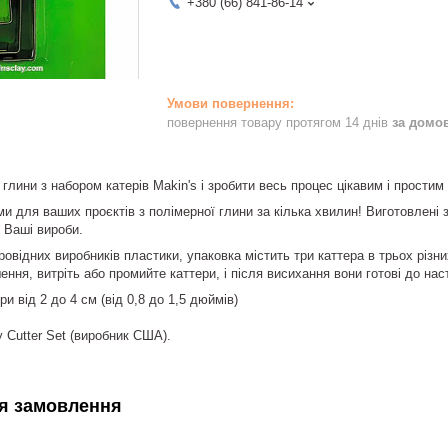
+380 (66) 841-86-14
повернення товару протягом 14 днів
за домо
 глини з набором катерів Makin's і зробити весь процес цікавим і простим 
и для ваших проєктів з полімерної глини за кілька хвилин! Виготовлені з
и Ваші вироби.
ровідних виробників пластики, упаковка містить три каттера в трьох різн
ення, витріть або промийте каттери, і після висихання вони готові до нас
и від 2 до 4 см (від 0,8 до 1,5 дюймів)
y Cutter Set (виробник США).
я замовлення