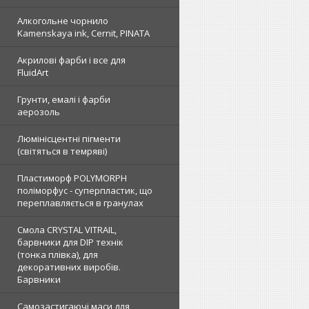
Алкогольне чорнило
Kamenskaya ink, Cernit, PINATA
Акрилові фарби і все для
FluidArt
Грунти, емалі і фарби
аерозоль
Люмінісцентні пігменти
(світяться в темряві)
Пластиморф POLYMORPH
поліморфус - суперпластик, що
переплавляється в гранулах
Смола CRYSTAL VITRAIL,
барвники для DIP технік
(тонка плівка), для
декоративних виробів.
Барвники
Самозастигаючі маси для