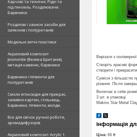
Харчові та технічні. Рідкі та
під пензель. Розділювачи.
Барвники.
Розділові і захисні засоби для
силіконів і поліуретанів
Модельні литні пластики
Акриловий композит
Вирізати з полімерної
Jesmonite (Велика Британія),
імітація каменю, барвники
Створіть красиві форм
створити і прикрасит
Барвники і пігменти для
Сумісні з більшістю п
поліуретанів
різання. Після заверш
Включає в себе розмір
Смоли епоксидні-для прикрас,
3 шт. в упаковці.
заливки картин, стільниць.
Makins Star Metal Cla
Барвники, пігменти, молди.
Все для свічок ручної роботи,
аромадифузорів
Інформація дл
Акриловий композит Acrylic 1.
Ціна:
66 ₴