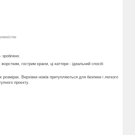
вленістю
- зроблено.
 жорстким, гострим краєм, ці каттери - ідеальний спосіб
их розмірах. Верхівки ножів притупляються для безпеки і легкого
тупного проєкту.