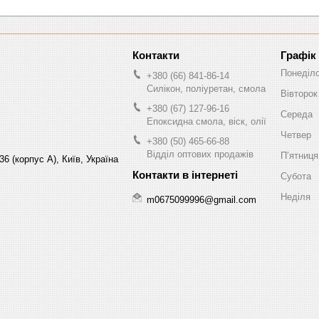
Графік
Понеділ
+380 (66) 841-86-14
Силікон, поліуретан, смола
Вівторок
+380 (67) 127-96-16
Середа
Епоксидна смола, віск, олії
Четвер
+380 (50) 465-66-88
Відділ оптових продажів
Пʼятниця
6 (корпус А), Київ, Україна
Субота
Неділя
m0675099996@gmail.com