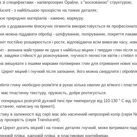
ів зі спецефектами - напівпрозорих Opaline, з "воскованою" структурою;
slucent - з найбільшою прозорістю на тонких деталях;
ацією природних матеріалів - каменю, мармуру;
алік з додаванням блискучих пігментів використовується як професіоналам
ання можна піддавати обробці - шліфуванню, поліруванню, покриття лака
рніт постійно розширюється і росте, відповідаючи всім вимогам часу, нов
т - визнана майстрами як одна з найбільш міцних і твердих глин після за
, завдяки стійкості до розкочування, гнучкості пелюсток квітів і стебел п
а змішувати з іншими марками полімерних глин для отримання нових кол
 Церніт міцний і гнучкий після запікання, його можна свердлити і обробля
оботи глину необхідно розім'яти в руках кілька хвилин до м'якого і пласти
а має пластичну текстуру, пружність, добре розтягується.
 попередньо розігрітій духовій печі при температурі від 110-130 ° C від 
станню, написану на брикеті).
стику в залежності від серії має або насичений непрозорий колір (серія Nu
у прозорість (серія Translucent).
ни Церніт досить міцний і на тонких деталях гнучкий, може витримати пад
леновій плівці, харчовій плівці, в пластикових контейнерах.