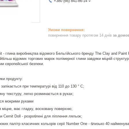
+380 (66) 841-86-14
повернення товару протягом 14 днів
за домо
t - глина виробництва відомого Бельгійського бренду The Clay and Paint
йбільш відомих торгових марок полімерної глини завдяки міцній структурі п
ми європейської безпеки.
ики продукту:
 запікається при температурі від 110 до 130 ° С;
мну текстуру, легко розминається в руках;
ься мокрими руками
ня міцне, має гладку, восковану поверхню;
ни Cernit Doll - розроблені для ліплення ляльок;
роких палітр класичних кольорів серії Number One - близько 40 найменува