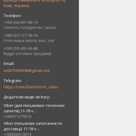
вулиця Симиренка 36 (корпус А),
Київ, Україна
+380 (66) 841-86-14
Силікон, поліуретан, смола
+380 (67) 127-96-16
Епоксидна смола, віск, олії
+380 (50) 465-66-88
Відділ оптових продажів
m0675099996@gmail.com
https://t.me/Elastoform_sales
Viber (для письмових технічних
запитів),11-18 ч.
+380671279616
Viber (письмови запитання по
доставці), 11-18 ч.
+380668418614