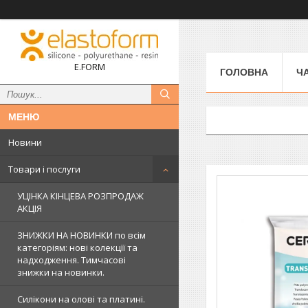
E.FORM
ГОЛОВНА
Ч
Новини
Товари і послуги
УЦІНКА КІНЦЕВА РОЗПРОДАЖ
АКЦІЯ
ЗНИЖКИ НА НОВИНКИ по всім
категоріям: нові колекцїї та
надходження. Тимчасові
знижки на новинки.
Силікони на олові та платині.