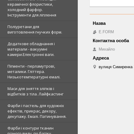
керамічної флористики,
холодний фарфор.
Інструменти для ліплення
Поліуретани для
виготовлення гнучких форм.
E.FORM
Додаткове обладнання і
матеріали - вакуумні
Михайло
камери.Електронні ваги.
Пігменти - перламутрові,
вулиця Симиренка 3
металики. Гліттера.
Низькотемпературні емалі.
Маси для зняття зліпків і
відбитків з тіла. Лайфкастинг
Фарби і пастель для художніх
ефектів, прикрас, декору,
декупажу. Емалі. Патинування.
Фарби і контури тканин
різного виду, по батіку