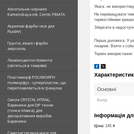
Увага: не використов
Алкогольне чорнило
Kamenskaya ink, Cernit, PINATA
Не перевищувати темп
термостійкими кришк
Акрилові фарби і все для
Зберігати в недоступ
FluidArt
Перша допомога: У раз
Грунти, емалі і фарби
лікарем. Взяти з собо
аерозоль
Термін використання:
Люмінісцентні пігменти
(світяться в темряві)
Характеристик
Пластиморф POLYMORPH
поліморфус - суперпластик, що
переплавляється в гранулах
Основні
Смола CRYSTAL VITRAIL,
Колір
барвники для DIP технік
(тонка плівка), для
Інформація дл
декоративних виробів.
Барвники
Ціна:
145 ₴
Самозастигаючі маси для