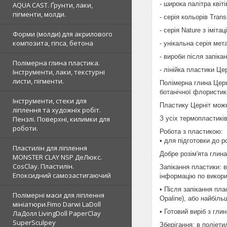
- широка палітра квіт
AQUA CAST. Ґрунти, лаки,
пігменти, молди.
- серія кольорів Tran
- серія Nature з іміт
Форми (молди) для акрилового
композита, гіпса, бетона
- унікальна серія мет
- вироби після запік
Полімерна глина пластика.
- лінійка пластики Це
Інструменти, лаки, текстурні
листи, пігменти.
Полімерна глина Церні
ботанічної флористики
Інструменти, стеки для
Пластику Церніт можн
ліплення та художніх робіт.
З усіх термопластиків
Пензлі. Поверхні, килимки для
роботи.
Робота з пластикою:
• для підготовки до р
Пластилін для ліплення
Добре розім'ята глин
MONSTER CLAY NSP ДеЛюкс.
CosClay. Пластилін.
Запікання пластики: в
Епоксидний самозастигаючий
інформацію по викори
• Після запікання пла
Полімерні маси для ліплення
Opaline), або найбільш
мініатюри.Fimo Darwi LaDoll
• Готовий виріб з гли
ЛаДолл LivingDoll PaperClay
SuperSculpey
Зберігання: в поліети