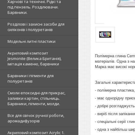
Харчові та технічні. Рідкі та
під пензель. Розділювачи.
Барвники.
Розділові і захисні засоби для
силіконів і поліуретанів
Модельні литні пластики
Акриловий композит
Полімерна глина Cerni
Jesmonite (Велика Британія),
матеріалів. Одна з на
імітація каменю, барвники
Марка має високі нор
Барвники і пігменти для
поліуретанів
Загальні характерист
- полімерна пластика,
Смоли епоксидні-для прикрас,
заливки картин, стільниць.
- має однорідну приє
Барвники, пігменти, молди.
- добре розгладжуєт
- виріб після запікан
Все для свічок ручної роботи,
аромадифузорів
- спеціальні серії гли
- одна з найбільш ши
Акриловий композит Acrylic 1.