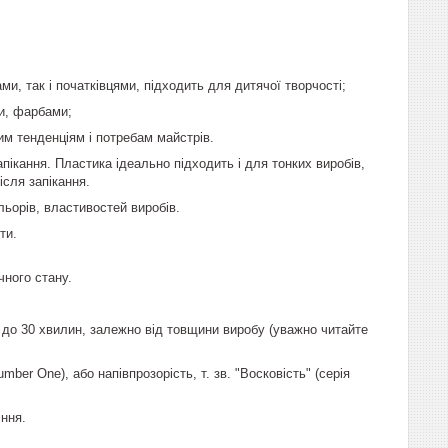
и, так і початківцями, підходить для дитячої творчості;
ми, фарбами;
им тенденціям і потребам майстрів.
пікання. Пластика ідеально підходить і для тонких виробів,
ісля запікання.
ьорів, властивостей виробів.
ти.
чного стану.
10 до 30 хвилин, залежно від товщини виробу (уважно читайте
mber One), або напівпрозорість, т. зв. "Восковість" (серія
іння.