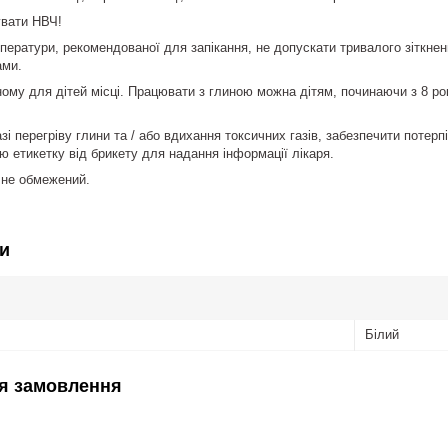
увати НВЧ!
ератури, рекомендованої для запікання, не допускати тривалого зіткненн
ами.
ному для дітей місці. Працювати з глиною можна дітям, починаючи з 8 ро
і перегріву глини та / або вдихання токсичних газів, забезпечити потер
ю етикетку від брикету для надання інформації лікаря.
 не обмежений.
и
Білий
я замовлення