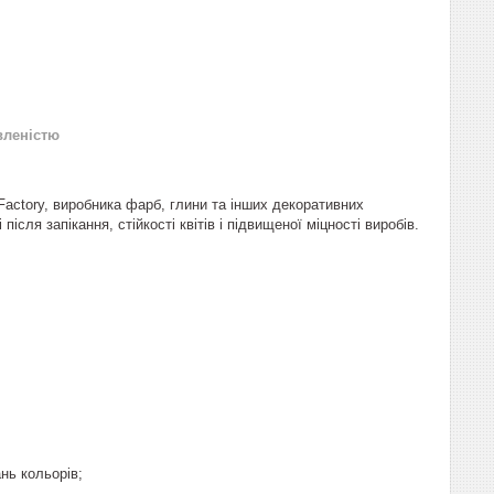
вленістю
 Factory, виробника фарб, глини та інших декоративних
ісля запікання, стійкості квітів і підвищеної міцності виробів.
нь кольорів;