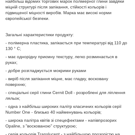
найбільш відомих торгових марок полімерної глини завдяки
міцній структурі після запікання, стійкості кольорів і
підвищеної міцності виробів. Марка має високі норми
європейської безпеки.
Загальні характеристики продукту:
- полімерна пластика, запікається при температурі від 110 до
130 ° С;
- має однорідну приємну текстуру, легко розминається в
руках;
- добре розгладжується мокрими руками
- виріб після запікання міцне, має гладку, восковану
поверхню;
- спеціальні серії глини Cernit Doll - розроблені для ліплення
ляльок;
- одна з найбільш широких палітр класичних кольорів серії
Number One - близько 40 найменувань кольорів;
- широка палітра квітів зі спецефектами - напівпрозорих
Opaline, з "воскованою" структурою;
- серія кольорів Translucent - з найбільшою прозорістю на