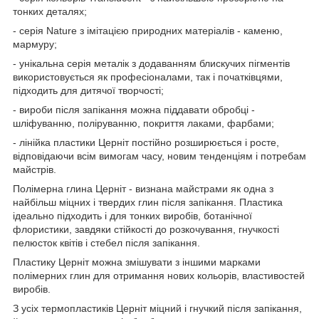
тонких деталях;
- серія Nature з імітацією природних матеріалів - каменю,
мармуру;
- унікальна серія металік з додаванням блискучих пігментів
використовується як професіоналами, так і початківцями,
підходить для дитячої творчості;
- вироби після запікання можна піддавати обробці -
шліфуванню, поліруванню, покриття лаками, фарбами;
- лінійка пластики Церніт постійно розширюється і росте,
відповідаючи всім вимогам часу, новим тенденціям і потребам
майстрів.
Полімерна глина Церніт - визнана майстрами як одна з
найбільш міцних і твердих глин після запікання. Пластика
ідеально підходить і для тонких виробів, ботанічної
флористики, завдяки стійкості до розкочування, гнучкості
пелюсток квітів і стебел після запікання.
Пластику Церніт можна змішувати з іншими марками
полімерних глин для отримання нових кольорів, властивостей
виробів.
З усіх термопластиків Церніт міцний і гнучкий після запікання,