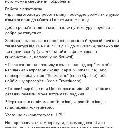
його можна свердлити і обробляти.
Робота з пластикою:
• для підготовки до роботи глину необхідно розім'яти в руках
кілька хвилин до м'якого і пластичного стану.
Добре розім'ята глина має пластичну текстуру, пружність,
добре розтягується.
Запікання пластики: в попередньо розігрітій духовій печі при
температурі від 110-130 ° C від 10 до 30 хвилин, залежно від
товщини виробу (уважно читайте інформацію по
використанню, написану на брикеті).
• Після запікання пластику в залежності від серії має або
насичений непрозорий колір (серія Number One), або
напівпрозорість, т. зв. "Восковість" (серія Opaline), або
найбільшу прозорість (серія Translucent).
• Готовий виріб з глини Церніт досить міцний і на тонких
деталях гнучкий, може витримати падіння.
Зберігання: в поліетиленовій плівці, харчовій плівці, в
пластикових контейнерах.
Увага: не використовувати НВЧ!
Не перевищувати температури, рекомендованої для
запікання, не допускати тривалого зіткнення з пластиками.