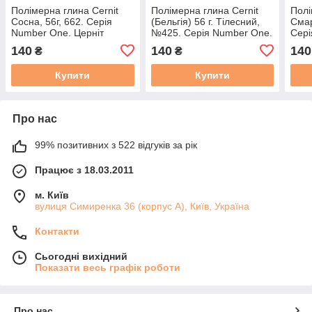
Полімерна глина Cernit
Полімерна глина Cernit
Полі
Сосна, 56г, 662. Серія
(Бельгія) 56 г. Тілесний,
Смар
Number One. Церніт
№425. Серія Number One.
Сері
Церніт
140
140
140
₴
₴
Купити
Купити
Про нас
99% позитивних з 522 відгуків за рік
Працює з 18.03.2011
м. Київ
вулиця Симиренка 36 (корпус А), Київ, Україна
Контакти
Сьогодні вихідний
Показати весь графік роботи
Про нас