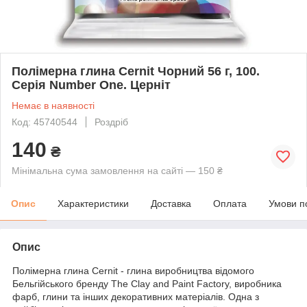
Полімерна глина Cernit Чорний 56 г, 100.
Серія Number One. Церніт
Немає в наявності
Код: 45740544
Роздріб
140
₴
Мінімальна сума замовлення на сайті — 150 ₴
Опис
Характеристики
Доставка
Оплата
Умови п
Опис
Полімерна глина Cernit - глина виробництва відомого
Бельгійського бренду The Clay and Paint Factory, виробника
фарб, глини та інших декоративних матеріалів. Одна з