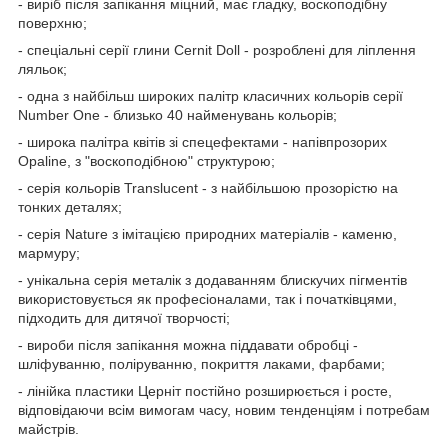
- виріб після запікання міцний, має гладку, воскоподібну
поверхню;
- спеціальні серії глини Cernit Doll - розроблені для ліплення
ляльок;
- одна з найбільш широких палітр класичних кольорів серії
Number One - близько 40 найменувань кольорів;
- широка палітра квітів зі спецефектами - напівпрозорих
Opaline, з "воскоподібною" структурою;
- серія кольорів Translucent - з найбільшою прозорістю на
тонких деталях;
- серія Nature з імітацією природних матеріалів - каменю,
мармуру;
- унікальна серія металік з додаванням блискучих пігментів
використовується як професіоналами, так і початківцями,
підходить для дитячої творчості;
- вироби після запікання можна піддавати обробці -
шліфуванню, поліруванню, покриття лаками, фарбами;
- лінійка пластики Церніт постійно розширюється і росте,
відповідаючи всім вимогам часу, новим тенденціям і потребам
майстрів.