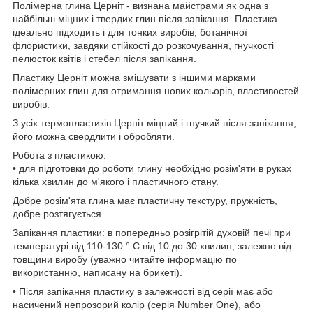
Полімерна глина Церніт - визнана майстрами як одна з
найбільш міцних і твердих глин після запікання. Пластика
ідеально підходить і для тонких виробів, ботанічної
флористики, завдяки стійкості до розкочування, гнучкості
пелюсток квітів і стебел після запікання.
Пластику Церніт можна змішувати з іншими марками
полімерних глин для отримання нових кольорів, властивостей
виробів.
З усіх термопластиків Церніт міцний і гнучкий після запікання,
його можна свердлити і обробляти.
Робота з пластикою:
• для підготовки до роботи глину необхідно розім'яти в руках
кілька хвилин до м'якого і пластичного стану.
Добре розім'ята глина має пластичну текстуру, пружність,
добре розтягується.
Запікання пластики: в попередньо розігрітій духовій печі при
температурі від 110-130 ° C від 10 до 30 хвилин, залежно від
товщини виробу (уважно читайте інформацію по
використанню, написану на брикеті).
• Після запікання пластику в залежності від серії має або
насичений непрозорий колір (серія Number One), або