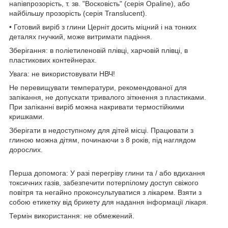
напівпрозорість, т. зв. "Восковість" (серія Opaline), або
найбільшу прозорість (серія Translucent).
• Готовий виріб з глини Церніт досить міцний і на тонких
деталях гнучкий, може витримати падіння.
Зберігання: в поліетиленовій плівці, харчовій плівці, в
пластикових контейнерах.
Увага: не використовувати НВЧ!
Не перевищувати температури, рекомендованої для
запікання, не допускати тривалого зіткнення з пластиками.
При запіканні виріб можна накривати термостійкими
кришками.
Зберігати в недоступному для дітей місці. Працювати з
глиною можна дітям, починаючи з 8 років, під наглядом
дорослих.
Перша допомога: У разі перегріву глини та / або вдихання
токсичних газів, забезпечити потерпілому доступ свіжого
повітря та негайно проконсультуватися з лікарем. Взяти з
собою етикетку від брикету для надання інформації лікаря.
Термін використання: не обмежений.