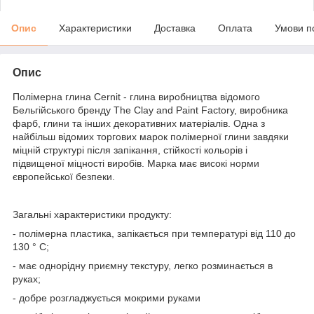
Опис
Характеристики
Доставка
Оплата
Умови п
Опис
Полімерна глина Cernit - глина виробництва відомого
Бельгійського бренду The Clay and Paint Factory, виробника
фарб, глини та інших декоративних матеріалів. Одна з
найбільш відомих торгових марок полімерної глини завдяки
міцній структурі після запікання, стійкості кольорів і
підвищеної міцності виробів. Марка має високі норми
європейської безпеки.
Загальні характеристики продукту:
- полімерна пластика, запікається при температурі від 110 до
130 ° С;
- має однорідну приємну текстуру, легко розминається в
руках;
- добре розгладжується мокрими руками