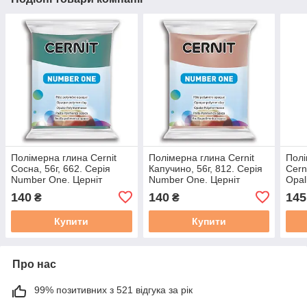
Полімерна глина Cernit
Полімерна глина Cernit
Полі
Сосна, 56г, 662. Серія
Капучино, 56г, 812. Серія
Cerni
Number One. Церніт
Number One. Церніт
Opal
напі
140
140
145
₴
₴
Купити
Купити
Про нас
99% позитивних з 521 відгука за рік