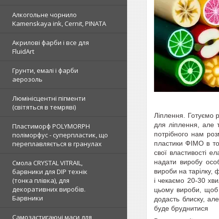
Алкогольне чорнило
Kamenskaya ink, Cernit, PINATA
Акрилові фарби і все для
FluidArt
Грунти, емалі і фарби
аерозоль
Люмінісцентні пігменти
(світяться в темряві)
Ліплення.
Готуємо 
для ліплення, але 
Пластиморф POLYMORPH
потрібного нам роз
поліморфус - суперпластик, що
пластики ФІМО в то
переплавляється в гранулах
свої властивості е
надати виробу осо
Смола CRYSTAL VITRAIL,
вироби на тарілку, ф
барвники для DIP технік
(тонка плівка), для
і чекаємо 20-30 хв
декоративних виробів.
цьому вироби, щоб
Барвники
додасть блиску, але
буде бруднитися
Самозастигаючі маси для