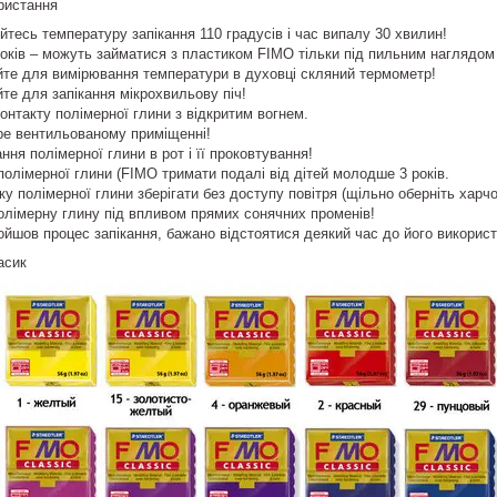
ристання
тесь температуру запікання 110 градусів і час випалу 30 хвилин!
 років – можуть займатися з пластиком FIMO тільки під пильним наглядом
йте для вимірювання температури в духовці скляний термометр!
те для запікання мікрохвильову піч!
онтакту полімерної глини з відкритим вогнем.
ре вентильованому приміщенні!
ння полімерної глини в рот і її проковтування!
 полімерної глини (FIMO тримати подалі від дітей молодше 3 років.
ку полімерної глини зберігати без доступу повітря (щільно оберніть харч
олімерну глину під впливом прямих сонячних променів!
ойшов процес запікання, бажано відстоятися деякий час до його використа
асик