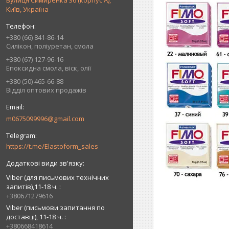
вулиця Симиренка 36 (корпус А),
Київ, Україна
+380 (66) 841-86-14
Силікон, поліуретан, смола
+380 (67) 127-96-16
Епоксидна смола, віск, олії
+380 (50) 465-66-88
Відділ оптових продажів
m0675099996@gmail.com
https://t.me/Elastoform_sales
Viber (для письмових технічних
запитів),11-18 ч.
+380671279616
Viber (письмови запитання по
доставці), 11-18 ч.
+380668418614