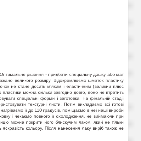
 Оптимальне рішення - придбати спеціальну дошку або мат
 бажано великого розміру. Відокремлюємо шматок пластику
точок не стане досить м'яким і еластичним (великий плюс
 пластики можна скільки завгодно довго, воно не втратить
товувати спеціальні форми
і заготовки. На фінальній стадії
истовувати текстурні листи.
Потім викладаємо всі готові
нагріваємо її до 110 градусів,
поміщаємо в неї наші вироби
уховку і чекаємо повного її охолодження, не виймаючи при
янцю можна покрити його блискучим
, який не тільки
лаком
ь яскравість кольору. Після нанесення лаку виріб також не