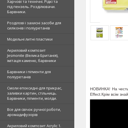
Харчові та технічні. Рідкі та
під пензель. Розділювачи.
Барвники.
Розділові і захисні засоби для
силіконів і поліуретанів
Модельні литні пластики
Акриловий композит
Jesmonite (Велика Британія),
імітація каменю, барвники
Барвники і пігменти для
поліуретанів
Смоли епоксидні-для прикрас,
НОВИНКА! На честь 
заливки картин, стільниць.
Effect.Крім всім зна
Барвники, пігменти, молди.
Все для свічок ручної роботи,
аромадифузорів
Акриловий композит Acrylic 1.