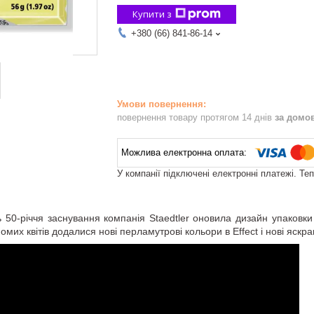
Купити з
+380 (66) 841-86-14
повернення товару протягом 14 днів
за домо
У компанії підключені електронні платежі. Те
50-річчя заснування компанія Staedtler оновила дизайн упаковки 
йомих квітів додалися нові перламутрові кольори в Effect і нові яскрав