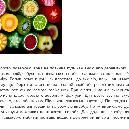
робочу поверхню, вона не повинна бути кам'яною або дерев'яною.
також підійде будь-яка рівна скляна або пластмасова поверхня,
міру. Розминаємо в руці, як пластилін, до тих пір, поки наш шма
му, що зберігати готове не запечений виріб або розім'ятим шматок
ластичності аж до самого запікання). При ліпленні можна викорис
бливий шарм можна створенням фактури. Для цього зручно викор
ольгу, скло або плитку. Після чого запікаємо в духовці. Попередньо 
илин, залежно від товщини та розмірів виробу. Потім вимикаємо д
 уникнути можливих пошкоджень вироби. Для додання виробу гл
 і замаскує відбитки пальців, додасть доглянутий вигляд і посилит