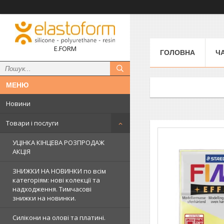
E.FORM
ГОЛОВНА
Ч
Новини
Товари і послуги
УЦІНКА КІНЦЕВА РОЗПРОДАЖ
АКЦІЯ
ЗНИЖКИ НА НОВИНКИ по всім
категоріям: нові колекцїї та
надходження. Тимчасові
знижки на новинки.
Силікони на олові та платині.