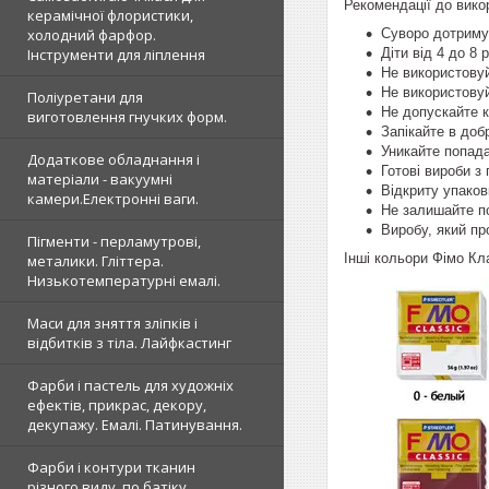
Рекомендації до вико
керамічної флористики,
Суворо дотримуй
холодний фарфор.
Діти від 4 до 8
Інструменти для ліплення
Не використову
Не використовуй
Поліуретани для
Не допускайте к
виготовлення гнучких форм.
Запікайте в доб
Уникайте попада
Додаткове обладнання і
Готові вироби з
матеріали - вакуумні
Відкриту упаков
камери.Електронні ваги.
Не залишайте п
Виробу, який пр
Пігменти - перламутрові,
Інші кольори Фімо Кл
металики. Гліттера.
Низькотемпературні емалі.
Маси для зняття зліпків і
відбитків з тіла. Лайфкастинг
Фарби і пастель для художніх
ефектів, прикрас, декору,
декупажу. Емалі. Патинування.
Фарби і контури тканин
різного виду, по батіку