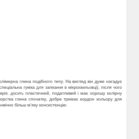
лімерна глина подібного типу. На вигляд він дуже нагадує
спеціальна гумка
), після чого
для запікання в мікрохвильовці
пластичний, податливий і має хорошу колірну
ерія, досить
жорстка глина спочатку, добре тримає кордон кольору для
нвічно більш м'яку консистенцію.