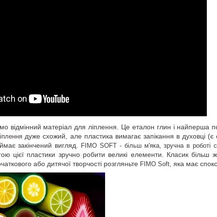
мо відмінний матеріал для ліплення. Це еталон глин і найперша по
дуже схожий, але пластика вимагає запікання в духовці (є 
іплення
иймає закінчений вигляд.
FIMO SOFT - більш м'яка, зручна в роботі с
гою цієї пластики зручно робити великі елементи. Класик більш 
початкового або дитячої творчості розгляньте
яка має споко
FIMO Soft,