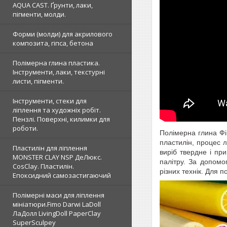
AQUA CAST. Ґрунти, лаки,
пігменти, молди.
Форми (молди) для акрилового
композита, гіпса, бетона
Полімерна глина пластика.
Інструменти, лаки, текстурні
листи, пігменти.
Інструменти, стеки для
ліплення та художніх робіт.
Пензлі. Поверхні, килимки для
роботи.
Полімерна глина Фі
пластилін, процес
л
Пластилін для ліплення
виріб твердне і пр
MONSTER CLAY NSP ДеЛюкс.
палітру. За допомо
CosClay. Пластилін.
різних технік. Для 
Епоксидний самозастигаючий
Полімерні маси для ліплення
мініатюри.Fimo Darwi LaDoll
ЛаДолл LivingDoll PaperClay
SuperSculpey