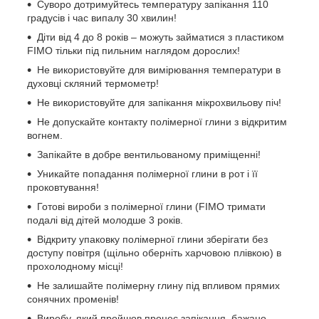
Суворо дотримуйтесь температуру запікання 110
градусів і час випалу 30 хвилин!
Діти від 4 до 8 років – можуть займатися з пластиком
FIMO тільки під пильним наглядом дорослих!
Не використовуйте для вимірювання температури в
духовці скляний термометр!
Не використовуйте для запікання мікрохвильову піч!
Не допускайте контакту полімерної глини з відкритим
вогнем.
Запікайте в добре вентильованому приміщенні!
Уникайте попадання полімерної глини в рот і її
проковтування!
Готові вироби з полімерної глини (FIMO тримати
подалі від дітей молодше 3 років.
Відкриту упаковку полімерної глини зберігати без
доступу повітря (щільно оберніть харчовою плівкою) в
прохолодному місці!
Не залишайте полімерну глину під впливом прямих
сонячних променів!
Виробу, який пройшов процес запікання, бажано