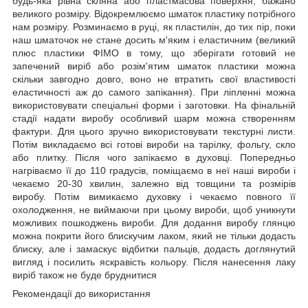
будь-яка рівна скляна або пластмасова поверхня, бажано
великого розміру. Відокремлюємо шматок пластику потрібного
нам розміру. Розминаємо в руці, як пластилін, до тих пір, поки
наш шматочок не стане досить м'яким і еластичним (великий
плюс пластики ФІМО в тому, що зберігати готовий не
запечений виріб або розім'ятим шматок пластики можна
скільки завгодно довго, воно не втратить свої властивості
еластичності аж до самого запікання). При ліпленні можна
використовувати спеціальні форми
і заготовки. На фінальній
стадії надати виробу особливий шарм можна створенням
фактури. Для цього зручно використовувати текстурні листи.
Потім викладаємо всі готові вироби на тарілку, фольгу, скло
або плитку. Після чого запікаємо в духовці. Попередньо
нагріваємо її до 110 градусів,
поміщаємо в неї наші вироби і
чекаємо 20-30 хвилин, залежно від товщини та розмірів
виробу. Потім вимикаємо духовку і чекаємо повного її
охолодження, не виймаючи при цьому вироби, щоб уникнути
можливих пошкоджень вироби. Для додання виробу глянцю
можна покрити його блискучим л
аком
, який не тільки додасть
блиску, але і замаскує відбитки пальців, додасть доглянутий
вигляд і посилить яскравість кольору. Після нанесення лаку
виріб також не буде бруднитися
Рекомендації до використання