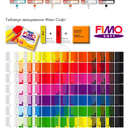
Таблиця змішування Фімо Софт