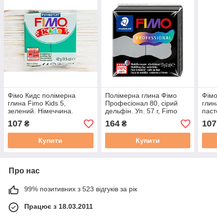
Фімо Кидс полімерна
Полімерна глина Фімо
Фімо
глина Fimo Kids 5,
Професіонал 80, сірий
глин
зелений. Німеччина.
дельфін. Уп. 57 г, Fimo
паст
professional
Німе
107
164
107
₴
₴
Купити
Купити
Про нас
99% позитивних з 523 відгуків за рік
Працює з 18.03.2011