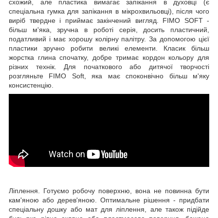
схожий, але пластика вимагає запікання в духовці (є
спеціальна гумка
для запікання в мікрохвильовці
), після чого
виріб твердне і приймає закінчений вигляд.
FIMO SOFT -
більш м'яка, зручна в роботі серія, досить
пластичний,
податливий і має хорошу колірну палітру. За допомогою цієї
пластики зручно робити великі елементи. Класик більш
жорстка глина спочатку, добре тримає кордон кольору для
різних технік. Для початкового або дитячої творчості
розгляньте
FIMO Soft,
яка має споконвічно більш м'яку
консистенцію.
Ліплення.
Готуємо робочу поверхню, вона не повинна бути
кам'яною або дерев'яною. Оптимальне рішення - придбати
спеціальну дошку або мат
для ліплення, але також підійде