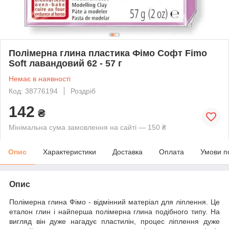
Полімерна глина пластика Фімо Софт Fimo
Soft лавандовий 62 - 57 г
Немає в наявності
Код: 38776194
Роздріб
142
₴
Мінімальна сума замовлення на сайті — 150 ₴
Опис
Характеристики
Доставка
Оплата
Умови п
Опис
Полімерна глина Фімо - відмінний матеріал для ліплення. Це
еталон глин і найперша полімерна глина подібного типу. На
вигляд він дуже нагадує пластилін, процес ліплення
дуже