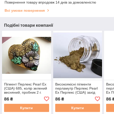
Повернення товару впродовж 14 днів за домовленістю
Всі умови повернення
Подібні товари компанії
Пігмент Перлекс Pearl Ex
Високоякісні пігменти
Висо
(США) 685, колір зелений
перламутр Перлекс Pearl
перл
весняний, пробник 2 г.
Ex Перлекс (США) захід
Ex П
золото 665, пробник 2 г
золо
86
86
86
₴
₴
Купити
Купити