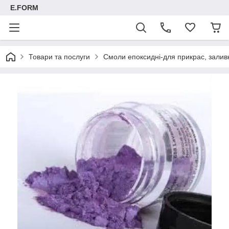
E.FORM
Товари та послуги
Смоли епоксидні-для прикрас, заливк