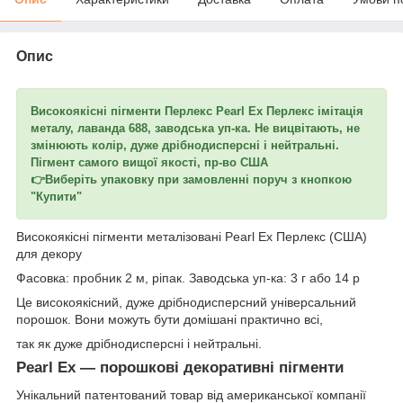
Опис
Високоякісні пігменти Перлекс Pearl Ex Перлекс імітація
металу, лаванда 688, заводська уп-ка. Не вицвітають, не
змінюють колір, дуже дрібнодисперсні і нейтральні.
Пігмент самого вищої якості, пр-во США
👉Виберіть упаковку при замовленні поруч з кнопкою
"Купити"
Високоякісні пігменти металізовані Pearl Ex Перлекс (США)
для декору
Фасовка: пробник 2 м, ріпак. Заводська уп-ка: 3 г або 14 р
Це високоякісний, дуже дрібнодисперсний універсальний
порошок. Вони можуть бути домішані практично всі,
так як дуже дрібнодисперсні і нейтральні.
Pearl Ex ― порошкові декоративні пігменти
Унікальний патентований товар від американської компанії