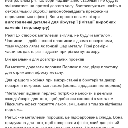
нейтральним рН. Кольори надзвичайно стабільні і не будуть
змінюватися на протязі довгого часу.
Застосовуються навіть в
декоративній обробці автомобілів
(дають прекрасний
переливається ефект). Вони просто незамінні при
виготовленні деталей для біжутерії (імітації виробних
каменів і перламутру)
.
Pearl Ex створює металевий вигляд, не будучи металом.
Частинки ― дрібні плоскі пластинки з двома поверхнями,
тому чудово лягає як тонкий шар металу. Різні розміри
частинок дають різні відсвіти при різних кутах зору.
Він ідеальний для довготривалих проектів
Ви можете додавати порошки Перлекс в лак, рідку пластику
для отримання ефекту металу.
Для кращого носіння при використанні в біжутерії та декорі
поверхня покривається лаком (можна з додаванням перлекс)
"Металеві" відтінки перлекс потрібно наносити в декілька
заходів/шарів для того, щоб добитися схожості з металом.
Підсилить ефект покриття лаком, змішаним з тим же відтінком
перлекса
PerlEx -не металевий порошок, це підфарбована слюда. Вона
придумана для того, щоб створювати фініш, який дає різний
результат при різних кутах падіння світла. Це продукт, чия