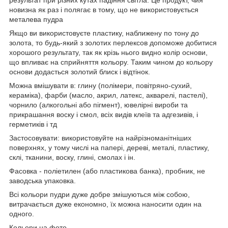
новизна як раз і полягає в тому, що не використовується
металева пудра
Якщо ви використовуєте пластику, наближену по тону до
золота, то будь-який з золотих перлексов допоможе добитися
хорошого результату, так як крізь нього видно колір основи,
що впливає на сприйняття кольору. Таким чином до кольору
основи додасться золотий блиск і відтінок.
Можна вмішувати в: глину (полімери, повітряно-сухий,
кераміка), фарби (масло, акрил, латекс, акварелі, пастелі),
чорнило (алкогольні або пігмент), ювелірні вироби та
прикрашання воску і смол, всіх видів клеїв та адгезивів, і
герметиків і тд
Застосовувати: використовуйте на найрізноманітніших
поверхнях, у тому числі на папері, дереві, металі, пластику,
склі, тканини, воску, глині, смолах і ін.
Фасовка - поліетилен (або пластикова банка), пробник, не
заводська упаковка.
Всі кольори пудри дуже добре змішуються між собою,
витрачається дуже економно, їх можна наносити один на
одного.
Кольори на фото