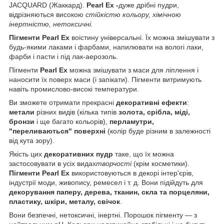
JACQUARD (Жаккард).
Pearl Ex -
дуже дрібні пудри,
відрізняються високою
стійкістю кольору, хімічною
інертністю, нетоксичні.
Пігменти Pearl Ex
воістину універсальні. Їх можна змішувати з
будь-якими лаками і фарбами, напилювати на вологі лаки,
фарби і пасти і під лак-аерозоль.
Пігменти
Pearl Ex
можна змішувати з маси для ліплення і
наносити їх поверх маси (і запікати). Пігменти витримують
навіть промислово-високі температури.
Ви зможете отримати прекрасні
декоративні ефекти
:
метали
різних видів (кілька типів
золота, срібла, міді,
бронзи
і ще багато кольорів),
перламутри,
"переливаються" поверхні
(колір буде різним в залежності
від кута зору).
Якість цих
декоративних пудр
таке, що їх можна
застосовувати в усіх видах
творчості
(крім косметики).
Пігменти Pearl Ex
використовуються в декорі інтер'єрів,
індустрії моди, живопису, ремесел і т. д. Вони підійдуть для
декорування паперу, дерева, тканин, скла та порцеляни,
пластику, шкіри, металу, свічок
.
Вони безпечні, нетоксичні, інертні. Порошок пігменту ― з